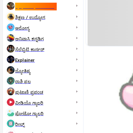
ಇಸ್ರೇಲ್- ಇರಾನ್‌ ಯುದ್ಧ
ಶಿಕ್ಷಣ / ಉದ್ಯೋಗ
ಆರೋಗ್ಯ
ಅನಿವಾಸಿ ಕನ್ನಡಿಗ
ಸೆಲೆಬ್ರಿಟಿ ಕಾರ್ನರ್‌
Explainer
ಜ್ಯೋತಿಷ್ಯ
ರಾಶಿ ಫಲ
ಪುಟಾಣಿ ಪ್ರಪಂಚ
ವೀಡಿಯೊ ಗ್ಯಾಲರಿ
ಫೋಟೋ ಗ್ಯಾಲರಿ
ರೀಲ್ಸ್