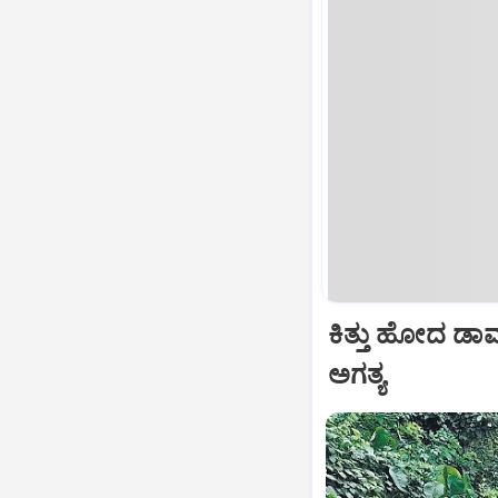
ಕಿತ್ತು ಹೋದ ಡಾಮರ
ಅಗತ್ಯ