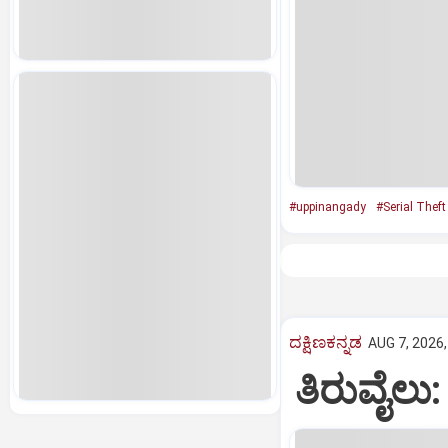
#uppinangady
#Serial Theft
ದಕ್ಷಿಣಕನ್ನಡ
AUG 7, 2026,
ತಿರುವೈಲು