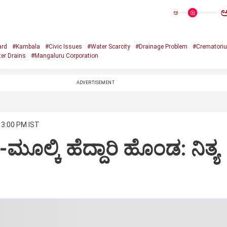
ಅ
ard
#Kambala
#Civic Issues
#Water Scarcity
#Drainage Problem
#Crematori
er Drains
#Mangaluru Corporation
ADVERTISEMENT
 3:00 PM IST
ಿ-ಮೂಲ್ಕಿ ಹೆದ್ದಾರಿ ಹೊಂಡ: ನಿತ್ಯ