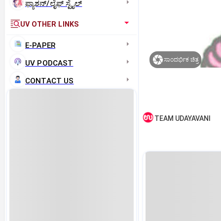
ಫ್ಯಾಶನ್/ಲೈಫ್‌ ಸ್ಟೈಲ್
UV OTHER LINKS
E-PAPER
ಸಾಂದರ್ಭಿಕ ಚಿತ್ರ
UV PODCAST
CONTACT US
TEAM UDAYAVANI