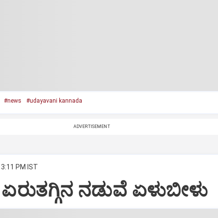
#news
#udayavani kannada
ADVERTISEMENT
 3:11 PM IST
: ಏರುತಗ್ಗಿನ ನಡುವೆ ಏಳುಬೀಳು