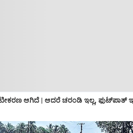
್ರೀಟೀಕರಣ ಆಗಿದೆ | ಆದರೆ ಚರಂಡಿ ಇಲ್ಲ, ಫುಟ್‌ಪಾತ್‌ ಇಲ