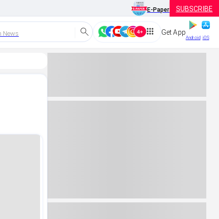
SUBSCRIBE
E-Paper
Get App
h News
Android
iOS