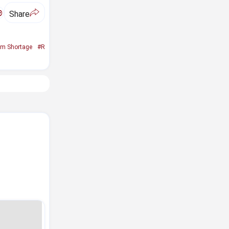
ಅ
Share
um Shortage
#R