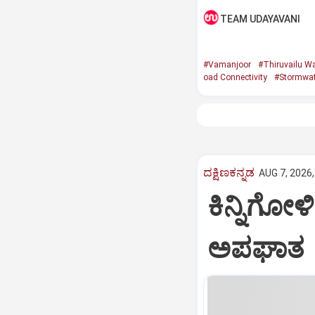
TEAM UDAYAVANI
#Vamanjoor
#Thiruvailu W
oad Connectivity
#Stormwat
ದಕ್ಷಿಣಕನ್ನಡ
AUG 7, 2026,
ಕಿನ್ನಿಗೋಳ
ಅಪಘಾತ