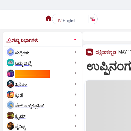
English
UV
ಸುದ್ದಿ ವಿಭಾಗಗಳು
ದಕ್ಷಿಣಕನ್ನಡ
MAY 17
ಸುದ್ದಿಗಳು
ಉಪ್ಪಿನಂಗ
ನಿಮ್ಮ ಜಿಲ್ಲೆ
ಕಾಮನ್‌ ವೆಲ್ತ್‌ ಗೇಮ್ಸ್‌
ಸಿನೆಮಾ
ಕ್ರೀಡೆ
ವೆಬ್ ಎಕ್ಸ್‌ಕ್ಲೂಸಿವ್
ಕ್ರೈಮ್
ವೈವಿಧ್ಯ