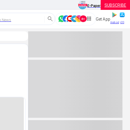
SUBSCRIBE
E-Paper
Get App
h News
Android
iOS