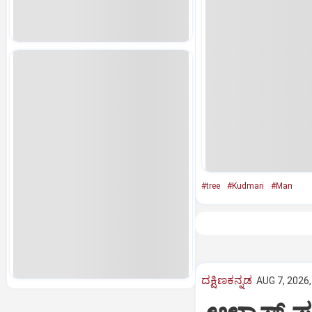
#tree
#Kudmari
#Man
ದಕ್ಷಿಣಕನ್ನಡ
AUG 7, 2026,