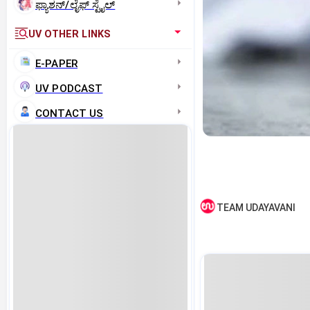
ಫ್ಯಾಶನ್/ಲೈಫ್‌ ಸ್ಟೈಲ್
UV OTHER LINKS
E-PAPER
UV PODCAST
CONTACT US
TEAM UDAYAVANI