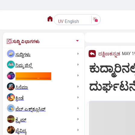
English
UV
ಸುದ್ದಿ ವಿಭಾಗಗಳು
ದಕ್ಷಿಣಕನ್ನಡ
MAY 19
ಸುದ್ದಿಗಳು
ಕುದ್ಮಾರಿನ
ನಿಮ್ಮ ಜಿಲ್ಲೆ
ಕಾಮನ್‌ ವೆಲ್ತ್‌ ಗೇಮ್ಸ್‌
ದುರ್ಘಟನೆ :
ಸಿನೆಮಾ
ಕ್ರೀಡೆ
ವೆಬ್ ಎಕ್ಸ್‌ಕ್ಲೂಸಿವ್
ಕ್ರೈಮ್
ವೈವಿಧ್ಯ