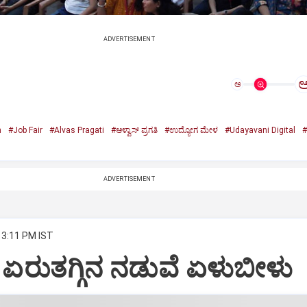
ADVERTISEMENT
ಅ
n
#Job Fair
#Alvas Pragati
#ಆಳ್ವಾಸ್‌ ಪ್ರಗತಿ
#ಉದ್ಯೋಗ ಮೇಳ
#Udayavani Digital
#
ADVERTISEMENT
 3:11 PM IST
: ಏರುತಗ್ಗಿನ ನಡುವೆ ಏಳುಬೀಳು