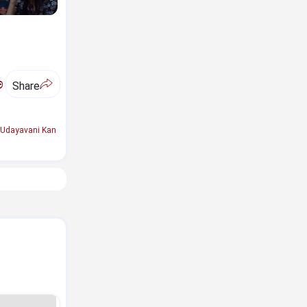
ಅ
Share
Udayavani Kan