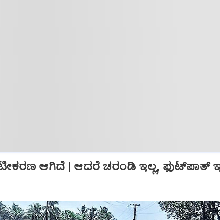
್ರೀಟೀಕರಣ ಆಗಿದೆ | ಆದರೆ ಚರಂಡಿ ಇಲ್ಲ, ಫುಟ್‌ಪಾತ್‌ ಇಲ