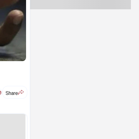
ಅ
Share