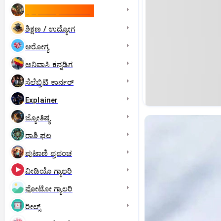
ಇಸ್ರೇಲ್- ಇರಾನ್‌ ಯುದ್ಧ
ಶಿಕ್ಷಣ / ಉದ್ಯೋಗ
ಆರೋಗ್ಯ
ಅನಿವಾಸಿ ಕನ್ನಡಿಗ
ಸೆಲೆಬ್ರಿಟಿ ಕಾರ್ನರ್‌
Explainer
ಜ್ಯೋತಿಷ್ಯ
ರಾಶಿ ಫಲ
ಪುಟಾಣಿ ಪ್ರಪಂಚ
ವೀಡಿಯೊ ಗ್ಯಾಲರಿ
ಫೋಟೋ ಗ್ಯಾಲರಿ
ರೀಲ್ಸ್