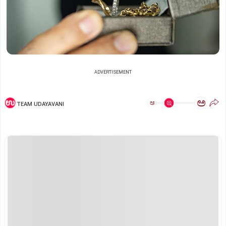
ADVERTISEMENT
ಅ
ಅ
TEAM UDAYAVANI