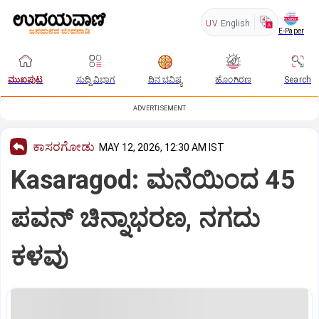
UV
English
E-Paper
ಮುಖಪುಟ
ಸುದ್ದಿ ವಿಭಾಗ
ದಿನ ಭವಿಷ್ಯ
ಹೊಂಗಿರಣ
Search
ADVERTISEMENT
ಕಾಸರಗೋಡು
MAY 12, 2026, 12:30 AM IST
Kasaragod: ಮನೆಯಿಂದ 45
ಪವನ್‌ ಚಿನ್ನಾಭರಣ, ನಗದು
ಕಳವು