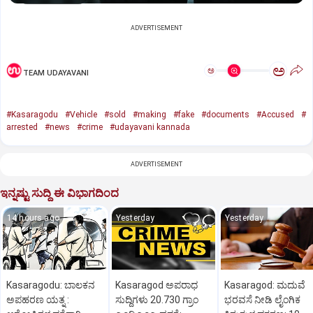
ADVERTISEMENT
ಅ
ಅ
TEAM UDAYAVANI
#Kasaragodu
#Vehicle
#sold
#making
#fake
#documents
#Accused
#
arrested
#news
#crime
#udayavani kannada
ADVERTISEMENT
ಇನ್ನಷ್ಟು ಸುದ್ದಿ ಈ ವಿಭಾಗದಿಂದ
14 hours ago
Yesterday
Yesterday
Kasaragodu: ಬಾಲಕನ
Kasaragod ಅಪರಾಧ
Kasaragod: ಮದುವೆ
ಅಪಹರಣ ಯತ್ನ :
ಸುದ್ದಿಗಳು 20.730 ಗ್ರಾಂ
ಭರವಸೆ ನೀಡಿ ಲೈಂಗಿಕ