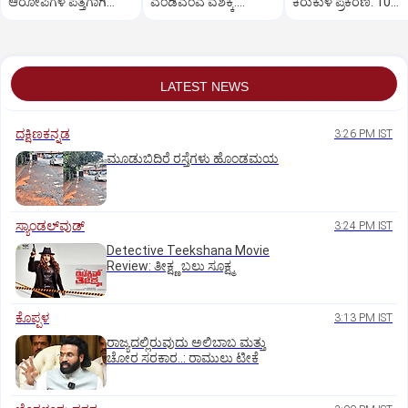
ಆರೋಪಿಗಳ ಪತ್ತೆಗಾಗಿ
ಎಂಡಿಎಂಎ ವಶಕ್ಕೆ:
ಕಿರುಕುಳ ಪ್ರಕರಣ: 10
ಶೋಧ
ಮೂವರ ಬಂಧನ
ವರ್ಷಗಳ ಕಠಿನ ಸಜೆ, ದ
LATEST NEWS
ದಕ್ಷಿಣಕನ್ನಡ
3:26 PM IST
ಮೂಡುಬಿದಿರೆ ರಸ್ತೆಗಳು ಹೊಂಡಮಯ
ಸ್ಯಾಂಡಲ್‌ವುಡ್‌
3:24 PM IST
Detective Teekshana Movie
Review: ತೀಕ್ಷ್ಣ ಬಲು ಸೂಕ್ಷ್ಮ
ಕೊಪ್ಪಳ
3:13 PM IST
ರಾಜ್ಯದಲ್ಲಿರುವುದು ಅಲಿಬಾಬ ಮತ್ತು
ಚೋರ ಸರಕಾರ..: ರಾಮುಲು ಟೀಕೆ