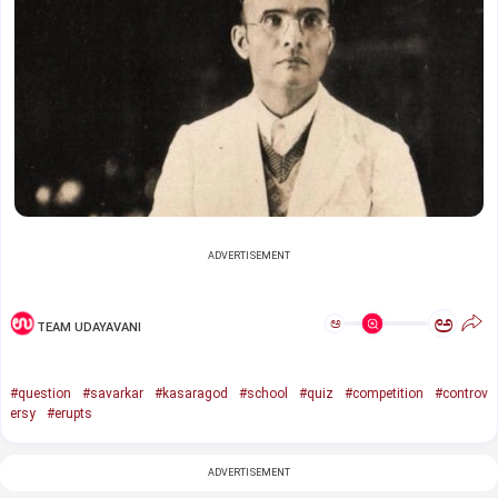
ADVERTISEMENT
ಅ
ಅ
TEAM UDAYAVANI
#question
#savarkar
#kasaragod
#school
#quiz
#competition
#controv
ersy
#erupts
ADVERTISEMENT