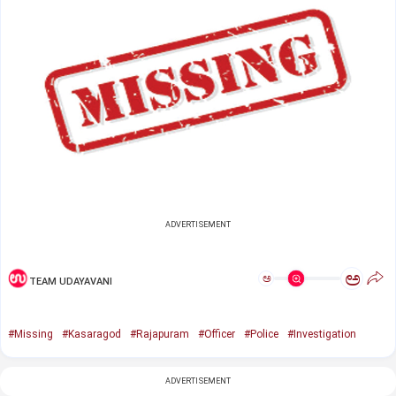
ADVERTISEMENT
ಅ
ಅ
TEAM UDAYAVANI
#Missing
#Kasaragod
#Rajapuram
#Officer
#Police
#Investigation
ADVERTISEMENT