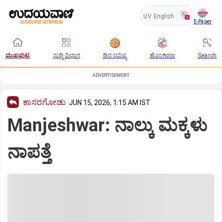
UV
English
E-Paper
ಮುಖಪುಟ
ಸುದ್ದಿ ವಿಭಾಗ
ದಿನ ಭವಿಷ್ಯ
ಹೊಂಗಿರಣ
Search
ADVERTISEMENT
ಕಾಸರಗೋಡು
JUN 15, 2026, 1:15 AM IST
Manjeshwar: ನಾಲ್ಕು ಮಕ್ಕಳು
ನಾಪತ್ತೆ