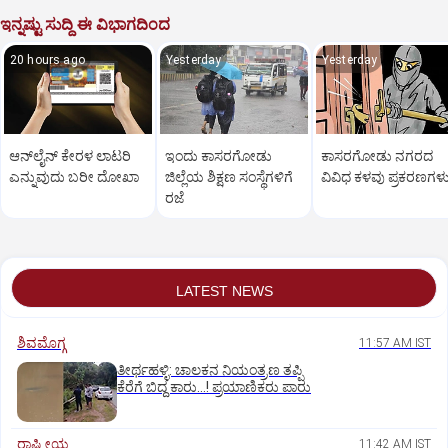
ಇನ್ನಷ್ಟು ಸುದ್ದಿ ಈ ವಿಭಾಗದಿಂದ
20 hours ago
Yesterday
Yesterday
ಆನ್‌ಲೈನ್‌ ಕೇರಳ ಲಾಟರಿ
ಇಂದು ಕಾಸರಗೋಡು
ಕಾಸರಗೋಡು ನಗರದ
ಎನ್ನುವುದು ಬರೀ ದೋಖಾ
ಜಿಲ್ಲೆಯ ಶಿಕ್ಷಣ ಸಂಸ್ಥೆಗಳಿಗೆ
ವಿವಿಧ ಕಳವು ಪ್ರಕರಣಗಳ
ರಜೆ
LATEST NEWS
ಶಿವಮೊಗ್ಗ
11:57 AM IST
ತೀರ್ಥಹಳ್ಳಿ: ಚಾಲಕನ ನಿಯಂತ್ರಣ ತಪ್ಪಿ
ಕೆರೆಗೆ ಬಿದ್ದ ಕಾರು...! ಪ್ರಯಾಣಿಕರು ಪಾರು
ರಾಷ್ಟ್ರೀಯ
11:42 AM IST