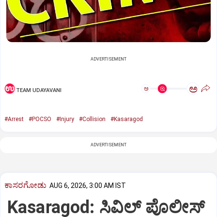
ADVERTISEMENT
ಅ
ಅ
TEAM UDAYAVANI
#Arrest
#POCSO
#Injury
#Collision
#Kasaragod
ADVERTISEMENT
ಕಾಸರಗೋಡು
AUG 6, 2026, 3:00 AM IST
Kasaragod: ಸಿವಿಲ್ ಪೊಲೀಸ್