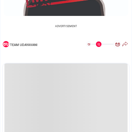
ADVERTISEMENT
ಅ
ಅ
TEAM UDAYAVANI