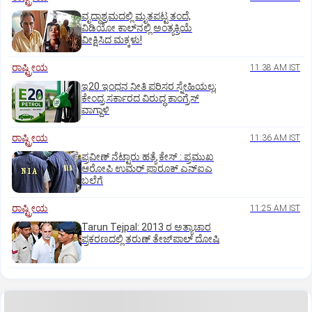
ವೃದ್ಧಾಶ್ರಮದಲ್ಲಿ ಮೃತಪಟ್ಟ ತಂದೆ,
ವಿಡಿಯೋ ಕಾಲ್‌ನಲ್ಲಿ ಅಂತ್ಯಕ್ರಿಯೆ
ವೀಕ್ಷಿಸಿದ ಮಕ್ಕಳು!
ರಾಷ್ಟ್ರೀಯ
11:38 AM IST
ಇ20 ಇಂಧನ ನೀತಿ ಪರಿಸರ ಸ್ನೇಹಿಯಲ್ಲ;
ಕೇಂದ್ರ ಸರ್ಕಾರದ ವಿರುದ್ಧ ಕಾಂಗ್ರೆಸ್‌
ವಾಗ್ದಾಳಿ
ರಾಷ್ಟ್ರೀಯ
11:36 AM IST
ಪ್ರವೀಣ್ ನೆಟ್ಟಾರು ಹತ್ಯೆ ಕೇಸ್ : ಪ್ರಮುಖ
ಆರೋಪಿ ಉಮರ್ ಫಾರೂಕ್ ಎನ್‌ಐಎ
ಬಲೆಗೆ
ರಾಷ್ಟ್ರೀಯ
11:25 AM IST
Tarun Tejpal: 2013 ರ ಅತ್ಯಾಚಾರ
ಪ್ರಕರಣದಲ್ಲಿ ತರುಣ್ ತೇಜ್‌ಪಾಲ್ ದೋಷಿ