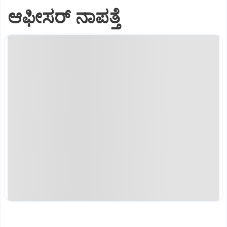
ಆಫೀಸರ್ ನಾಪತ್ತೆ