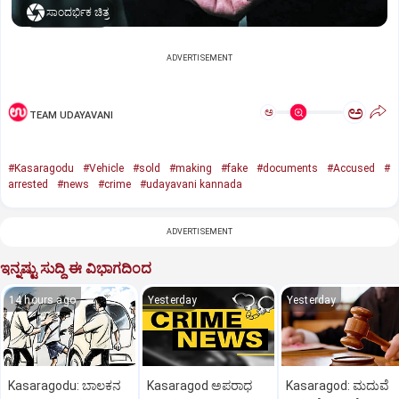
ಸಾಂದರ್ಭಿಕ ಚಿತ್ರ
ADVERTISEMENT
ಅ
ಅ
TEAM UDAYAVANI
#Kasaragodu
#Vehicle
#sold
#making
#fake
#documents
#Accused
#
arrested
#news
#crime
#udayavani kannada
ADVERTISEMENT
ಇನ್ನಷ್ಟು ಸುದ್ದಿ ಈ ವಿಭಾಗದಿಂದ
14 hours ago
Yesterday
Yesterday
Kasaragodu: ಬಾಲಕನ
Kasaragod ಅಪರಾಧ
Kasaragod: ಮದುವೆ