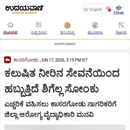
UV
English
E-Paper
ಮುಖಪುಟ
ಸುದ್ದಿ ವಿಭಾಗ
ದಿನ ಭವಿಷ್ಯ
ಹೊಂಗಿರಣ
Search
ADVERTISEMENT
ಕಾಸರಗೋಡು
JUN 17, 2026, 3:19 PM IST
ಕಲುಷಿತ ನೀರಿನ ಸೇವನೆಯಿಂದ
ಹಬ್ಬುತ್ತಿದೆ ಶಿಗೆಲ್ಲ ಸೋಂಕು
ಎಚ್ಚರಿಕೆ ವಹಿಸಲು ಕಾಸರಗೋಡು ನಾಗರಿಕರಿಗೆ
ಜಿಲ್ಲಾ ಆರೋಗ್ಯ ವೈದ್ಯಾಧಿಕಾರಿ ಮನವಿ