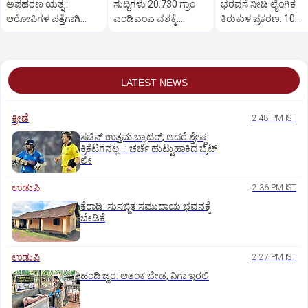
ಅಪಹರಣ ಯತ್ನ :
ಸುದ್ದಿಗಳು 20.730 ಗ್ರಾಂ
ಭರವಸೆ ನೀಡಿ ಲೈಂಗಿಕ
ಆರೋಪಿಗಳ ಪತ್ತೆಗಾಗಿ
ಎಂಡಿಎಂಎ ವಶಕ್ಕೆ:
ಕಿರುಕುಳ ಪ್ರಕರಣ: 10
ಶೋಧ
ಮೂವರ ಬಂಧನ
ವರ್ಷಗಳ ಕಠಿನ ಸಜೆ, ದ
LATEST NEWS
ಕ್ರೀಡೆ
2:48 PM IST
ಸಚಿನ್‌ ಉತ್ತಮ ಬ್ಯಾಟರ್‌, ಆದರೆ ಶ್ರೇಷ್ಠ
ಕ್ರಿಕೆಟಿಗನಲ್ಲ…: ಚರ್ಚೆ ಹುಟ್ಟುಹಾಕಿದ ಬ್ರೆಟ್‌
ಲೀ
ಉಡುಪಿ
2:36 PM IST
ಕೆರಾಡಿ: ಸುಸಜ್ಜಿತ ಸಮುದಾಯ ಭವನಕ್ಕೆ
ಬೇಡಿಕೆ
ಉಡುಪಿ
2:27 PM IST
ಹಂದಿ ಜ್ವರ: ಆತಂಕ ಬೇಡ, ನಿಗಾ ಇರಲಿ