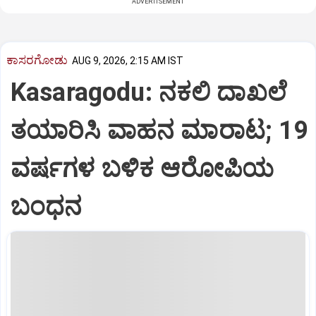
ADVERTISEMENT
ಕಾಸರಗೋಡು
AUG 9, 2026, 2:15 AM IST
Kasaragodu: ನಕಲಿ ದಾಖಲೆ
ತಯಾರಿಸಿ ವಾಹನ ಮಾರಾಟ; 19
ವರ್ಷಗಳ ಬಳಿಕ ಆರೋಪಿಯ
ಬಂಧನ