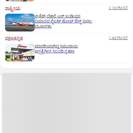
ರಾಷ್ಟ್ರೀಯ
2:16 PM IST
ಫುಕೆಟ್‌-ದೆಹಲಿ ಏರ್‌ ಇಂಡಿಯಾ
ವಿಮಾನದ ಪೈಲಟ್‌ ಡೋಪ್‌ ಟೆಸ್ಟ್‌ ವಿಫಲ:
ಮೂಲಗಳು
ದಕ್ಷಿಣಕನ್ನಡ
1:46 PM IST
ಮಾದರಿಯಾಗಿದ್ದ ಸಮುದಾಯ
ಆಸ್ಪತ್ರೆಗೀಗ ಸಿಬಂದಿ ಗ್ರಹಣ