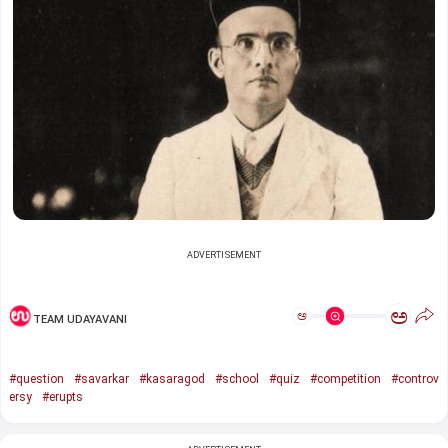
ADVERTISEMENT
ಅ
ಅ
TEAM UDAYAVANI
#question
#savarkar
#kasaragod
#school
#quiz
#competition
#controv
ersy
#erupts