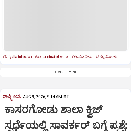
#Shigella infection
#contaminated water
#ಕಲುಷಿತ ನೀರು
#ಶಿಗೆಲ್ಲ ಸೋಂಕು
ADVERTISEMENT
ರಾಷ್ಟ್ರೀಯ
AUG 9, 2026, 9:14 AM IST
ಕಾಸರಗೋಡು ಶಾಲಾ ಕ್ವಿಜ್‌
ಸ್ಪರ್ಧೆಯಲ್ಲಿ ಸಾವರ್ಕರ್‌ ಬಗ್ಗೆ ಪ್ರಶ್ನೆ: