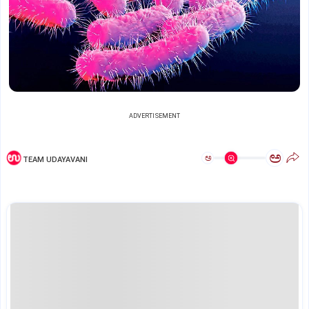
ADVERTISEMENT
ಅ
ಅ
TEAM UDAYAVANI