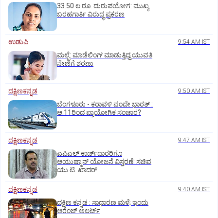
33.50 ಲ.ರೂ. ದುರುಪಯೋಗ: ಮುಖ್ಯ
ಬರಹಗಾರ್ತಿ ವಿರುದ್ಧ ಪ್ರಕರಣ
ಉಡುಪಿ
9:54 AM IST
ಮಲ್ಪೆ: ಮಾಡೆಲಿಂಗ್ ಮಾಡುತ್ತಿದ್ದ ಯುವತಿ
ನೇಣಿಗೆ ಶರಣು
ದಕ್ಷಿಣಕನ್ನಡ
9:50 AM IST
ಬೆಂಗಳೂರು - ಕರಾವಳಿ ವಂದೇ ಭಾರತ್‌ :
ಆ.11ರಿಂದ ಪ್ರಾಯೋಗಿಕ ಸಂಚಾರ?
ದಕ್ಷಿಣಕನ್ನಡ
9:47 AM IST
ಎಪಿಎಲ್‌ ಕಾರ್ಡ್‌ದಾರರಿಗೂ
ಆಯುಷ್ಮಾನ್‌ ಯೋಜನೆ ವಿಸ್ತರಣೆ: ಸಚಿವ
ಯು.ಟಿ. ಖಾದರ್
ದಕ್ಷಿಣಕನ್ನಡ
9:40 AM IST
ದಕ್ಷಿಣ ಕನ್ನಡ : ಸಾಧಾರಣ ಮಳೆ; ಇಂದು
ಆರೆಂಜ್‌ ಅಲರ್ಟ್