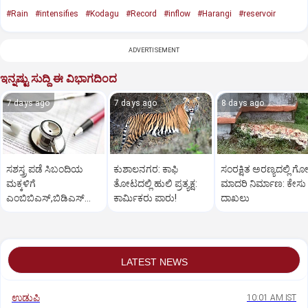
#Rain
#intensifies
#Kodagu
#Record
#inflow
#Harangi
#reservoir
ADVERTISEMENT
ಇನ್ನಷ್ಟು ಸುದ್ದಿ ಈ ವಿಭಾಗದಿಂದ
7 days ago
7 days ago
8 days ago
ಸಶಸ್ತ್ರ ಪಡೆ ಸಿಬಂದಿಯ
ಕುಶಾಲನಗರ: ಕಾಫಿ
ಸಂರಕ್ಷಿತ ಅರಣ್ಯದಲ್ಲಿ ಗೋ
ಮಕ್ಕಳಿಗೆ
ತೋಟದಲ್ಲಿ ಹುಲಿ ಪ್ರತ್ಯಕ್ಷ:
ಮಾದರಿ ನಿರ್ಮಾಣ: ಕೇಸು
ಎಂಬಿಬಿಎಸ್‌,ಬಿಡಿಎಸ್‌
ಕಾರ್ಮಿಕರು ಪಾರು!
ದಾಖಲು
ಸೀಟು: ಅರ್ಜಿ ಆಹ್ವಾನ
LATEST NEWS
ಉಡುಪಿ
10:01 AM IST