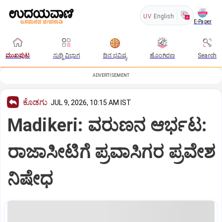
UV
English
E-Paper
ಮುಖಪುಟ
ಸುದ್ದಿ ವಿಭಾಗ
ದಿನ ಭವಿಷ್ಯ
ಹೊಂಗಿರಣ
Search
ADVERTISEMENT
ಕೊಡಗು
JUL 9, 2026, 10:15 AM IST
Madikeri: ವರುಣನ ಆರ್ಭಟ:
ರಾಜಾಸೀಟಿಗೆ ಪ್ರವಾಸಿಗರ ಪ್ರವೇಶ
ನಿಷೇಧ