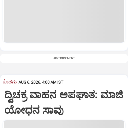
ADVERTISEMENT
ಕೊಡಗು
AUG 6, 2026, 4:00 AM IST
ದ್ವಿಚಕ್ರ ವಾಹನ ಅಪಘಾತ: ಮಾಜಿ
ಯೋಧನ ಸಾವು