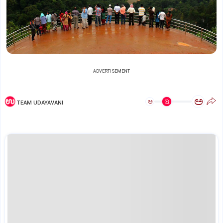
ADVERTISEMENT
ಅ
ಅ
TEAM UDAYAVANI