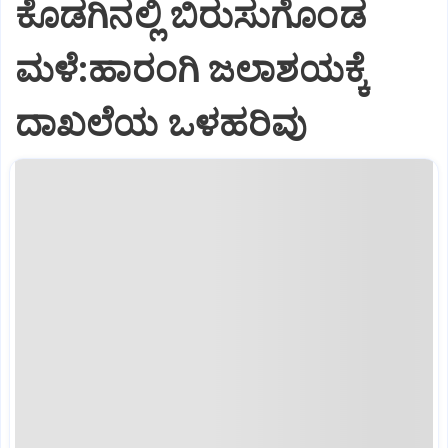
ಕೊಡಗಿನಲ್ಲಿ ಬಿರುಸುಗೊಂಡ
ಮಳೆ:ಹಾರಂಗಿ ಜಲಾಶಯಕ್ಕೆ
ದಾಖಲೆಯ ಒಳಹರಿವು