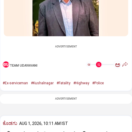
ADVERTISEMENT
ಅ
ಅ
TEAM UDAYAVANI
#Ex-serviceman
#Kushalnagar
#Fatality
#Highway
#Police
ADVERTISEMENT
ಕೊಡಗು
AUG 1, 2026, 10:11 AM IST