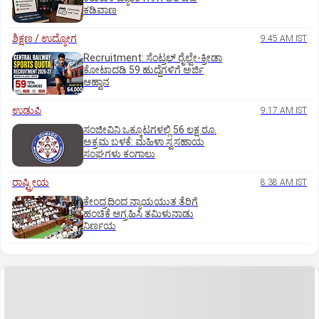
ಕಡಿವಾಣ
ಶಿಕ್ಷಣ / ಉದ್ಯೋಗ
9:45 AM IST
Recruitment: ಸೆಂಟ್ರಲ್‌ ರೈಲ್ವೇ-ಕ್ರೀಡಾ
ಕೋಟಾದಡಿ 59 ಹುದ್ದೆಗಳಿಗೆ ಅರ್ಜಿ
ಆಹ್ವಾನ
ಉಡುಪಿ
9:17 AM IST
ಸಂಜೀವಿನಿ ಒಕ್ಕೂಟಗಳಲ್ಲಿ 56 ಲಕ್ಷ ರೂ.
ಅಕ್ರಮ ಬಳಕೆ: ಮಹಿಳಾ ಸ್ವಸಹಾಯ
ಸಂಘಗಳು ಕಂಗಾಲು
ರಾಷ್ಟ್ರೀಯ
8:38 AM IST
ಕೇಂದ್ರದಿಂದ ನ್ಯಾಯಯುತ ತೆರಿಗೆ
ಹಂಚಿಕೆ ಆಗ್ರಹಿಸಿ ತಮಿಳುನಾಡು
ನಿರ್ಣಯ