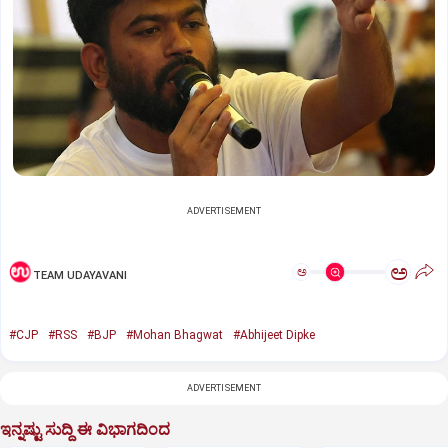
ADVERTISEMENT
ಅ
ಅ
TEAM UDAYAVANI
#CJP
#RSS
#BJP
#Mohan Bhagwat
#Abhijeet Dipke
ADVERTISEMENT
ಇನ್ನಷ್ಟು ಸುದ್ದಿ ಈ ವಿಭಾಗದಿಂದ