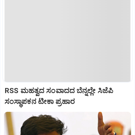
RSS ಮಹತ್ವದ ಸಂವಾದದ ಬೆನ್ನಲ್ಲೇ ಸಿಜೆಪಿ
ಸಂಸ್ಥಾಪಕನ ಟೀಕಾ ಪ್ರಹಾರ