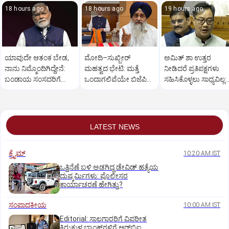
18 hours ago
18 hours ago
19 hours ago
ಯಾವುದೇ ಆತಂಕ ಬೇಡ,
ಮೋದಿ–ಸುಖ್ಬೀರ್
ಅಮಿತ್ ಶಾ ಉತ್ತರ
ನಾನು ನಿಮ್ಮೊಂದಿಗಿದ್ದೇನೆ:
ಮಹತ್ವದ ಭೇಟಿ: ಮತ್ತೆ
ನೀಡಿದರೆ ಪ್ರತಿಪಕ್ಷಗಳು
ಬಂಡಾಯ ಸಂಸದರಿಗೆ
ಒಂದಾಗಲಿವೆಯೇ ಬಿಜೆಪಿ–
ಸಹಿಸಿಕೊಳ್ಳಲು ಸಾಧ್ಯವಿಲ್ಲ:
ಪ್ರಧಾನಿ ಮೋದಿ ಅಭಯ
ಶಿರೋಮಣಿ ಅಕಾಲಿ ದಳ?
ರಿಜಿಜು
LATEST NEWS
ಕ್ರೈಮ್
10:20 AM IST
ಒತ್ತಿನೆಣೆ ಬಳಿ ಅಡಗಿದ್ದ ಡೇವಿಡ್‌ ಹತ್ಯೆಯ
ದುಷ್ಕರ್ಮಿಗಳು: ಪೊಲೀಸರ
ಕಾರ್ಯಾಚರಣೆ ಹೇಗಿತ್ತು?
ಸಂಪಾದಕೀಯ
10:00 AM IST
Editorial: ಸಾಲಗಾರರಿಗೆ ವಿಪರೀತ
ಕಿರುಕುಳ ಬ್ಯಾಂಕ್‌ಗಳಿಗೆ ಆರ್‌ಬಿಐ