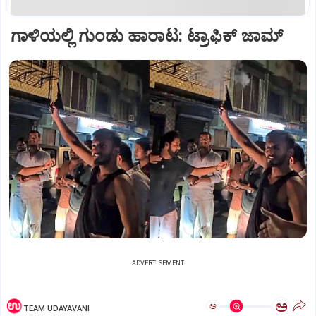
ಗಾಳಿಯಲ್ಲಿ ಗುಂಡು ಹಾರಾಟ: ಟ್ರಾಫಿಕ್‌ ಜಾಮ್
ADVERTISEMENT
ಅ
ಅ
TEAM UDAYAVANI