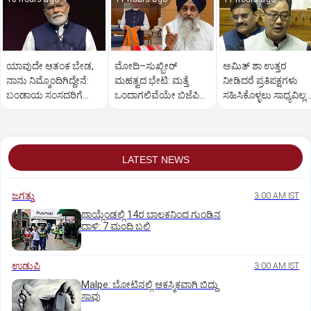
ಯಾವುದೇ ಆತಂಕ ಬೇಡ,
ಮೋದಿ–ಸುಖ್ಬೀರ್
ಅಮಿತ್ ಶಾ ಉತ್ತರ
ನಾನು ನಿಮ್ಮೊಂದಿಗಿದ್ದೇನೆ:
ಮಹತ್ವದ ಭೇಟಿ: ಮತ್ತೆ
ನೀಡಿದರೆ ಪ್ರತಿಪಕ್ಷಗಳು
ಬಂಡಾಯ ಸಂಸದರಿಗೆ
ಒಂದಾಗಲಿವೆಯೇ ಬಿಜೆಪಿ–
ಸಹಿಸಿಕೊಳ್ಳಲು ಸಾಧ್ಯವಿಲ್ಲ:
ಪ್ರಧಾನಿ ಮೋದಿ ಅಭಯ
ಶಿರೋಮಣಿ ಅಕಾಲಿ ದಳ?
ರಿಜಿಜು
LATEST NEWS
ಜಗತ್ತು
3:00 AM IST
ಥಾಯ್ಲೆಂಡಲ್ಲಿ 14ರ ಬಾಲಕನಿಂದ ಗುಂಡಿನ
ದಾಳಿ: 7 ಮಂದಿ ಬಲಿ
ಉಡುಪಿ
3:00 AM IST
Malpe: ಬೋಟಿನಲ್ಲಿ ಆಕಸ್ಮಿಕವಾಗಿ ಬಿದ್ದು
ಸಾವು