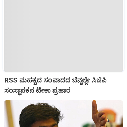
RSS ಮಹತ್ವದ ಸಂವಾದದ ಬೆನ್ನಲ್ಲೇ ಸಿಜೆಪಿ
ಸಂಸ್ಥಾಪಕನ ಟೀಕಾ ಪ್ರಹಾರ