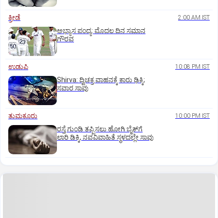
ಕ್ರೀಡೆ
2:00 AM IST
ಅಭ್ಯಾಸ ಪಂದ್ಯ: ಮೊದಲ ದಿನ ಸಮಾನ
ಗೌರವ
ಉಡುಪಿ
10:08 PM IST
Shirva: ದ್ವಿಚಕ್ರ ವಾಹನಕ್ಕೆ ಕಾರು ಢಿಕ್ಕಿ;
ಸವಾರ ಸಾವು
ತುಮಕೂರು
10:00 PM IST
ರಸ್ತೆ ಗುಂಡಿ ತಪ್ಪಿಸಲು ಹೋಗಿ ಬೈಕ್‌ಗೆ
ಲಾರಿ ಡಿಕ್ಕಿ, ನವವಿವಾಹಿತೆ ಸ್ಥಳದಲ್ಲೇ ಸಾವು