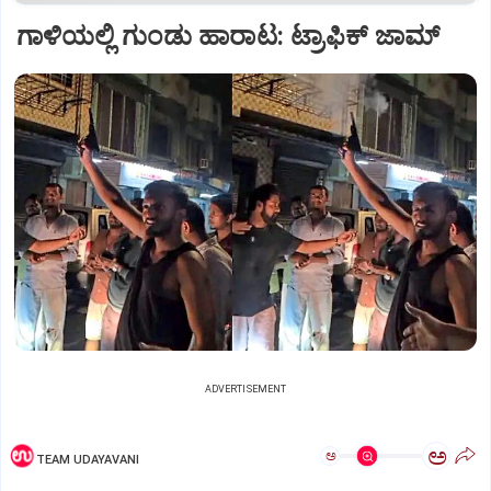
ಗಾಳಿಯಲ್ಲಿ ಗುಂಡು ಹಾರಾಟ: ಟ್ರಾಫಿಕ್‌ ಜಾಮ್
ADVERTISEMENT
ಅ
ಅ
TEAM UDAYAVANI