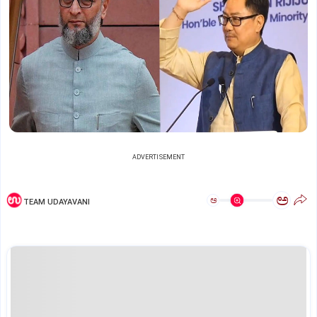
ADVERTISEMENT
ಅ
ಅ
TEAM UDAYAVANI