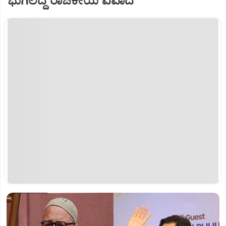
ಭುಗಿಲೆದ್ದ ರಾಜಕೀಯ ವಿವಾದ