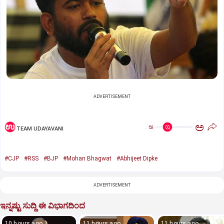
ADVERTISEMENT
ಅ
ಅ
TEAM UDAYAVANI
#CJP
#RSS
#BJP
#Mohan Bhagwat
#Abhijeet Dipke
ADVERTISEMENT
ಇನ್ನಷ್ಟು ಸುದ್ದಿ ಈ ವಿಭಾಗದಿಂದ
10 hours ago
11 hours ago
11 hours ago