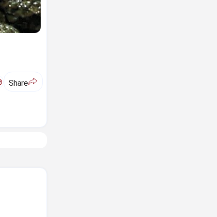
ಅ
Share