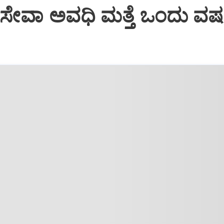
ೇವಾ ಅವಧಿ ಮತ್ತೆ ಒಂದು ವರ್