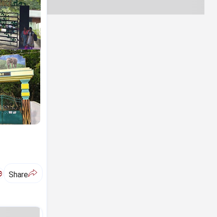
ಅ
Share