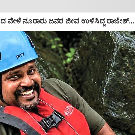
ಪದ ವೇಳೆ ನೂರಾರು ಜನರ ಜೀವ ಉಳಿಸಿದ್ದ ರಾಜೇಶ್‌...