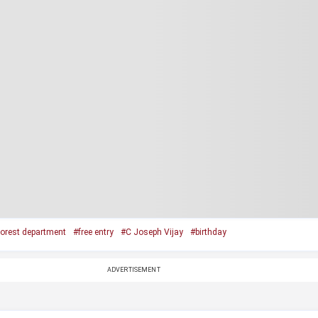
forest department
#free entry
#C Joseph Vijay
#birthday
ADVERTISEMENT