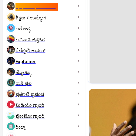
ಇಸ್ರೇಲ್- ಇರಾನ್‌ ಯುದ್ಧ
ಶಿಕ್ಷಣ / ಉದ್ಯೋಗ
ಆರೋಗ್ಯ
ಅನಿವಾಸಿ ಕನ್ನಡಿಗ
ಸೆಲೆಬ್ರಿಟಿ ಕಾರ್ನರ್‌
Explainer
ಜ್ಯೋತಿಷ್ಯ
ರಾಶಿ ಫಲ
ಪುಟಾಣಿ ಪ್ರಪಂಚ
ವೀಡಿಯೊ ಗ್ಯಾಲರಿ
ಫೋಟೋ ಗ್ಯಾಲರಿ
ರೀಲ್ಸ್