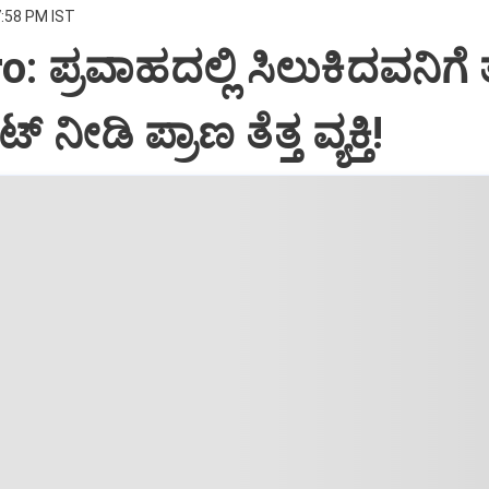
7:58 PM IST
: ಪ್ರವಾಹದಲ್ಲಿ ಸಿಲುಕಿದವನಿಗೆ ತ
 ನೀಡಿ ಪ್ರಾಣ ತೆತ್ತ ವ್ಯಕ್ತಿ!