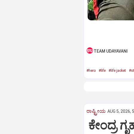
TEAM UDAYAVANI
#hero
#life
#life jacket
#s
ರಾಷ್ಟ್ರೀಯ
AUG 5, 2026, 
ಕೇಂದ್ರ ಗ