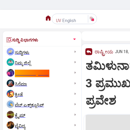
English
UV
ಸುದ್ದಿ ವಿಭಾಗಗಳು
ರಾಷ್ಟ್ರೀಯ
JUN 18,
ಸುದ್ದಿಗಳು
ತಮಿಳುನಾಡ
ನಿಮ್ಮ ಜಿಲ್ಲೆ
ಕಾಮನ್‌ ವೆಲ್ತ್‌ ಗೇಮ್ಸ್‌
3 ಪ್ರಮು
ಸಿನೆಮಾ
ಕ್ರೀಡೆ
ಪ್ರವೇಶ
ವೆಬ್ ಎಕ್ಸ್‌ಕ್ಲೂಸಿವ್
ಕ್ರೈಮ್
ವೈವಿಧ್ಯ