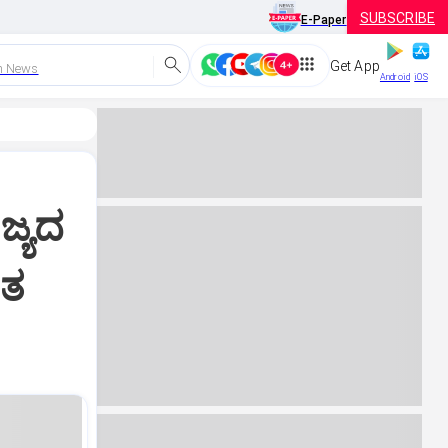
SUBSCRIBE
E-Paper
Get App
h News
Android
iOS
ಜ್ಯದ
ಿತ