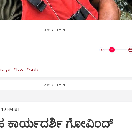
ADVERTISEMENT
ಅ
tranger
#flood
#kerala
ADVERTISEMENT
5:19 PM IST
ೃಹ ಕಾರ್ಯದರ್ಶಿ ಗೋವಿಂದ್