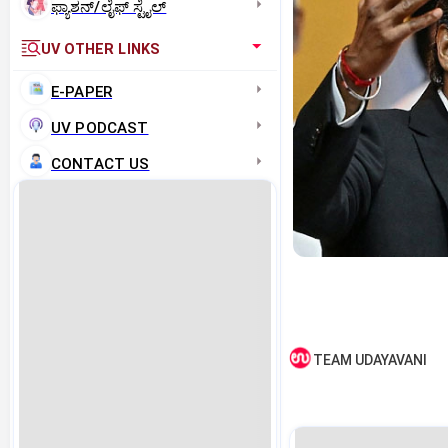
ಫ್ಯಾಶನ್/ಲೈಫ್‌ ಸ್ಟೈಲ್
UV OTHER LINKS
E-PAPER
UV PODCAST
CONTACT US
TEAM UDAYAVANI