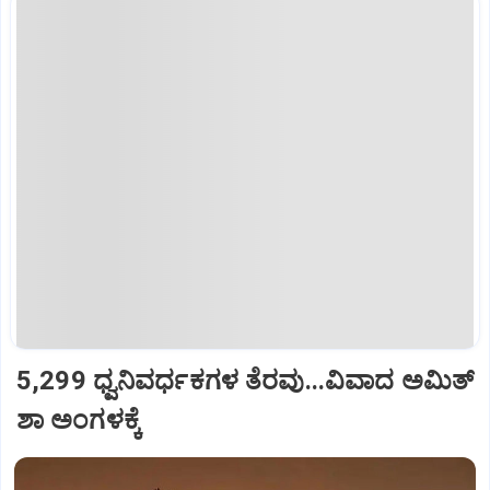
5,299 ಧ್ವನಿವರ್ಧಕಗಳ ತೆರವು...ವಿವಾದ ಅಮಿತ್
ಶಾ ಅಂಗಳಕ್ಕೆ