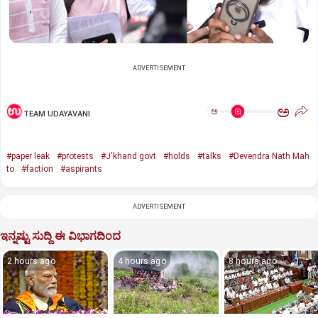
ADVERTISEMENT
ಅ
ಅ
TEAM UDAYAVANI
#paper leak
#protests
#J'khand govt
#holds
#talks
#Devendra Nath Mah
to
#faction
#aspirants
ADVERTISEMENT
ಇನ್ನಷ್ಟು ಸುದ್ದಿ ಈ ವಿಭಾಗದಿಂದ
2 hours ago
4 hours ago
8 hours ago