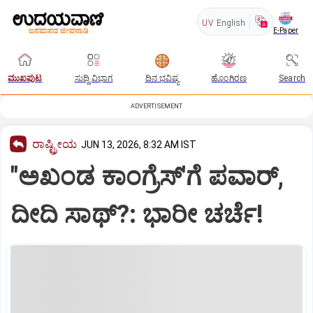
UV
English
E-Paper
ಮುಖಪುಟ
ಸುದ್ದಿ ವಿಭಾಗ
ದಿನ ಭವಿಷ್ಯ
ಹೊಂಗಿರಣ
Search
ADVERTISEMENT
ರಾಷ್ಟ್ರೀಯ
JUN 13, 2026, 8:32 AM IST
"ಅಖಂಡ ಕಾಂಗ್ರೆಸ್‌'ಗೆ ಪವಾರ್‌,
ದೀದಿ ಸಾಥ್‌?: ಭಾರೀ ಚರ್ಚೆ!