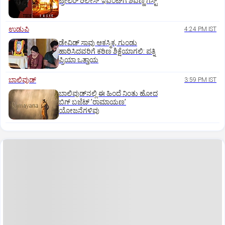
ಟ್ರೇಲರ್‌ ರಿಲೀಸ್‌ ಇವೆಂಟ್‌ಗೆ ಶಿವಣ್ಣ ಗೆಸ್ಟ್
ಉಡುಪಿ
4:24 PM IST
ಡೇವಿಡ್ ಸಾವು ಆಕಸ್ಮಿಕ, ಗುಂಡು
ಹಾರಿಸಿದವರಿಗೆ ಕಠಿಣ ಶಿಕ್ಷೆಯಾಗಲಿ: ಪತ್ನಿ
ಪ್ರಿಯಾ ಒತ್ತಾಯ
ಬಾಲಿವುಡ್‌
3:59 PM IST
ಬಾಲಿವುಡ್‌ನಲ್ಲಿ ಈ ಹಿಂದೆ ನಿಂತು ಹೋದ
ಬಿಗ್‌ ಬಜೆಟ್ ʼರಾಮಾಯಣʼ‌
ಯೋಜನೆಗಳಿವು