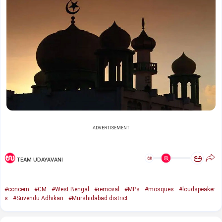
ADVERTISEMENT
ಅ
ಅ
TEAM UDAYAVANI
#concern
#CM
#West Bengal
#removal
#MPs
#mosques
#loudspeaker
s
#Suvendu Adhikari
#Murshidabad district