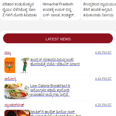
ಪರಿಹಾರ ಕಂಡುಕೊಳ್ಳುವ
Himachal Pradesh:
ಕೇಂದ್ರದಿಂದ ನ್ಯಾಯಯು
ಧೈರ್ಯ ಬೆಳೆಸಿಕೊಳ್ಳಿ: Gen-
ಕಂದಕಕ್ಕೆ ಉರುಳಿ ಬಿದ್ದ
ತೆರಿಗೆ ಹಂಚಿಕೆ ಆಗ್ರಹಿಸಿ
Z ಗಳಿಗೆ ಮೋದಿ ಕಿವಿಮಾತು
ಬಸ್-‌ ಚಾಲಕ, ಕಂಡಕ್ಟರ್‌
ತಮಿಳುನಾಡು ನಿರ್ಣಯ
ಸೇರಿ 8 ಮಂದಿ ಸಾವು
LATEST NEWS
ರಾಜ್ಯ
4:49 PM IST
ಕಾಂಗ್ರೆಸ್‌ ಸರಕಾರದ ವಿರುದ್ಧ ಜಂಟಿ
ಹೋರಾಟಕ್ಕೆ ಬಿಜೆಪಿ–ಜೆಡಿಎಸ್‌ ನಿರ್ಧಾರ
ಆರೋಗ್ಯ
4:44 PM IST
Low-Calorie Breakfast:6
ಆರೋಗ್ಯಕರ ಕಡಿಮೆ ಕ್ಯಾಲೋರಿ
ಉಪಾಹಾರ ಆಯ್ಕೆಗಳು ಇಲ್ಲಿವೆ..
ಸ್ಯಾಂಡಲ್‌ವುಡ್‌
4:28 PM IST
ʼಟಾಕ್ಸಿಕ್‌ʼಗೆ ಹ್ಯಾಟ್ರಿಕ್‌ ಹೀರೋ ಸಾಥ್:‌