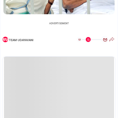
ADVERTISEMENT
ಅ
ಅ
TEAM UDAYAVANI