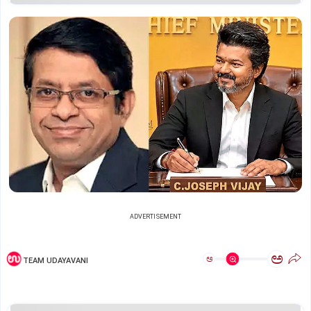
ADVERTISEMENT
ಅ
ಅ
TEAM UDAYAVANI