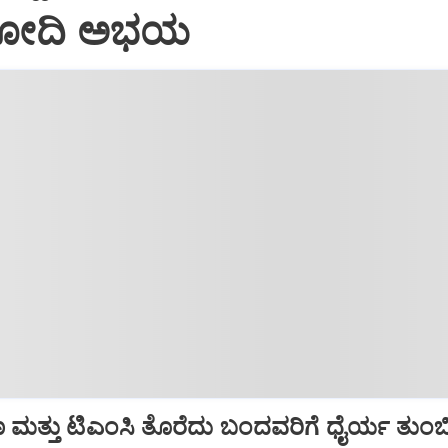
 ಮೋದಿ ಅಭಯ
ಬಣ ಮತ್ತು ಟಿಎಂಸಿ ತೊರೆದು ಬಂದವರಿಗೆ ಧೈರ್ಯ ತುಂ