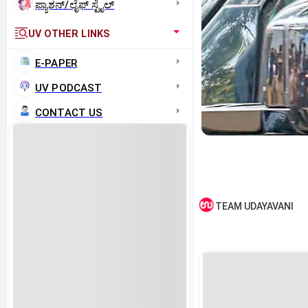
ಫ್ಯಾಶನ್/ಲೈಫ್‌ ಸ್ಟೈಲ್
UV OTHER LINKS
E-PAPER
UV PODCAST
CONTACT US
TEAM UDAYAVANI