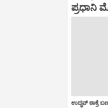
ಪ್ರಧಾನಿ
ಉದ್ಧವ್ ಠಾಕ್ರೆ 