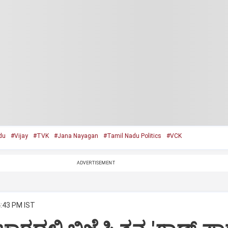
du
#Vijay
#TVK
#Jana Nayagan
#Tamil Nadu Politics
#VCK
ADVERTISEMENT
4:43 PM IST