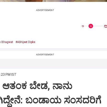
ADVERTISEMENT
ಅ
 Bhagwat
#Abhijeet Dipke
ADVERTISEMENT
4:23 PM IST
ಆತಂಕ ಬೇಡ, ನಾನು
ಿಗಿದ್ದೇನೆ: ಬಂಡಾಯ ಸಂಸದರಿಗೆ