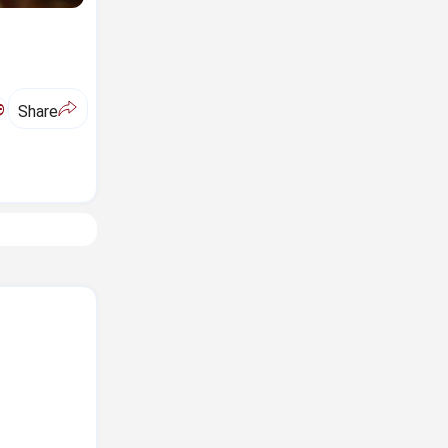
ಅ
Share