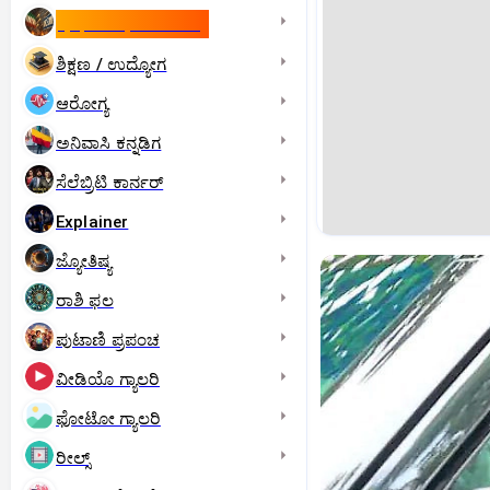
ಇಸ್ರೇಲ್- ಇರಾನ್‌ ಯುದ್ಧ
ಶಿಕ್ಷಣ / ಉದ್ಯೋಗ
ಆರೋಗ್ಯ
ಅನಿವಾಸಿ ಕನ್ನಡಿಗ
ಸೆಲೆಬ್ರಿಟಿ ಕಾರ್ನರ್‌
Explainer
ಜ್ಯೋತಿಷ್ಯ
ರಾಶಿ ಫಲ
ಪುಟಾಣಿ ಪ್ರಪಂಚ
ವೀಡಿಯೊ ಗ್ಯಾಲರಿ
ಫೋಟೋ ಗ್ಯಾಲರಿ
ರೀಲ್ಸ್