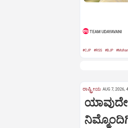
TEAM UDAYAVANI
#CJP
#RSS
#BJP
#Mohan
ರಾಷ್ಟ್ರೀಯ
AUG 7, 2026, 
ಯಾವುದೇ 
ನಿಮ್ಮೊಂದ