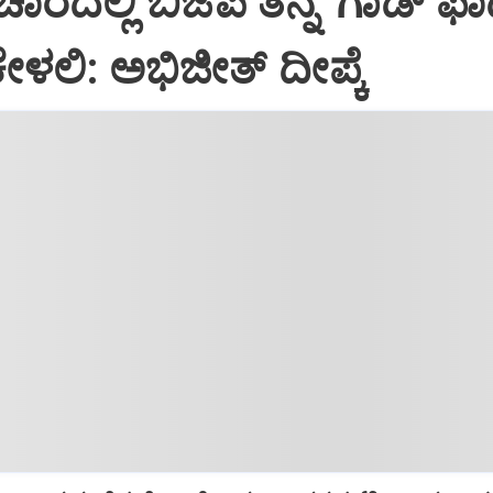
ಾರದಲ್ಲಿ ಬಿಜೆಪಿ ತನ್ನ 'ಗಾಡ್ ಫಾ
ೇಳಲಿ: ಅಭಿಜೀತ್ ದೀಪ್ಕೆ