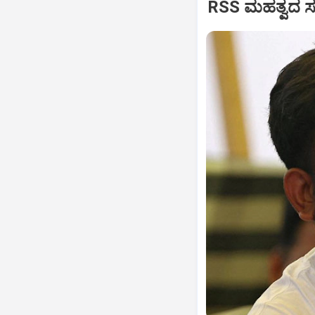
RSS ಮಹತ್ವದ ಸಂವ