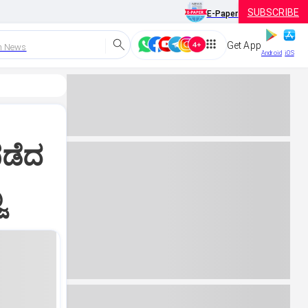
SUBSCRIBE
E-Paper
Get App
h News
Android
iOS
ಪಡೆದ
ು