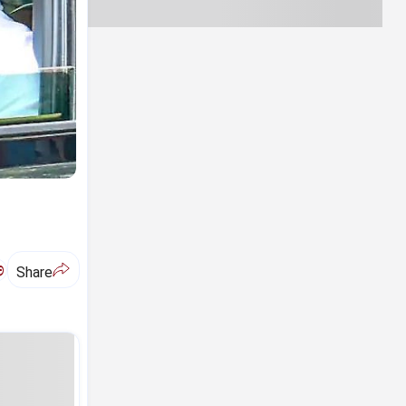
ಅ
Share