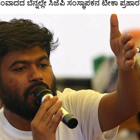
ಾದದ ಬೆನ್ನಲ್ಲೇ ಸಿಜೆಪಿ ಸಂಸ್ಥಾಪಕನ ಟೀಕಾ ಪ್ರಹಾರ