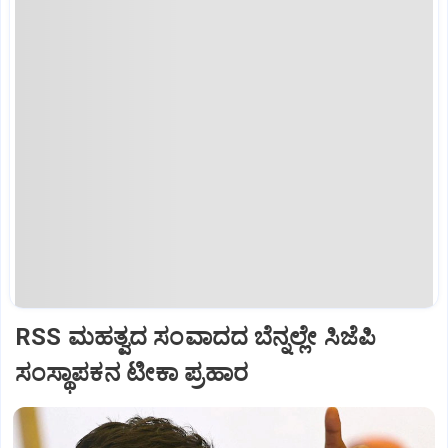
RSS ಮಹತ್ವದ ಸಂವಾದದ ಬೆನ್ನಲ್ಲೇ ಸಿಜೆಪಿ
ಸಂಸ್ಥಾಪಕನ ಟೀಕಾ ಪ್ರಹಾರ