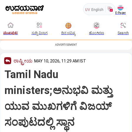
UV
English
E-Paper
ಮುಖಪುಟ
ಸುದ್ದಿ ವಿಭಾಗ
ದಿನ ಭವಿಷ್ಯ
ಹೊಂಗಿರಣ
Search
ADVERTISEMENT
ರಾಷ್ಟ್ರೀಯ
MAY 10, 2026, 11:29 AM IST
Tamil Nadu
ministers;ಅನುಭವಿ ಮತ್ತು
ಯುವ ಮುಖಗಳಿಗೆ ವಿಜಯ್
ಸಂಪುಟದಲ್ಲಿ ಸ್ಥಾನ