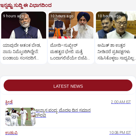
ಇನ್ನಷ್ಟು ಸುದ್ದಿ ಈ ವಿಭಾಗದಿಂದ
9 hours ago
10 hours ago
10 hours ago
ಯಾವುದೇ ಆತಂಕ ಬೇಡ,
ಮೋದಿ–ಸುಖ್ಬೀರ್
ಅಮಿತ್ ಶಾ ಉತ್ತರ
ನಾನು ನಿಮ್ಮೊಂದಿಗಿದ್ದೇನೆ:
ಮಹತ್ವದ ಭೇಟಿ: ಮತ್ತೆ
ನೀಡಿದರೆ ಪ್ರತಿಪಕ್ಷಗಳು
ಬಂಡಾಯ ಸಂಸದರಿಗೆ
ಒಂದಾಗಲಿವೆಯೇ ಬಿಜೆಪಿ–
ಸಹಿಸಿಕೊಳ್ಳಲು ಸಾಧ್ಯವಿಲ್ಲ:
ಪ್ರಧಾನಿ ಮೋದಿ ಅಭಯ
ಶಿರೋಮಣಿ ಅಕಾಲಿ ದಳ?
ರಿಜಿಜು
LATEST NEWS
ಕ್ರೀಡೆ
2:00 AM IST
ಅಭ್ಯಾಸ ಪಂದ್ಯ: ಮೊದಲ ದಿನ ಸಮಾನ
ಗೌರವ
ಉಡುಪಿ
10:08 PM IST