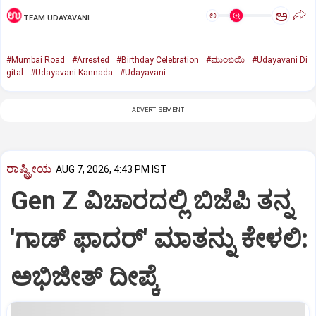
ಅ
ಅ
TEAM UDAYAVANI
#Mumbai Road
#Arrested
#Birthday Celebration
#ಮುಂಬಯಿ
#Udayavani Di
gital
#Udayavani Kannada
#Udayavani
ADVERTISEMENT
ರಾಷ್ಟ್ರೀಯ
AUG 7, 2026, 4:43 PM IST
Gen Z ವಿಚಾರದಲ್ಲಿ ಬಿಜೆಪಿ ತನ್ನ
'ಗಾಡ್ ಫಾದರ್' ಮಾತನ್ನು ಕೇಳಲಿ:
ಅಭಿಜೀತ್ ದೀಪ್ಕೆ