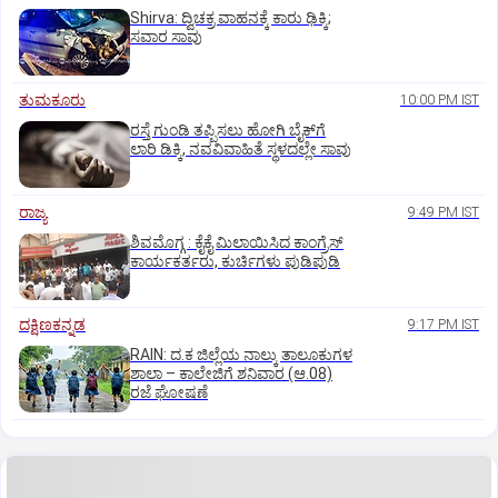
Shirva: ದ್ವಿಚಕ್ರ ವಾಹನಕ್ಕೆ ಕಾರು ಢಿಕ್ಕಿ;
ಸವಾರ ಸಾವು
ತುಮಕೂರು
10:00 PM IST
ರಸ್ತೆ ಗುಂಡಿ ತಪ್ಪಿಸಲು ಹೋಗಿ ಬೈಕ್‌ಗೆ
ಲಾರಿ ಡಿಕ್ಕಿ, ನವವಿವಾಹಿತೆ ಸ್ಥಳದಲ್ಲೇ ಸಾವು
ರಾಜ್ಯ
9:49 PM IST
ಶಿವಮೊಗ್ಗ : ಕೈಕೈ ಮಿಲಾಯಿಸಿದ ಕಾಂಗ್ರೆಸ್
ಕಾರ್ಯಕರ್ತರು, ಕುರ್ಚಿಗಳು ಪುಡಿಪುಡಿ
ದಕ್ಷಿಣಕನ್ನಡ
9:17 PM IST
RAIN: ದ.ಕ ಜಿಲ್ಲೆಯ ನಾಲ್ಕು ತಾಲೂಕುಗಳ
ಶಾಲಾ – ಕಾಲೇಜಿಗೆ ಶನಿವಾರ (ಆ.08)
ರಜೆ ಘೋಷಣೆ