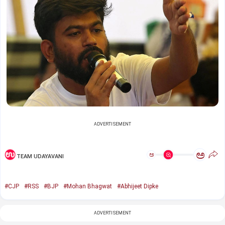
ADVERTISEMENT
ಅ
ಅ
TEAM UDAYAVANI
#CJP
#RSS
#BJP
#Mohan Bhagwat
#Abhijeet Dipke
ADVERTISEMENT