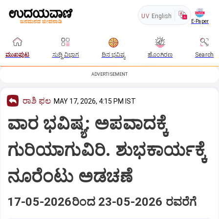
UV
English
E-Paper
ಮುಖಪುಟ
ಸುದ್ದಿ ವಿಭಾಗ
ದಿನ ಭವಿಷ್ಯ
ಹೊಂಗಿರಣ
Search
ADVERTISEMENT
ರಾಶಿ ಫಲ
MAY 17, 2026, 4:15 PM IST
ವಾರ ಭವಿಷ್ಯ: ಅಪವಾದಕ್ಕೆ
ಗುರಿಯಾಗುವಿರಿ. ಶುಭಕಾರ್ಯಕ್ಕೆ
ನೂರೆಂಟು ಅಡಚಣೆ
17-05-2026ರಿಂದ 23-05-2026 ರವರೆಗೆ