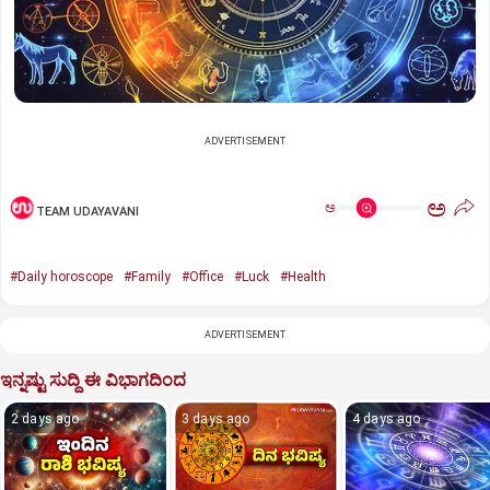
ADVERTISEMENT
ಅ
ಅ
TEAM UDAYAVANI
#Daily horoscope
#Family
#Office
#Luck
#Health
ADVERTISEMENT
ಇನ್ನಷ್ಟು ಸುದ್ದಿ ಈ ವಿಭಾಗದಿಂದ
2 days ago
3 days ago
4 days ago