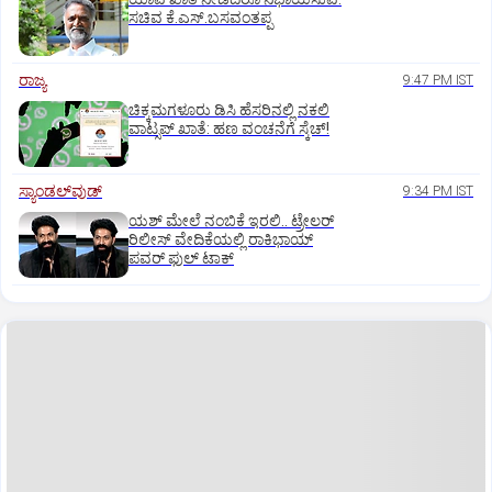
ಸಚಿವ ಕೆ.ಎಸ್.ಬಸವಂತಪ್ಪ
ರಾಜ್ಯ
9:47 PM IST
ಚಿಕ್ಕಮಗಳೂರು ಡಿಸಿ ಹೆಸರಿನಲ್ಲಿ ನಕಲಿ
ವಾಟ್ಸಪ್ ಖಾತೆ: ಹಣ ವಂಚನೆಗೆ ಸ್ಕೆಚ್!
ಸ್ಯಾಂಡಲ್‌ವುಡ್‌
9:34 PM IST
ಯಶ್‌ ಮೇಲೆ ನಂಬಿಕೆ ಇರಲಿ.. ಟ್ರೇಲರ್‌
ರಿಲೀಸ್‌ ವೇದಿಕೆಯಲ್ಲಿ ರಾಕಿಭಾಯ್‌
ಪವರ್‌ ಫುಲ್‌ ಟಾಕ್