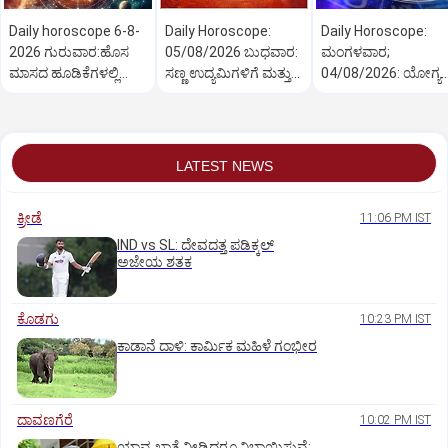
Daily horoscope 6-8-
Daily Horoscope:
Daily Horoscope:
2026 ಗುರುವಾರ:ಹೊಸ
05/08/2026 ಬುಧವಾರ:
ಮಂಗಳವಾರ;
ಮಾಸದ ಹೂಡಿಕೆಗಳಲ್ಲಿ
ಸಣ್ಣ ಉದ್ಯಮಿಗಳಿಗೆ ಮತ್ತು
04/08/2026: ಯೋಗ್ಯತೆ
ಲಾಭದ ಸೂಚನೆ
ವ್ಯಾಪಾರಿಗಳಿಗೆ ಶುಭದಿನ
ಪ್ರಯತ್ನಕ್ಕೆ ಸರ್ವತ್ರ ಯಶಸ್ಸ
LATEST NEWS
ಕ್ರೀಡೆ
11:06 PM IST
IND vs SL: ದೇವದತ್ತ ಪಡಿಕ್ಕಲ್‌
ಅಜೇಯ ಶತಕ
ಕೊಡಗು
10:23 PM IST
ಕಾಡಾನೆ ದಾಳಿ: ಕಾರ್ಮಿಕ ಮಹಿಳೆ ಗಂಭೀರ
ದಾವಣಗೆರೆ
10:02 PM IST
ಯಾವ ಖಾತೆ ನೀಡಿದರೂ ನಿಭಾಯಿಸುವೆ: