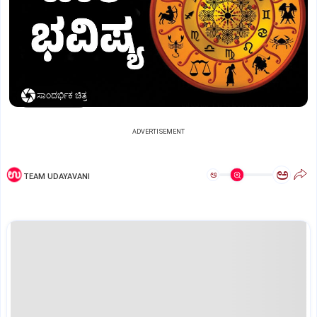
ಸಾಂದರ್ಭಿಕ ಚಿತ್ರ
ADVERTISEMENT
ಅ
ಅ
TEAM UDAYAVANI