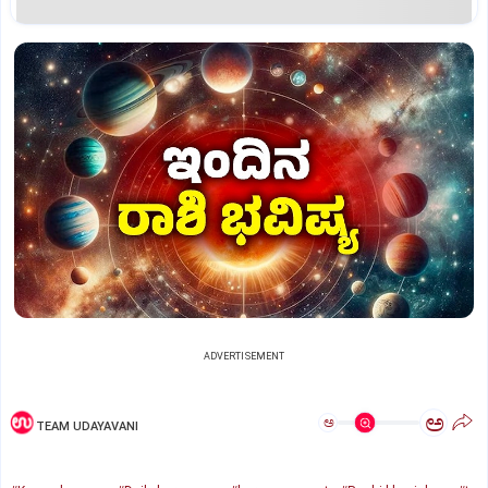
ADVERTISEMENT
ಅ
ಅ
TEAM UDAYAVANI