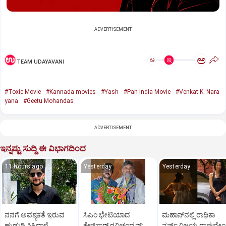
ADVERTISEMENT
ಅ
ಅ
TEAM UDAYAVANI
#Toxic Movie
#Kannada movies
#Yash
#Pan India Movie
#Venkat K. Nara
yana
#Geetu Mohandas
ADVERTISEMENT
ಇನ್ನಷ್ಟು ಸುದ್ದಿ ಈ ವಿಭಾಗದಿಂದ
11 hours ago
Yesterday
Yesterday
ನನಗೆ ಅವಶ್ಯಕತೆ ಇರುವ
ಸಿಎಂ ಭೇಟಿಯಾದ
ಮಹಾನ್‌ನಲ್ಲಿ ರಾಧಿಕಾ
ಹುಡುಗಿ ಸಿಕ್ಕಿದ್ದಾಳೆ..
ಕ್ರೇಜಿಸ್ಟಾರ್‌ ರವಿಚಂದ್ರನ್:‌
ನರ್ಸ್‌:ವಿಜಯ ರಾಘವೇಂದ