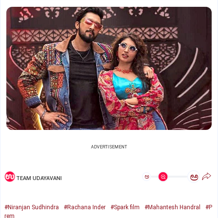
ADVERTISEMENT
ಅ
ಅ
TEAM UDAYAVANI
#Niranjan Sudhindra
#Rachana Inder
#Spark film
#Mahantesh Handral
#P
rem