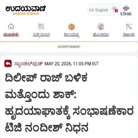
UV
English
E-Paper
ಮುಖಪುಟ
ಸುದ್ದಿ ವಿಭಾಗ
ದಿನ ಭವಿಷ್ಯ
ಹೊಂಗಿರಣ
Search
ADVERTISEMENT
ಸ್ಯಾಂಡಲ್‌ವುಡ್‌
MAY 20, 2026, 11:05 PM IST
ದಿಲೀಪ್‌‌ ರಾಜ್ ಬಳಿಕ
ಮತ್ತೊಂದು ಶಾಕ್:
ಹೃದಯಾಘಾತಕ್ಕೆ ಸಂಭಾಷಣೆಕಾರ
ಟಿಜಿ ನಂದೀಶ್‌ ನಿಧನ