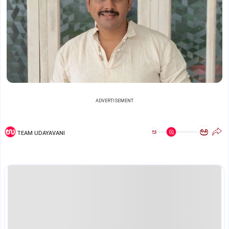
ADVERTISEMENT
ಅ
ಅ
TEAM UDAYAVANI