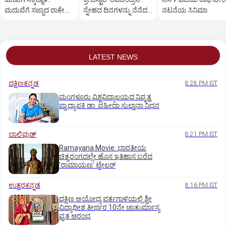
ಮದುವೆಗೆ ಸಜ್ಜಾದ ರಾಕೇಶ್
ಸ್ನೇಹದ ದಿನಗಳನ್ನು ನೆನೆದ
ನಟನೆಯ ಸಿನಿಮಾ
ಅಡಿಗ
ಡಿಕೆಶಿ
LATEST NEWS
ದಕ್ಷಿಣಕನ್ನಡ
8:28 PM IST
ಮಂಗಳೂರು ವಿಶ್ವವಿದ್ಯಾಲಯದ ನಿವೃತ್ತ
ಪ್ರಾಧ್ಯಾಪಕಿ ಡಾ. ವಹೀದಾ ಸುಲ್ತಾನಾ ನಿಧನ
ಬಾಲಿವುಡ್‌
8:21 PM IST
Ramayana Movie: ಭಾರತೀಯ
ಚಿತ್ರರಂಗದಲ್ಲೇ ಹೊಸ ಇತಿಹಾಸ ಬರೆದ
ʼರಾಮಾಯಣʼ ಟ್ರೇಲರ್
ಉತ್ತರಕನ್ನಡ
8:16 PM IST
ದಕ್ಷಿಣ ಅಯೋಧ್ಯ ಪರ್ತಗಾಳಿಯಲ್ಲಿ ಶ್ರೀ
ವಿದ್ಯಾಧೀಶ ತೀರ್ಥರ 10ನೇ ಚಾತುರ್ಮಾಸ್ಯ
ವ್ರತ ಆರಂಭ