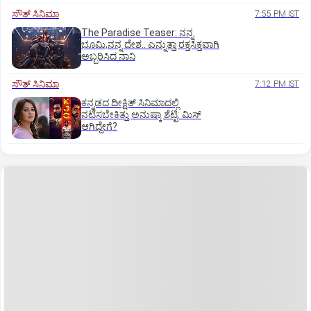
ಸೌತ್‌ ಸಿನಿಮಾ
7:55 PM IST
The Paradise Teaser: ನನ್ನ
ಭೂಮಿ,ನನ್ನ ದೇಶ.. ಎನ್ನುತ್ತಾ ರಕ್ತಸಿಕ್ತವಾಗಿ
ಅಬ್ಬರಿಸಿದ ನಾನಿ
ಸೌತ್‌ ಸಿನಿಮಾ
7:12 PM IST
ಕನ್ನಡದ ದೀಕ್ಷಿತ್‌ ಸಿನಿಮಾದಲ್ಲಿ
ನಟಿಸಬೇಕಿತ್ತು ಅನುಷ್ಕಾ ಶೆಟ್ಟಿ: ಮಿಸ್‌
ಆಗಿದ್ದೇಗೆ?