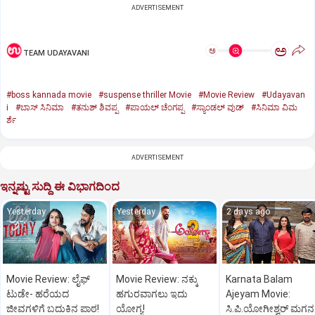
ADVERTISEMENT
ಅ
ಅ
TEAM UDAYAVANI
#boss kannada movie
#suspense thriller Movie
#Movie Review
#Udayavan
i
#ಬಾಸ್‌ ಸಿನಿಮಾ
#ತನುಶ್‌ ಶಿವಪ್ಪ
#ಪಾಯಲ್‌ ಚೆಂಗಪ್ಪ
#ಸ್ಯಾಂಡಲ್‌ ವುಡ್‌
#ಸಿನಿಮಾ ವಿಮ
ರ್ಶೆ
ADVERTISEMENT
ಇನ್ನಷ್ಟು ಸುದ್ದಿ ಈ ವಿಭಾಗದಿಂದ
Yesterday
Yesterday
2 days ago
Movie Review: ಲೈಫ್‌
Movie Review: ನಕ್ಕು
Karnata Balam
ಟುಡೇ- ಹರೆಯದ
ಹಗುರವಾಗಲು ಇದು
Ajeyam Movie:
ಜೀವಗಳಿಗೆ ಬದುಕಿನ ಪಾಠ!
ಯೋಗ್ಯ!
ಸಿ.ಪಿ.ಯೋಗೀಶ್ವರ್‌ ಮಗನ