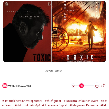
ADVERTISEMENT
ಅ
ಅ
TEAM UDAYAVANI
#Hat trick hero Shivaraj Kumar
#chief guest
#Toxic trailer launch event
#Act
or Yash
#ನಟ ಯಶ್‌
#ಟಾಕ್ಸಿಕ್‌
#Udayavani Digital
#Udayavani Kannada
#Ud