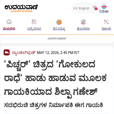
UV
English
E-Paper
ಮುಖಪುಟ
ಸುದ್ದಿ ವಿಭಾಗ
ದಿನ ಭವಿಷ್ಯ
ಹೊಂಗಿರಣ
Search
ADVERTISEMENT
ಸ್ಯಾಂಡಲ್‌ವುಡ್‌
MAY 12, 2026, 2:45 PM IST
ʼಪಿಚ್ಚರ್ʼ ಚಿತ್ರದ ʼಗೋಕುಲದ
ರಾಧೆʼ ಹಾಡು ಹಾಡುವ ಮೂಲಕ
ಗಾಯಕಿಯಾದ ಶಿಲ್ಪಾ ಗಣೇಶ್
ಸದಭಿರುಚಿ ಚಿತ್ರಗಳ ನಿರ್ಮಾಪಕಿ ಈಗ ಗಾಯಕಿ