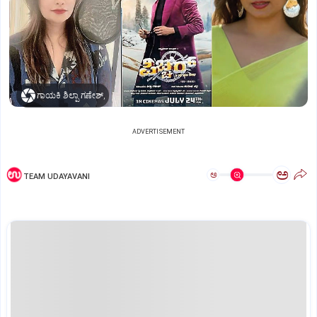
ಗಾಯಕಿ ಶಿಲ್ಪಾ ಗಣೇಶ್,
ADVERTISEMENT
ಅ
ಅ
TEAM UDAYAVANI