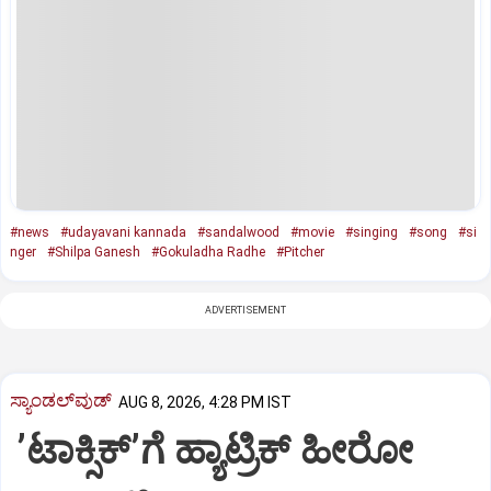
#news
#udayavani kannada
#sandalwood
#movie
#singing
#song
#si
nger
#Shilpa Ganesh
#Gokuladha Radhe
#Pitcher
ADVERTISEMENT
ಸ್ಯಾಂಡಲ್‌ವುಡ್‌
AUG 8, 2026, 4:28 PM IST
ʼಟಾಕ್ಸಿಕ್‌ʼಗೆ ಹ್ಯಾಟ್ರಿಕ್‌ ಹೀರೋ