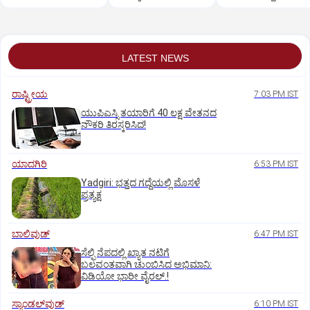
ಅದ್ಧೂರಿ ಸಿನಿಮಾ
LATEST NEWS
ರಾಷ್ಟ್ರೀಯ
7:03 PM IST
ಯುಪಿಎಸ್ಸಿ ತಯಾರಿಗೆ 40 ಲಕ್ಷ ವೇತನದ
ನೌಕರಿ ತಿರಸ್ಕರಿಸಿದ!
ಯಾದಗಿರಿ
6:53 PM IST
Yadgiri: ಭತ್ತದ ಗದ್ದೆಯಲ್ಲಿ ಮೊಸಳೆ
ಪ್ರತ್ಯಕ್ಷ
ಬಾಲಿವುಡ್‌
6:47 PM IST
ಸೆಲ್ಫಿ ನೆಪದಲ್ಲಿ ಖ್ಯಾತ ನಟಿಗೆ
ಬಲವಂತವಾಗಿ ಚುಂಬಿಸಿದ ಅಭಿಮಾನಿ:
ವಿಡಿಯೋ ಭಾರೀ ವೈರಲ್.!
ಸ್ಯಾಂಡಲ್‌ವುಡ್‌
6:10 PM IST