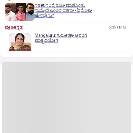
ಸಹಕರಿಸದಿದ್ರೆ ಶೂಟ್‌ ಮಾಡ್ಕೊಂಡು
ಸಾಯ್ತೇನೆ ಎಂದಿದ್ದ ದರ್ಶನ್‌ - ಪ್ರದೋಷ್‌
ಹೇಳಿದ್ದೇನು?
ದಕ್ಷಿಣಕನ್ನಡ
5:35 PM IST
Mangaluru: ಗುರುಕಿರಣ್ ಅವರಿಗೆ
ಮಾತೃ ವಿಯೋಗ