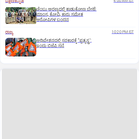
ದಕ್ಷಿಣಕನ್ನಡ
4:00 AM IST
ಚೆಂಬು ಅರಣ್ಯದಲ್ಲಿ ಕಾಡುಕೋಣ ಬೇಟೆ:
ಮಾಂಸ, ಕೋವಿ, ಕಾರು ಸಮೇತ
ಆರೋಪಿಗಳ ಬಂಧನ
ರಾಜ್ಯ
10:20 PM IST
ಅಧಿವೇಶನದಲ್ಲಿ ಸರಕಾರಕ್ಕೆ "ಪ್ರತ್ಯಸ್ತ್ರ':
ಇಂದು ಬಿಜೆಪಿ ಸಭೆ