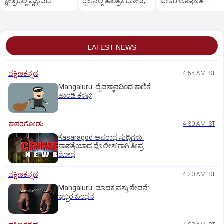
ಕ್ಷೇತ್ರದಲ್ಲಿ ವೈಭವದ
ರೈಲಿನಲ್ಲಿ ತಾಂತ್ರಿಕ ದೋಷ;
ಭೀಕರ ಅಪಘಾತ...
ಮಂಡಲ ಪೂಜೆ,ರಂಗಪೂಜೆ
ಪ್ರಯಾಣಿಕರ ಪರದಾಟ
ಸವಾರನ ಸ್ಥಿತಿ ಗಂಭೀರ
LATEST NEWS
ದಕ್ಷಿಣಕನ್ನಡ
4:55 AM IST
Mangaluru: ದೈವಸ್ಥಾನದಿಂದ ಕಾಣಿಕೆ
ಹುಂಡಿ ಕಳವು
ಕಾಸರಗೋಡು
4:30 AM IST
Kasaragod ಅಪರಾಧ ಸುದ್ದಿಗಳು:
ನಾಪತ್ತೆಯಾದ ಪೊಲೀಸ್‌ಗಾಗಿ ತೀವ್ರ
ಶೋಧ
ದಕ್ಷಿಣಕನ್ನಡ
4:20 AM IST
Mangaluru: ಮಾದಕ ವಸ್ತು ಸೇವನೆ:
ಇಬ್ಬರ ಬಂಧನ