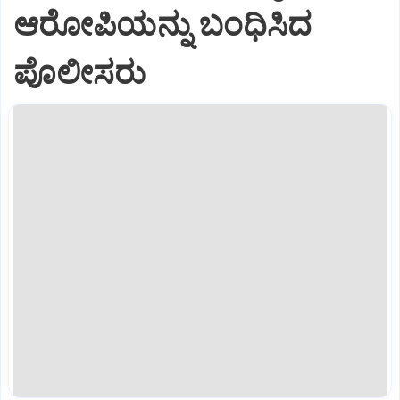
ಆರೋಪಿಯನ್ನು ಬಂಧಿಸಿದ
ಪೊಲೀಸರು