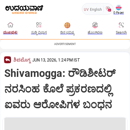
UV
English
E-Paper
ಮುಖಪುಟ
ಸುದ್ದಿ ವಿಭಾಗ
ದಿನ ಭವಿಷ್ಯ
ಹೊಂಗಿರಣ
Search
ADVERTISEMENT
ಶಿವಮೊಗ್ಗ
JUN 13, 2026, 1:24 PM IST
Shivamogga: ರೌಡಿಶೀಟರ್‌
ನರಸಿಂಹ ಕೊಲೆ ಪ್ರಕರಣದಲ್ಲಿ
ಐವರು ಆರೋಪಿಗಳ ಬಂಧನ