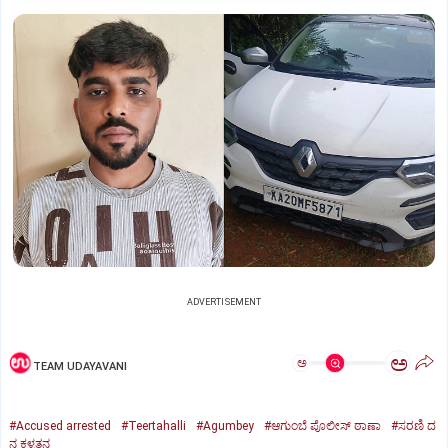
ADVERTISEMENT
ಅ
ಅ
TEAM UDAYAVANI
#Accused arrested
#Teertahalli
#Agumbey
#ಆಗುಂಬೆ ಪೊಲೀಸ್ ಠಾಣಾ
#ಸರಣಿ ದ
ನ ಕಳ್ಳತನ