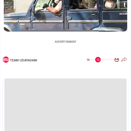
ADVERTISEMENT
ಅ
ಅ
TEAM UDAYAVANI