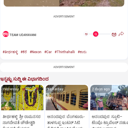
ADVERTISEMENT
ಅ
ಅ
TEAM UDAYAVANI
#ತೀರ್ಥಹಳ್ಳಿ
#ಕೆರೆ
#Nexon
#Car
#Thirthahalli
#ಕಾರು
ADVERTISEMENT
ಇನ್ನಷ್ಟು ಸುದ್ದಿ ಈ ವಿಭಾಗದಿಂದ
Yesterday
Yesterday
2 days ago
ತೀರ್ಥಹಳ್ಳಿ: ಶ್ರೀ ರಾಮನಸರ
ಆನಂದಪುರ: ಬೆಂಗಳೂರು-
ಆನಂದಪುರ: ಸ್ಕೂಟಿ–
ನಾಗದೇವತೆ ಚೌಡೇಶ್ವರಿ
ತಾಳಗುಪ್ಪ ಇಂಟರ್ ಸಿಟಿ
ಟೆಂಪೊ ಟ್ರಾವೆಲರ್ ನಡುವ