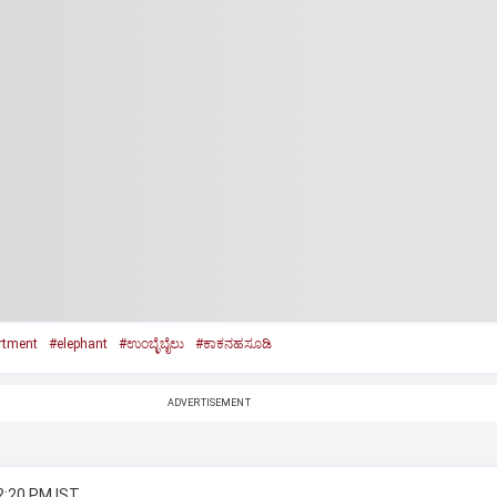
rtment
#elephant
#ಉಂಬ್ಳೆಬೈಲು
#ಕಾಕನಹಸೂಡಿ
ADVERTISEMENT
2:20 PM IST