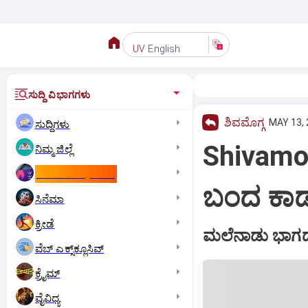
English
UV
ಸುದ್ದಿ ವಿಭಾಗಗಳು
ಶಿವಮೊಗ್ಗ
MAY 13, 
ಸುದ್ದಿಗಳು
Shivamogg
ನಿಮ್ಮ ಜಿಲ್ಲೆ
ಕಾಮನ್‌ ವೆಲ್ತ್‌ ಗೇಮ್ಸ್‌
ಬಂದ ಕಾಡಾ
ಸಿನೆಮಾ
ಕ್ರೀಡೆ
ಮಲೆನಾಡು ಭಾಗದಲ
ವೆಬ್ ಎಕ್ಸ್‌ಕ್ಲೂಸಿವ್
ಕ್ರೈಮ್
ವೈವಿಧ್ಯ