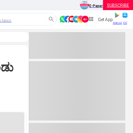
SUBSCRIBE
E-Paper
Get App
h News
Android
iOS
ಂಡು