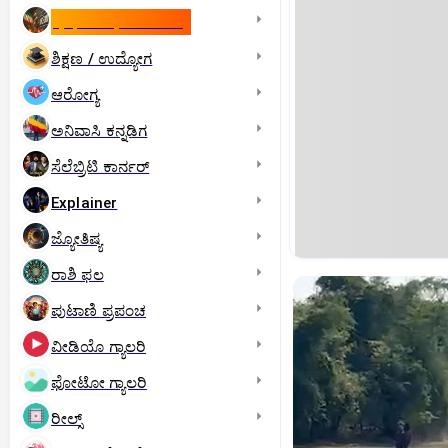
ಇಸ್ರೇಲ್- ಇರಾನ್‌ ಯುದ್ಧ
ಶಿಕ್ಷಣ / ಉದ್ಯೋಗ
ಆರೋಗ್ಯ
ಅನಿವಾಸಿ ಕನ್ನಡಿಗ
ಸೆಲೆಬ್ರಿಟಿ ಕಾರ್ನರ್‌
Explainer
ಜ್ಯೋತಿಷ್ಯ
ರಾಶಿ ಫಲ
ಪುಟಾಣಿ ಪ್ರಪಂಚ
ವೀಡಿಯೊ ಗ್ಯಾಲರಿ
ಫೋಟೋ ಗ್ಯಾಲರಿ
ರೀಲ್ಸ್