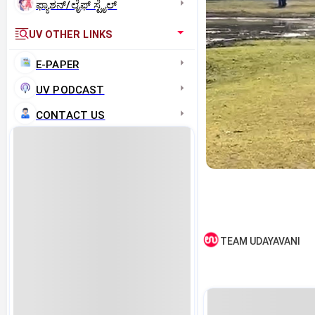
ಫ್ಯಾಶನ್/ಲೈಫ್‌ ಸ್ಟೈಲ್
UV OTHER LINKS
E-PAPER
UV PODCAST
CONTACT US
TEAM UDAYAVANI