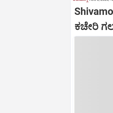
Shivamog
ಕಚೇರಿ ಗ