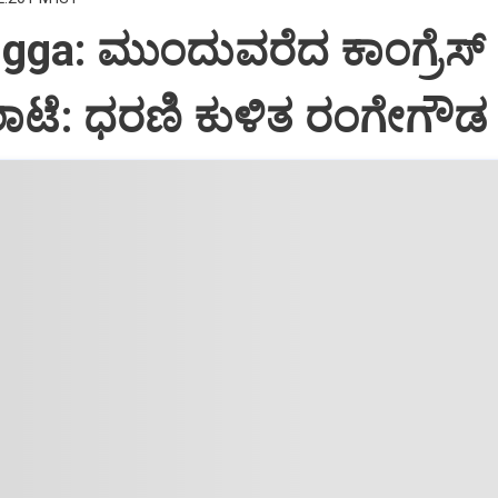
ga: ಮುಂದುವರೆದ ಕಾಂಗ್ರೆಸ್
ಲಾಟೆ: ಧರಣಿ ಕುಳಿತ ರಂಗೇಗೌ