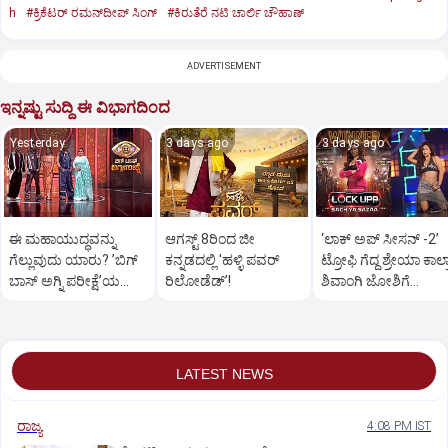
h
#ಕ್ರಿಕೆಟರ್‌ ರಮನ್‌ದೀಪ್‌ ಸಿಂಗ್
#ಕಿರುತೆರೆ ನಟಿ ಚಾರ್ಲಿ ಚೌಹಾಣ್
ADVERTISEMENT
ಇನ್ನಷ್ಟು ಸುದ್ದಿ ಈ ವಿಭಾಗದಿಂದ
Yesterday
3 days ago
3 days ago
ಈ ಮಹಾಯುದ್ಧವನ್ನು
ಆಗಸ್ಟ್ 8ರಿಂದ ಜೀ
‘ಲಾಕ್ ಅಪ್ ಸೀಸನ್‌ -2ʼ
ಗೆಲ್ಲುವುದು ಯಾರು? ʼಬಿಗ್‌
ಕನ್ನಡದಲ್ಲಿ 'ಹಳ್ಳಿ ಪವರ್
ಟ್ರೋಫಿ ಗೆದ್ದ ಶ್ರೇಯಾ ಕಾಲ್ರ
ಬಾಸ್‌ ಅಗ್ನಿ ಪರೀಕ್ಷೆʼಯ
ರಿಲೋಡೆಡ್ʼ!
ಶಿವಾಂಗಿ ಜೋಶಿಗೆ
ತೀರ್ಪುಗಾರರು ರಿವೀಲ್
ಮುಖಭಂಗ
LATEST NEWS
ರಾಜ್ಯ
4:08 PM IST