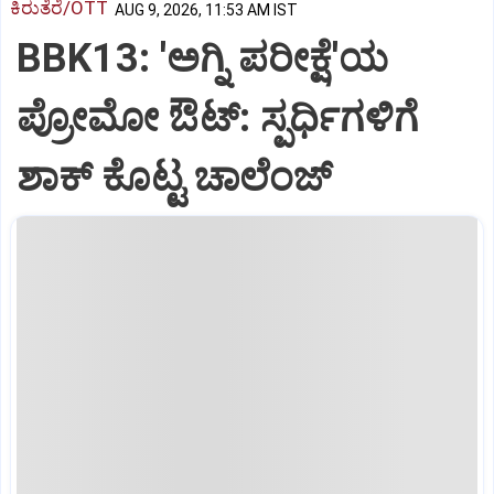
ಕಿರುತೆರೆ/OTT
AUG 9, 2026, 11:53 AM IST
BBK13: 'ಅಗ್ನಿ ಪರೀಕ್ಷೆ'ಯ
ಪ್ರೋಮೋ ಔಟ್: ಸ್ಪರ್ಧಿಗಳಿಗೆ
ಶಾಕ್ ಕೊಟ್ಟ ಚಾಲೆಂಜ್