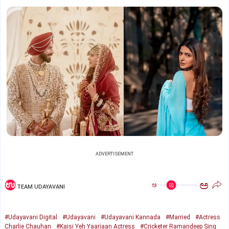
ADVERTISEMENT
ಅ
ಅ
TEAM UDAYAVANI
#Udayavani Digital
#Udayavani
#Udayavani Kannada
#Married
#Actress
Charlie Chauhan
#Kaisi Yeh Yaariaan Actress
#Cricketer Ramandeep Sing