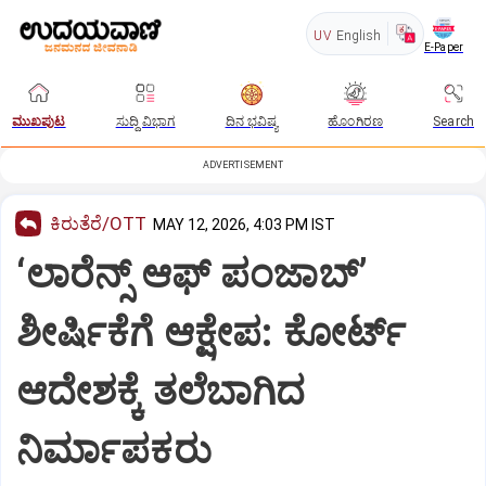
UV
English
E-Paper
ಮುಖಪುಟ
ಸುದ್ದಿ ವಿಭಾಗ
ದಿನ ಭವಿಷ್ಯ
ಹೊಂಗಿರಣ
Search
ADVERTISEMENT
ಕಿರುತೆರೆ/OTT
MAY 12, 2026, 4:03 PM IST
‘ಲಾರೆನ್ಸ್ ಆಫ್ ಪಂಜಾಬ್’
ಶೀರ್ಷಿಕೆಗೆ ಆಕ್ಷೇಪ: ಕೋರ್ಟ್‌
ಆದೇಶಕ್ಕೆ ತಲೆಬಾಗಿದ
ನಿರ್ಮಾಪಕರು