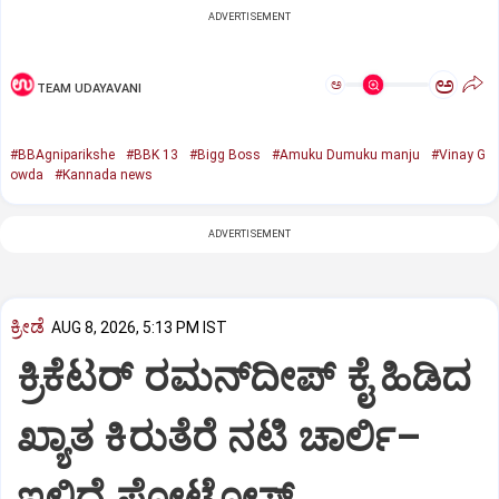
ADVERTISEMENT
ಅ
ಅ
TEAM UDAYAVANI
#BBAgniparikshe
#BBK 13
#Bigg Boss
#Amuku Dumuku manju
#Vinay G
owda
#Kannada news
ADVERTISEMENT
ಕ್ರೀಡೆ
AUG 8, 2026, 5:13 PM IST
ಕ್ರಿಕೆಟರ್‌ ರಮನ್‌ದೀಪ್‌ ಕೈ ಹಿಡಿದ
ಖ್ಯಾತ ಕಿರುತೆರೆ ನಟಿ ಚಾರ್ಲಿ–
ಇಲ್ಲಿದೆ ಫೋಟೋಸ್