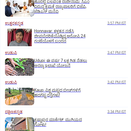
ಹೊರಟ್ಟಿ ಬಲವಂತ ರಾಜೀನಾಮೆ: ಸಿಎಂ
ವಿರುದ್ಧ ಕ್ರಮಕ್ಕೆ ರಾಜ್ಯಪಾಲರಿಗೆ ಬಿಜೆಪಿ,
ಜೆಡಿಎಸ್ ಮನವಿ
ಉತ್ತರಕನ್ನಡ
3:57 PM IST
Honnavar: ಕಳ್ಳತನ ನಡೆಸಿ
ಜೀವಬೆದರಿಕೆಯೊಡ್ಡಿದ್ದ ಆರೋಪಿ 24
ಗಂಟೆಯೊಳಗೆ ಬಂಧನ
ಉಡುಪಿ
3:47 PM IST
Udupi: ಈ ವರ್ಷ 7 ಲಕ್ಷ ಗಿಡ ನೆಡಲು
ಅರಣ್ಯ ಇಲಾಖೆ ಯೋಜನೆ
ಉಡುಪಿ
3:42 PM IST
Kaup: ವಿಶ್ವ ಮಟ್ಟದ ಬೀಚ್‌ಗಳಿಗೆ
ಹದಗೆಟ್ಟ ರಸ್ತೆಗಳು!
ದಕ್ಷಿಣಕನ್ನಡ
3:34 PM IST
ಕೃಷ್ಣಾಪುರ ಮಾರ್ಕೆಟ್‌: ಮುಗಿಯದ
ಗೋಳು!