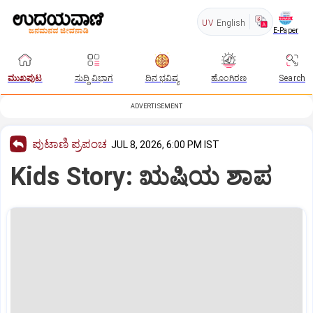
UV
English
E-Paper
ಮುಖಪುಟ
ಸುದ್ದಿ ವಿಭಾಗ
ದಿನ ಭವಿಷ್ಯ
ಹೊಂಗಿರಣ
Search
ADVERTISEMENT
ಪುಟಾಣಿ ಪ್ರಪಂಚ
JUL 8, 2026, 6:00 PM IST
Kids Story: ಋಷಿಯ ಶಾಪ