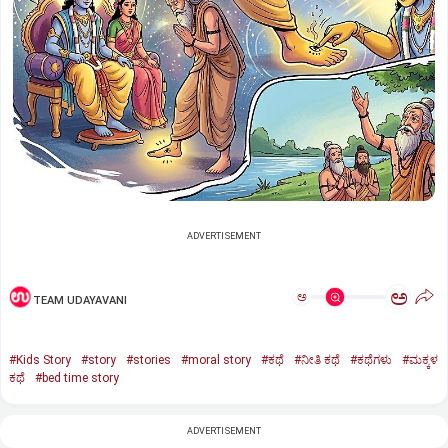
ADVERTISEMENT
ಅ
ಅ
TEAM UDAYAVANI
#Kids Story
#story
#stories
#moral story
#ಕಥೆ
#ನೀತಿ ಕಥೆ
#ಕಥೆಗಳು
#ಮಕ್ಕಳ
ಕಥೆ
#bed time story
ADVERTISEMENT