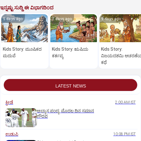
ಇನ್ನಷ್ಟು ಸುದ್ದಿ ಈ ವಿಭಾಗದಿಂದ
5 days ago
7 days ago
9 days ago
Kids Story: ಮೂಷಿಕದ
Kids Story: ಋಷಿಯ
Kids Story:
ಮದುವೆ
ಕರ್ತವ್ಯ
ವಿಜಯದಶಮಿ ಆಚರಣೆ
ಕಥೆ
LATEST NEWS
ಕ್ರೀಡೆ
2:00 AM IST
ಅಭ್ಯಾಸ ಪಂದ್ಯ: ಮೊದಲ ದಿನ ಸಮಾನ
ಗೌರವ
ಉಡುಪಿ
10:08 PM IST