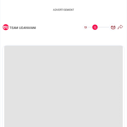
ADVERTISEMENT
ಅ
ಅ
TEAM UDAYAVANI