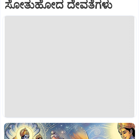
ಸೋತುಹೋದ ದೇವತೆಗಳು