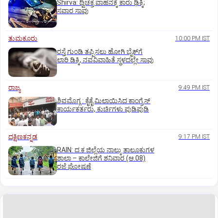
Shirva: ದ್ವಿಚಕ್ರ ವಾಹನಕ್ಕೆ ಕಾರು ಢಿಕ್ಕಿ;
ಸವಾರ ಸಾವು
ತುಮಕೂರು
10:00 PM IST
ರಸ್ತೆ ಗುಂಡಿ ತಪ್ಪಿಸಲು ಹೋಗಿ ಬೈಕ್‌ಗೆ
ಲಾರಿ ಡಿಕ್ಕಿ, ನವವಿವಾಹಿತೆ ಸ್ಥಳದಲ್ಲೇ ಸಾವು
ರಾಜ್ಯ
9:49 PM IST
ಶಿವಮೊಗ್ಗ : ಕೈಕೈ ಮಿಲಾಯಿಸಿದ ಕಾಂಗ್ರೆಸ್
ಕಾರ್ಯಕರ್ತರು, ಕುರ್ಚಿಗಳು ಪುಡಿಪುಡಿ
ದಕ್ಷಿಣಕನ್ನಡ
9:17 PM IST
RAIN: ದ.ಕ ಜಿಲ್ಲೆಯ ನಾಲ್ಕು ತಾಲೂಕುಗಳ
ಶಾಲಾ – ಕಾಲೇಜಿಗೆ ಶನಿವಾರ (ಆ.08)
ರಜೆ ಘೋಷಣೆ