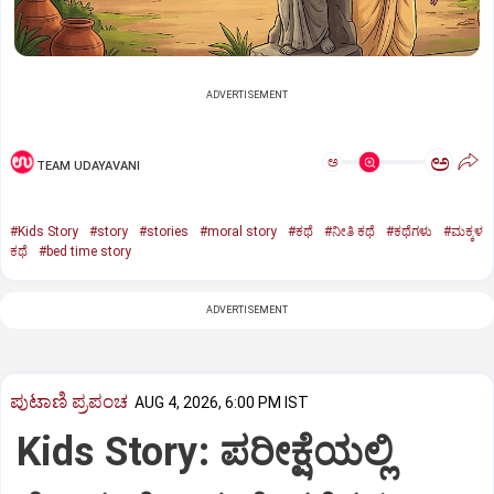
ADVERTISEMENT
ಅ
ಅ
TEAM UDAYAVANI
#Kids Story
#story
#stories
#moral story
#ಕಥೆ
#ನೀತಿ ಕಥೆ
#ಕಥೆಗಳು
#ಮಕ್ಕಳ
ಕಥೆ
#bed time story
ADVERTISEMENT
ಪುಟಾಣಿ ಪ್ರಪಂಚ
AUG 4, 2026, 6:00 PM IST
Kids Story: ಪರೀಕ್ಷೆಯಲ್ಲಿ