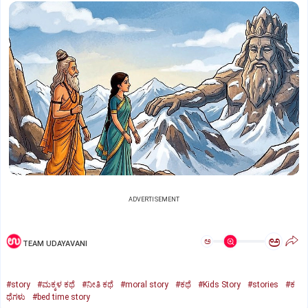
ADVERTISEMENT
ಅ
ಅ
TEAM UDAYAVANI
#story
#ಮಕ್ಕಳ ಕಥೆ
#ನೀತಿ ಕಥೆ
#moral story
#ಕಥೆ
#Kids Story
#stories
#ಕ
ಥೆಗಳು
#bed time story