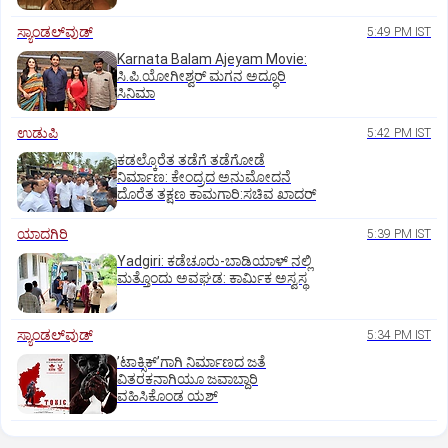
ಸ್ಯಾಂಡಲ್‌ವುಡ್‌
5:49 PM IST
Karnata Balam Ajeyam Movie:
ಸಿ.ಪಿ.ಯೋಗೀಶ್ವರ್‌ ಮಗನ ಅದ್ಧೂರಿ
ಸಿನಿಮಾ
ಉಡುಪಿ
5:42 PM IST
ಕಡಲ್ಕೊರೆತ ತಡೆಗೆ ತಡೆಗೋಡೆ
ನಿರ್ಮಾಣ: ಕೇಂದ್ರದ ಅನುಮೋದನೆ
ದೊರೆತ ತಕ್ಷಣ ಕಾಮಗಾರಿ:ಸಚಿವ ಖಾದರ್
ಯಾದಗಿರಿ
5:39 PM IST
Yadgiri: ಕಡೆಚೂರು-ಬಾಡಿಯಾಳ್ ನಲ್ಲಿ
ಮತ್ತೊಂದು ಅವಘಡ: ಕಾರ್ಮಿಕ ಅಸ್ವಸ್ಥ
ಸ್ಯಾಂಡಲ್‌ವುಡ್‌
5:34 PM IST
ʼಟಾಕ್ಸಿಕ್‌ʼಗಾಗಿ ನಿರ್ಮಾಣದ ಜತೆ
ವಿತರಕನಾಗಿಯೂ ಜವಾಬ್ದಾರಿ
ವಹಿಸಿಕೊಂಡ ಯಶ್