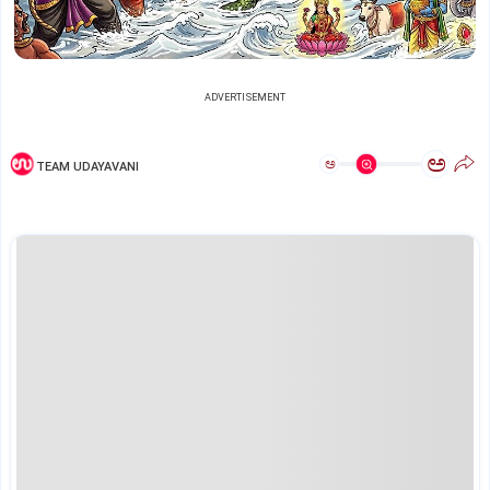
ADVERTISEMENT
ಅ
ಅ
TEAM UDAYAVANI