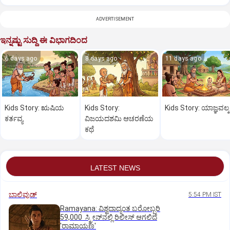
ADVERTISEMENT
ಇನ್ನಷ್ಟು ಸುದ್ದಿ ಈ ವಿಭಾಗದಿಂದ
6 days ago
8 days ago
11 days ago
Kids Story: ಋಷಿಯ
Kids Story:
Kids Story: ಯಾಜ್ಞವಲ್ಕ್
ಕರ್ತವ್ಯ
ವಿಜಯದಶಮಿ ಆಚರಣೆಯ
ಕಥೆ
LATEST NEWS
ಬಾಲಿವುಡ್‌
5:54 PM IST
Ramayana: ವಿಶ್ವದಾದ್ಯಂತ ಬರೋಬ್ಬರಿ
59,000 ಸ್ಕ್ರೀನ್‌ನಲ್ಲಿ ರಿಲೀಸ್‌ ಆಗಲಿದೆ
'ರಾಮಾಯಣ'