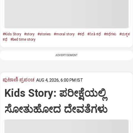
#Kids Story
#story
#stories
#moral story
#ಕಥೆ
#ನೀತಿ ಕಥೆ
#ಕಥೆಗಳು
#ಮಕ್ಕಳ
ಕಥೆ
#bed time story
ADVERTISEMENT
ಪುಟಾಣಿ ಪ್ರಪಂಚ
AUG 4, 2026, 6:00 PM IST
Kids Story: ಪರೀಕ್ಷೆಯಲ್ಲಿ
ಸೋತುಹೋದ ದೇವತೆಗಳು