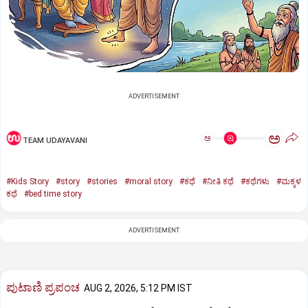
ADVERTISEMENT
ಅ
ಅ
TEAM UDAYAVANI
#Kids Story
#story
#stories
#moral story
#ಕಥೆ
#ನೀತಿ ಕಥೆ
#ಕಥೆಗಳು
#ಮಕ್ಕಳ
ಕಥೆ
#bed time story
ADVERTISEMENT
ಪುಟಾಣಿ ಪ್ರಪಂಚ
AUG 2, 2026, 5:12 PM IST