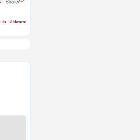
ಅ
Share
ada
#Udayava