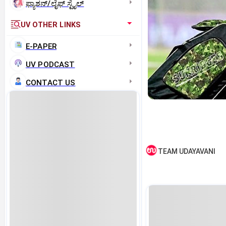
ಫ್ಯಾಶನ್/ಲೈಫ್‌ ಸ್ಟೈಲ್
UV OTHER LINKS
E-PAPER
UV PODCAST
CONTACT US
TEAM UDAYAVANI