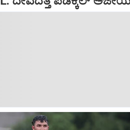
L: ದೇವದತ್ತ ಪಡಿಕ್ಕಲ್‌ ಅಜೇ