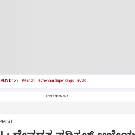
#MS Dhoni
#Ranchi
#Chennai Super Kings
#CSK
ADVERTISEMENT
 PM IST