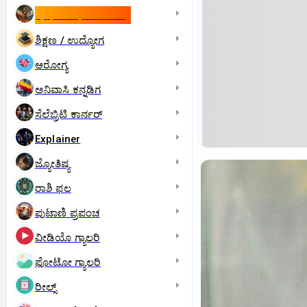
ಇಸ್ರೇಲ್- ಇರಾನ್‌ ಯುದ್ಧ
ಶಿಕ್ಷಣ / ಉದ್ಯೋಗ
ಆರೋಗ್ಯ
ಅನಿವಾಸಿ ಕನ್ನಡಿಗ
ಸೆಲೆಬ್ರಿಟಿ ಕಾರ್ನರ್‌
Explainer
ಜ್ಯೋತಿಷ್ಯ
ರಾಶಿ ಫಲ
ಪುಟಾಣಿ ಪ್ರಪಂಚ
ವೀಡಿಯೊ ಗ್ಯಾಲರಿ
ಫೋಟೋ ಗ್ಯಾಲರಿ
ರೀಲ್ಸ್