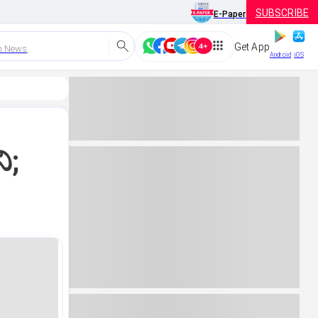
SUBSCRIBE
E-Paper
Get App
h News
Android
iOS
ಿ;