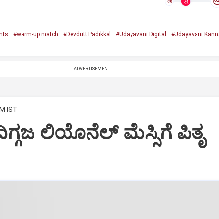
ಅ
ghts
#warm-up match
#Devdutt Padikkal
#Udayavani Digital
#Udayavani Kann
ADVERTISEMENT
PM IST
ಿಗ್ಗಜ ಲಿಯೊನೆಲ್‌ ಮೆಸ್ಸಿಗೆ ಪಿತೃ