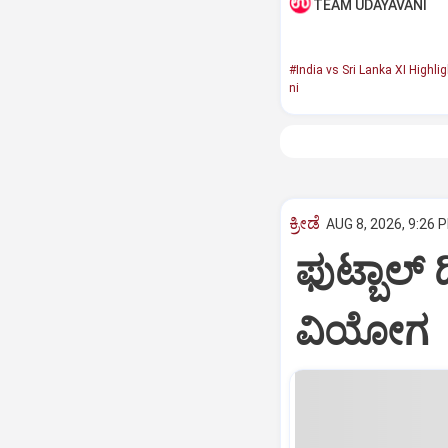
TEAM UDAYAVANI
#India vs Sri Lanka XI Highli
ni
ಕ್ರೀಡೆ
AUG 8, 2026, 9:26 
ಫುಟ್ಬಾಲ್ ದ
ವಿಯೋಗ