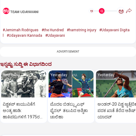
ಅ
ಅ
TEAM UDAYAVANI
#Jemimah Rodrigues
#the Hundred
#hamstring injury
#Udayavani Digita
l
#Udayavani Kannada
#Udayavani
ADVERTISEMENT
ಇನ್ನಷ್ಟು ಸುದ್ದಿ ಈ ವಿಭಾಗದಿಂದ
Yesterday
Yesterday
Yesterday
ವಿಶ್ವಕಪ್‌ ಕಾಯುವಿಕೆಗೆ
ಮೊದಲ ಬಿಡಬ್ಲ್ಯುಎಫ್‌
ಅಂಡರ್‌-20 ವಿಶ್ವ ಆ್ಯತ್ಲೆಟಿಕ್ಸ
ಅಂತ್ಯ ಹಾಡಿ:
ಫೈನಲ್‌ ತಲುಪಿದ ಅಶ್ಮಿತಾ
ಪದಕ ಖಾತೆ ತೆರೆದ ಆಶಿಷ್‌
ಹಾಕಿಪಟುಗಳಿಗೆ 1975ರ
ಚಾಲಿಹಾ
ಯಾದವ್‌
ಹೀರೋಗಳ ಕರೆ