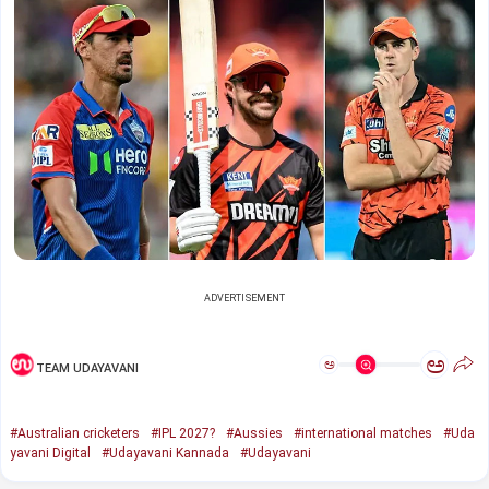
ADVERTISEMENT
ಅ
ಅ
TEAM UDAYAVANI
#Australian cricketers
#IPL 2027?
#Aussies
#international matches
#Uda
yavani Digital
#Udayavani Kannada
#Udayavani