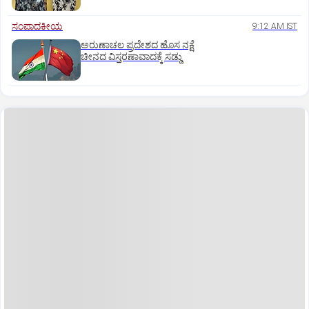
ಸಂಪಾದಕೀಯ
9:12 AM IST
ಅರುಣಾಚಲ ಪ್ರದೇಶದ ಹೊಸ ನಕ್ಷೆ
ಚೀನದ ವಿಸ್ತರಣಾವಾದಕ್ಕೆ ಸಡ್ಡು