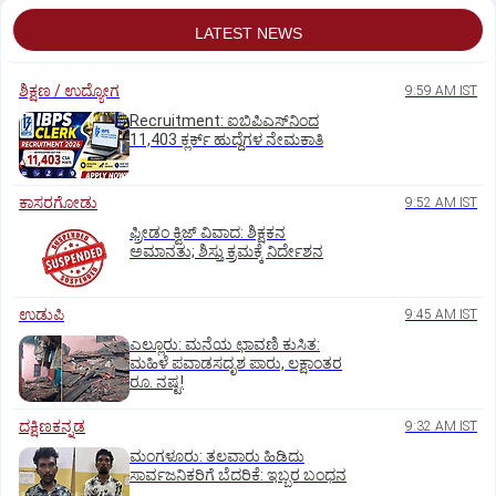
LATEST NEWS
ಶಿಕ್ಷಣ / ಉದ್ಯೋಗ
9:59 AM IST
Recruitment: ಐಬಿಪಿಎಸ್‌ನಿಂದ
11,403 ಕ್ಲರ್ಕ್‌ ಹುದ್ದೆಗಳ ನೇಮಕಾತಿ
ಕಾಸರಗೋಡು
9:52 AM IST
ಫ್ರೀಡಂ ಕ್ವಿಜ್‌ ವಿವಾದ: ಶಿಕ್ಷಕನ
ಅಮಾನತು; ಶಿಸ್ತು ಕ್ರಮಕ್ಕೆ ನಿರ್ದೇಶನ
ಉಡುಪಿ
9:45 AM IST
ಎಲ್ಲೂರು: ಮನೆಯ ಛಾವಣಿ ಕುಸಿತ:
ಮಹಿಳೆ ಪವಾಡಸದೃಶ ಪಾರು, ಲಕ್ಷಾಂತರ
ರೂ. ನಷ್ಟ!
ದಕ್ಷಿಣಕನ್ನಡ
9:32 AM IST
ಮಂಗಳೂರು: ತಲವಾರು ಹಿಡಿದು
ಸಾರ್ವಜನಿಕರಿಗೆ ಬೆದರಿಕೆ: ಇಬ್ಬರ ಬಂಧನ