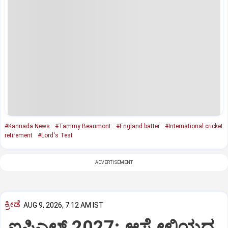
#Kannada News
#Tammy Beaumont
#England batter
#International cricket
retirement
#Lord's Test
ADVERTISEMENT
ಕ್ರೀಡೆ
AUG 9, 2026, 7:12 AM IST
ಐಪಿಎಲ್‌ 2027: ಆಸ್ಟ್ರೇಲಿಯದ