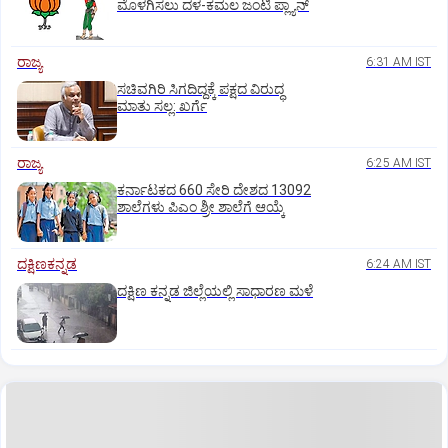
ಮೊಳಗಿಸಲು ದಳ-ಕಮಲ ಜಂಟಿ ಪ್ಲ್ಯಾನ್‌
ರಾಜ್ಯ
6:31 AM IST
ಸಚಿವಗಿರಿ ಸಿಗದಿದ್ದಕ್ಕೆ ಪಕ್ಷದ ವಿರುದ್ಧ
ಮಾತು ಸಲ್ಲ: ಖರ್ಗೆ
ರಾಜ್ಯ
6:25 AM IST
ಕರ್ನಾಟಕದ 660 ಸೇರಿ ದೇಶದ 13092
ಶಾಲೆಗಳು ಪಿಎಂ ಶ್ರೀ ಶಾಲೆಗೆ ಆಯ್ಕೆ
ದಕ್ಷಿಣಕನ್ನಡ
6:24 AM IST
ದಕ್ಷಿಣ ಕನ್ನಡ ಜಿಲ್ಲೆಯಲ್ಲಿ ಸಾಧಾರಣ ಮಳೆ