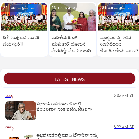
22 hours ago
23 hours ago
23 hours ago
ಡಿಕೆ ಸಂಪುಟದ ಸರಾಸರಿ
ಮಹಿಳೆಯರಿಗಾಗಿ
ಬ್ರಾಹ್ಮಣರನ್ನು ಸಚಿವ
ವಯಸ್ಸು 61!
‘ಋತುತಾರೆ' ಯೋಜನೆ
ಸಂಪುಟದಿಂದ
ದೇಶದಲ್ಲೇ ಮೊದಲು ಜಾರಿ:
ಹೊರಗಿಡಲೇನು ಕಾರಣ?
ಸಚಿವ ಖಾದರ್‌
ಮಹಾಸಭಾ
LATEST NEWS
ರಾಜ್ಯ
6:35 AM IST
ಸಭಾಪತಿ ಬಸವರಾಜ ಹೊರಟ್ಟಿ
ಬೆಂಬಲವಾಗಿ ನಿಂತ ಬಿಜೆಪಿ, ಜೆಡಿಎಸ್
ರಾಜ್ಯ
6:33 AM IST
ಅಧಿವೇಶನದಲ್ಲಿ ಬಿಡದಿ ಟೌನ್‌ಶಿಪ್‌ ಸದ್ದು