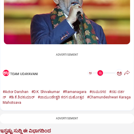
ADVERTISEMENT
ಅ
ಅ
TEAM UDAYAVANI
#Actor Darshan
#D.K. Shivakumar
#Ramanagara
#ರಾಮನಗರ
#ನಟ ದರ್ಶ
ನ್
#ಡಿ.ಕೆ.ಶಿವಕುಮಾರ್
#ಚಾಮುಂಡೇಶ್ವರಿ ಕರಗ ಮಹೋತ್ಸವ
#Chamundeshwari Karaga
Mahotsava
ADVERTISEMENT
ಇನ್ನಷ್ಟು ಸುದ್ದಿ ಈ ವಿಭಾಗದಿಂದ