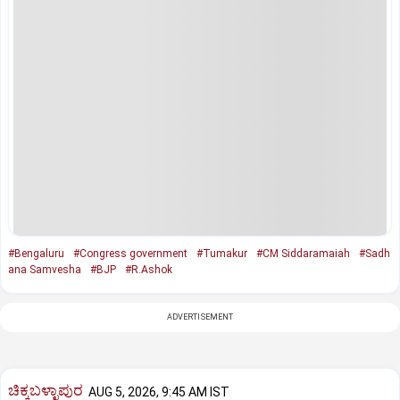
#Bengaluru
#Congress government
#Tumakur
#CM Siddaramaiah
#Sadh
ana Samvesha
#BJP
#R.Ashok
ADVERTISEMENT
ಚಿಕ್ಕಬಳ್ಳಾಪುರ
AUG 5, 2026, 9:45 AM IST