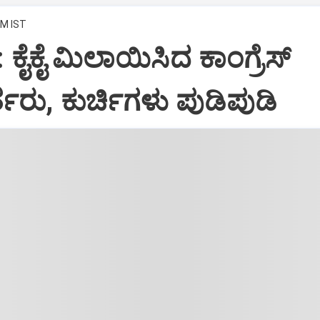
PM IST
: ಕೈಕೈ ಮಿಲಾಯಿಸಿದ ಕಾಂಗ್ರೆಸ್
ತರು, ಕುರ್ಚಿಗಳು ಪುಡಿಪುಡಿ