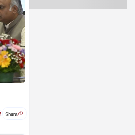
ಅ
Share