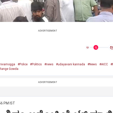
ADVERTISEMENT
ಅ
hivamogga
#Police
#Politics
#news
#udayavani kannada
#News
#AICC
#
Range Gowda
ADVERTISEMENT
:56 PM IST