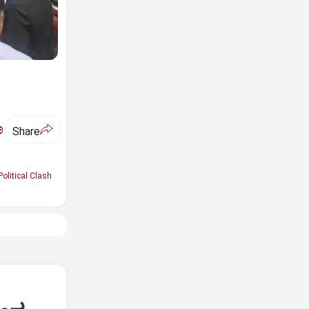
ಅ
Share
Political Clash