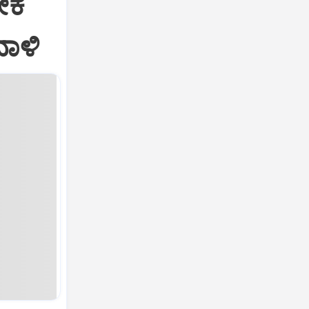
ೀಕ
ದಾಳಿ