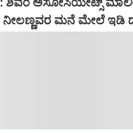
i: ಶಿವಂ ಅಸೋಸಿಯೇಟ್ಸ್ ಮಾಲ
ನೀಲಣ್ಣವರ ಮನೆ ಮೇಲೆ ಇಡಿ‌ 