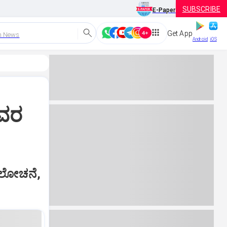
SUBSCRIBE
E-Paper
Get App
h News
Android
iOS
ಿವರ
ಸಮಾಲೋಚನೆ,