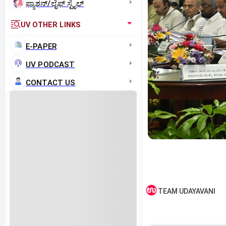
ಫ್ಯಾಶನ್/ಲೈಫ್‌ ಸ್ಟೈಲ್
UV OTHER LINKS
E-PAPER
UV PODCAST
CONTACT US
TEAM UDAYAVANI