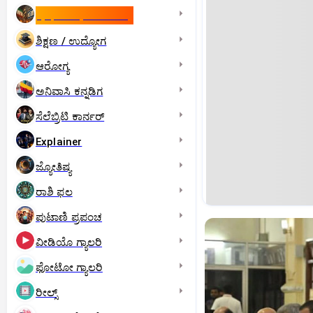
ಇಸ್ರೇಲ್- ಇರಾನ್‌ ಯುದ್ಧ
ಶಿಕ್ಷಣ / ಉದ್ಯೋಗ
ಆರೋಗ್ಯ
ಅನಿವಾಸಿ ಕನ್ನಡಿಗ
ಸೆಲೆಬ್ರಿಟಿ ಕಾರ್ನರ್‌
Explainer
ಜ್ಯೋತಿಷ್ಯ
ರಾಶಿ ಫಲ
ಪುಟಾಣಿ ಪ್ರಪಂಚ
ವೀಡಿಯೊ ಗ್ಯಾಲರಿ
ಫೋಟೋ ಗ್ಯಾಲರಿ
ರೀಲ್ಸ್