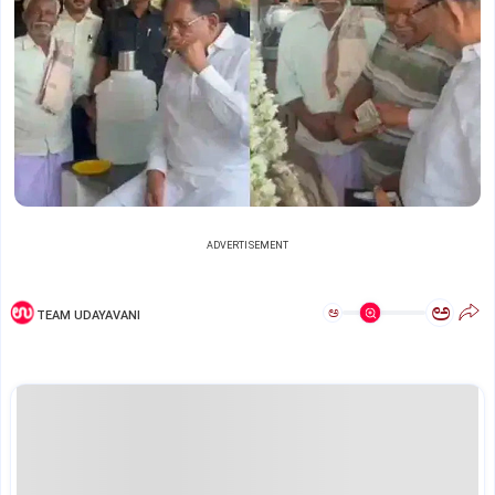
ADVERTISEMENT
ಅ
ಅ
TEAM UDAYAVANI