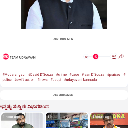
ADVERTISEMENT
ಅ
ಅ
TEAM UDAYAVANI
#Mudarangadi
#David D'Souza
#crime
#case
#Ivan D'Souza
#praises
#
police
#swift action
#news
#udupi
#udayavani kannada
ADVERTISEMENT
ಇನ್ನಷ್ಟು ಸುದ್ದಿ ಈ ವಿಭಾಗದಿಂದ
1 hour ago
1 hour ago
4 hours ago