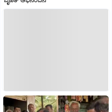
ಬೃಹತ್‌ ಅಭಿನಂದನೆ