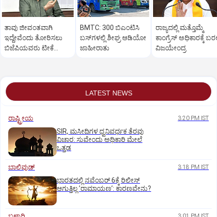
ತಾವು ಜೀವಂತವಾಗಿ
BMTC: 300 ಬಿಎಂಟಿಸಿ
ರಾಜ್ಯದಲ್ಲಿ ಮತ್ತೊಮ್ಮೆ
ಇದ್ದೇವೆಂದು ತೋರಿಸಲು
ಬಸ್‌ಗಳಲ್ಲಿ ಶೀಘ್ರ ಆಡಿಯೋ
ಕಾಂಗ್ರೆಸ್‌ ಅಧಿಕಾರಕ್ಕೆ ಬರಲ
ಬಿಜೆಪಿಯವರು ಟೀಕೆ
ಜಾಹೀರಾತು
ವಿಜಯೇಂದ್ರ
ಮಾಡುತ್ತಾರೆ: ಸಚಿವ ಸವದಿ
LATEST NEWS
ರಾಷ್ಟ್ರೀಯ
3:20 PM IST
SIR, ಮಸೀದಿಗಳ ಧ್ವನಿವರ್ಧಕ ತೆರವು
ವಿಚಾರ: ಸುವೇಂದು ಅಧಿಕಾರಿ ಮೇಲೆ
ಒತ್ತಡ
ಬಾಲಿವುಡ್‌
3:18 PM IST
ಭಾರತದಲ್ಲಿ ನವೆಂಬರ್‌ 6ಕ್ಕೆ ರಿಲೀಸ್‌
ಆಗುತ್ತಿಲ್ಲ ʼರಾಮಾಯಣʼ: ಕಾರಣವೇನು?
ಬಳ್ಳಾರಿ
3:01 PM IST