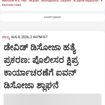
#Minister M.B. Patil
#Ballari
#Annapoorna Tukaram
#Cabinet expansion
#
Kannada news
ADVERTISEMENT
ರಾಜ್ಯ
AUG 8, 2026, 2:44 PM IST
ಡೇವಿಡ್ ಡಿಸೋಜಾ ಹತ್ಯೆ
ಪ್ರಕರಣ: ಪೊಲೀಸರ ಕ್ಷಿಪ್ರ
ಕಾರ್ಯಾಚರಣೆಗೆ ಐವನ್
ಡಿಸೋಜಾ ಶ್ಲಾಘನೆ