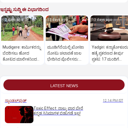
ಇನ್ನಷ್ಟು ಸುದ್ದಿ ಈ ವಿಭಾಗದಿಂದ
12 days ago
13 days ago
13 days ago
Mudigere: ಕಾರ್ಮಿಕರನ್ನು
ಮೂಡಿಗೆರೆಯಲ್ಲಿ ಖೋಟಾ
Yadgiri: ಕನ್ಯಾಕೋಳೂರ
ಬೆದರಿಸಲು ಹೋದ
ನೋಟು ಚಲಾವಣೆ ಜಾಲ
ಹತ್ಯೆ ಪ್ರಕರಣದ ತೀರ್ಪು
ತೋಟದ ಮಾಲೀಕನಿಂದ
ಭೇದಿಸಿದ ಪೊಲೀಸರು:
ಪ್ರಕಟ: 17 ಮಂದಿಗೆ
ಮಿಸ್‌ಫೈರ್; ಮಗುವಿಗೆ
ಇಬ್ಬರ ಬಂಧನ
ಜೀವಾವಧಿ ಶಿಕ್ಷೆ
ಗಂಭೀರ ಗಾಯ!
LATEST NEWS
ಸ್ಯಾಂಡಲ್‌ವುಡ್‌
12:14 PM IST
Toxic Effect: ನಾಲ್ಕು ವಾರ ಬೇರೆ
ಕನ್ನಡ ಸಿನಿಮಾಗಳ ಬಿಡುಗಡೆ ಇಲ್ಲ!