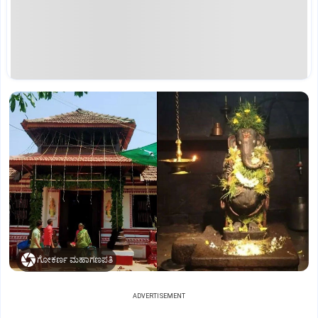
ಗೋಕರ್ಣ ಮಹಾಗಣಪತಿ
ADVERTISEMENT