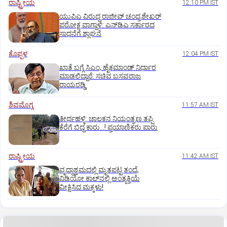
ರಾಷ್ಟ್ರೀಯ
12:10 PM IST
ಯುಪಿಎ ವಿರುದ್ಧ ರಾಜೀವ್ ಚಂದ್ರಶೇಖರ್
ಪರೋಕ್ಷ ವಾಗ್ದಾಳಿ: ಎನ್‌ಡಿಎ ಸರ್ಕಾರದ
ಸಾಧನೆಗೆ ಶ್ಲಾಘನೆ
ಕೊಪ್ಪಳ
12:04 PM IST
ಖಾತೆ ಬಗ್ಗೆ ಸಿಎಂ, ಹೈಕಮಾಂಡ್ ನಿರ್ಧಾರ
ಮಾಡಲಿದ್ದಾರೆ: ಸಚಿವ ಬಸವರಾಜ
ರಾಯರಡ್ಡಿ
ಶಿವಮೊಗ್ಗ
11:57 AM IST
ತೀರ್ಥಹಳ್ಳಿ: ಚಾಲಕನ ನಿಯಂತ್ರಣ ತಪ್ಪಿ
ಕೆರೆಗೆ ಬಿದ್ದ ಕಾರು...! ಪ್ರಯಾಣಿಕರು ಪಾರು
ರಾಷ್ಟ್ರೀಯ
11:42 AM IST
ವೃದ್ಧಾಶ್ರಮದಲ್ಲಿ ಮೃತಪಟ್ಟ ತಂದೆ,
ವಿಡಿಯೋ ಕಾಲ್‌ನಲ್ಲಿ ಅಂತ್ಯಕ್ರಿಯೆ
ವೀಕ್ಷಿಸಿದ ಮಕ್ಕಳು!