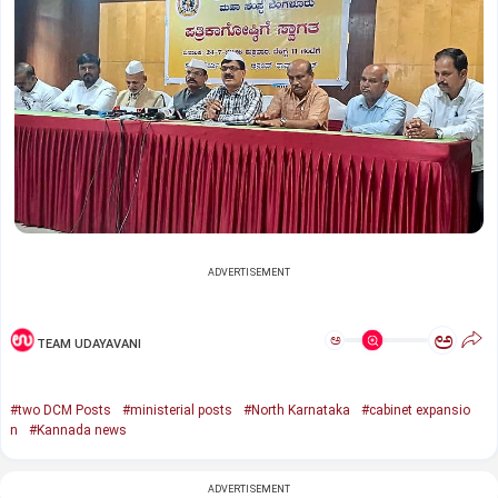
ADVERTISEMENT
ಅ
ಅ
TEAM UDAYAVANI
#two DCM Posts
#ministerial posts
#North Karnataka
#cabinet expansio
n
#Kannada news
ADVERTISEMENT