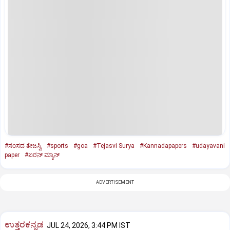
#ಸಂಸದ ತೇಜಸ್ವಿ
#sports
#goa
#Tejasvi Surya
#Kannadapapers
#udayavani
paper
#ಐರನ್​ ಮ್ಯಾನ್
ADVERTISEMENT
ಉತ್ತರಕನ್ನಡ
JUL 24, 2026, 3:44 PM IST