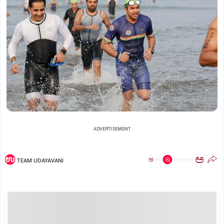
ADVERTISEMENT
ಅ
ಅ
TEAM UDAYAVANI