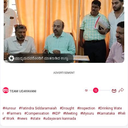
ಮಾಧ್ಯಮದವರೊಂದಿಗೆ ಮಾತನಾಡಿದ ಉಸ್ತುವಾರಿ ಸಚಿವ ಡಾ. ಯತೀಂದ್ರ ಸಿದ್ದರಾಮಯ್ಯ
ADVERTISEMENT
ಅ
ಅ
TEAM UDAYAVANI
#Hunsur
#Yatindra Siddaramaiah
#Drought
#Inspection
#Drinking Wate
r
#Farmers
#Compensation
#KDP
#Meeting
#Mysuru
#Karnataka
#Reli
ef Work
#news
#state
#udayavani kannada