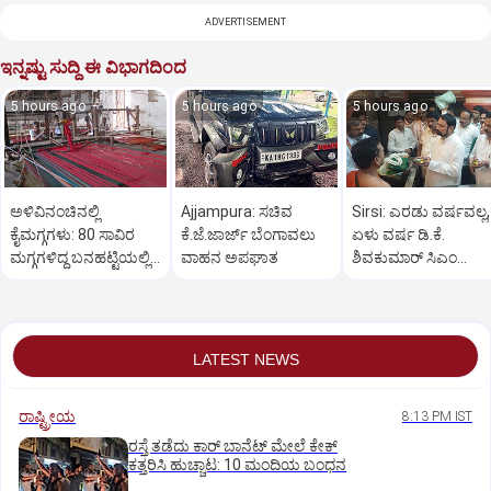
ADVERTISEMENT
ಇನ್ನಷ್ಟು ಸುದ್ದಿ ಈ ವಿಭಾಗದಿಂದ
5 hours ago
5 hours ago
5 hours ago
ಅಳಿವಿನಂಚಿನಲ್ಲಿ
Ajjampura: ಸಚಿವ
Sirsi: ಎರಡು ವರ್ಷವಲ್ಲ,
ಕೈಮಗ್ಗಗಳು: 80 ಸಾವಿರ
ಕೆ.ಜೆ.ಜಾರ್ಜ್ ಬೆಂಗಾವಲು
ಏಳು ವರ್ಷ ಡಿ.ಕೆ.
ಮಗ್ಗಗಳಿದ್ದ ಬನಹಟ್ಟಿಯಲ್ಲಿ
ವಾಹನ ಅಪಘಾತ
ಶಿವಕುಮಾರ್ ಸಿಎಂ
ಉಳಿದಿರುವುದು ಕೇವಲ 18!
ಆಗಬೇಕು: ಲಕ್ಷ್ಮಣ ಸವದಿ
LATEST NEWS
ರಾಷ್ಟ್ರೀಯ
8:13 PM IST
ರಸ್ತೆ ತಡೆದು ಕಾರ್ ಬಾನೆಟ್ ಮೇಲೆ ಕೇಕ್
ಕತ್ತರಿಸಿ ಹುಚ್ಚಾಟ: 10 ಮಂದಿಯ ಬಂಧನ