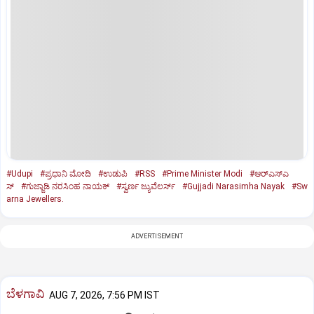
#Udupi
#ಪ್ರಧಾನಿ ಮೋದಿ
#ಉಡುಪಿ
#RSS
#Prime Minister Modi
#ಆರ್‌ಎಸ್‌ಎ
ಸ್
#ಗುಜ್ಜಾಡಿ ನರಸಿಂಹ ನಾಯಕ್
#ಸ್ವರ್ಣ ಜ್ಯುವೆಲರ್ಸ್
#Gujjadi Narasimha Nayak
#Sw
arna Jewellers.
ADVERTISEMENT
ಬೆಳಗಾವಿ
AUG 7, 2026, 7:56 PM IST