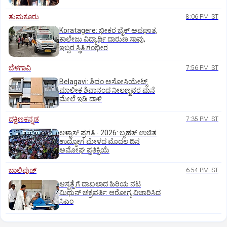
ತುಮಕೂರು
8:06 PM IST
Koratagere: ಭೀಕರ ಬೈಕ್ ಅಪಘಾತ,
ಕಾಲೇಜು ವಿದ್ಯಾರ್ಥಿ ದಾರುಣ ಸಾವು,
ಇಬ್ಬರ ಸ್ಥಿತಿ ಗಂಭೀರ
ಬೆಳಗಾವಿ
7:56 PM IST
Belagavi: ಶಿವಂ ಅಸೋಸಿಯೇಟ್ಸ್
ಮಾಲೀಕ ಶಿವಾನಂದ ನೀಲಣ್ಣವರ ಮನೆ
ಮೇಲೆ ಇಡಿ‌ ದಾಳಿ
ದಕ್ಷಿಣಕನ್ನಡ
7:35 PM IST
ಆಳ್ವಾಸ್‌ ಪ್ರಗತಿ - 2026: ಬೃಹತ್ ಉಚಿತ
ಉದ್ಯೋಗ ಮೇಳದ ಮೊದಲ ದಿನ
ಅಮೋಘ ಪ್ರತಿಕ್ರಿಯೆ
ಬಾಲಿವುಡ್‌
6:54 PM IST
ಆಸ್ಪತ್ರೆಗೆ ದಾಖಲಾದ ಹಿರಿಯ ನಟ
ಮಿಥುನ್ ಚಕ್ರವರ್ತಿ: ಆರೋಗ್ಯ ವಿಚಾರಿಸಿದ
ಸಿಎಂ