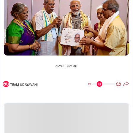
ADVERTISEMENT
ಅ
ಅ
TEAM UDAYAVANI