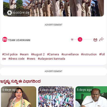
ಸಾಂದರ್ಭಿಕ ಚಿತ್ರ
ADVERTISEMENT
ಅ
ಅ
TEAM UDAYAVANI
#Civil police
#exam
#August 2
#Camera
#surveillance
#instruction
#foll
ow
#dress code
#news
#udayavani kannada
ADVERTISEMENT
ಇನ್ನಷ್ಟು ಸುದ್ದಿ ಈ ವಿಭಾಗದಿಂದ
5 days ago
5 days ago
5 days ago