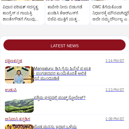
ವಿಧಾನ ಪರಿಷತ್‌ ಸದಸ್ಯತ್ವ:
ಕಾವೇರಿ ನೀರು ಬಿಡುಗಡೆ
CWC ತೆಗೆದುಕೊಂಡ
ಕಾಂಗ್ರೆಸ್‌ ನ ಗಾಯತ್ರಿ
ಖಂಡಿಸಿ ಕೆಆರ್‌ಎಸ್‌ಗೆ
ನಿರ್ಧಾರಕ್ಕೆ ಮೌನವಾಗಿದ್ದರೆ
ಶಾಂತೇಗೌಡಗೆ ಗೆಲುವು,
ಬಿಜೆಪಿ ಮುತ್ತಿಗೆ ಯತ್ನ:
ಅದೇ ನಮ್ಮ ದೌರ್ಬಲ್ಯ: ಎಚ
ಹೈಕೋರ್ಟ್‌ ತೀರ್ಪು
ಬಿಎಸ್ ವೈ ನೇತೃತ್ವ
ಡಿ ಕುಮಾರಸ್ವಾಮಿ
LATEST NEWS
ದಕ್ಷಿಣಕನ್ನಡ
2:24 PM IST
Mangaluru: ಡಿಸಿ ಗೈರು ಹಿನ್ನೆಲೆ ಪ.ಜಾತಿ
- ಪಂಗಡದವರ ಕುಂದುಕೊರತೆ ಆಲಿಕೆ
ಸಭೆ ಮುಂದೂಡಿಕೆ
ಉಡುಪಿ
2:23 PM IST
ಪಶ್ಚಿಮ ಘಟ್ಟದಲ್ಲಿ ಪಂಪ್ಡ್ ಸ್ಟೋರೇಜ್‌?
ಅನಿವಾಸಿ ಕನ್ನಡಿಗ
2:09 PM IST
ದೊಡ್ಡ ಮನಸ್ಸು ಇದ್ದಾಗ ಒಳ್ಳೆಯ