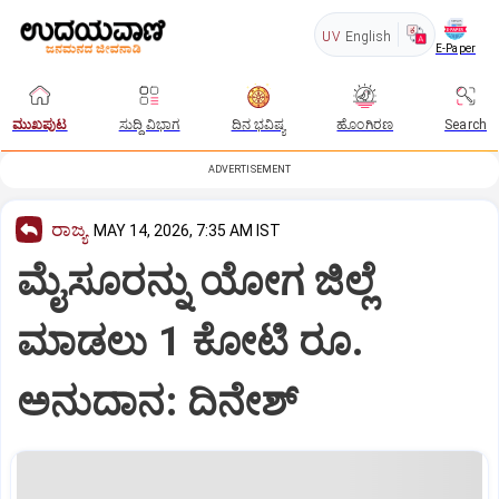
UV
English
E-Paper
ಮುಖಪುಟ
ಸುದ್ದಿ ವಿಭಾಗ
ದಿನ ಭವಿಷ್ಯ
ಹೊಂಗಿರಣ
Search
ADVERTISEMENT
ರಾಜ್ಯ
MAY 14, 2026, 7:35 AM IST
ಮೈಸೂರನ್ನು ಯೋಗ ಜಿಲ್ಲೆ
ಮಾಡಲು 1 ಕೋಟಿ ರೂ.
ಅನುದಾನ: ದಿನೇಶ್‌