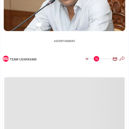
ADVERTISEMENT
ಅ
ಅ
TEAM UDAYAVANI