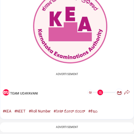
ADVERTISEMENT
ಅ
ಅ
TEAM UDAYAVANI
#KEA
#NEET
#Roll Number
#ನೀಟ್ ರೋಲ್ ನಂಬರ್
#ಕೆಇಎ
ADVERTISEMENT