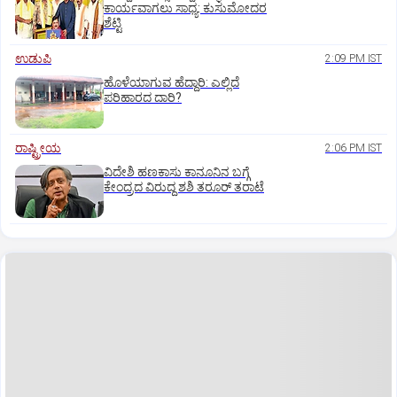
ಕಾರ್ಯವಾಗಲು ಸಾಧ್ಯ: ಕುಸುಮೋದರ
ಶೆಟ್ಟಿ
ಉಡುಪಿ
2:09 PM IST
ಹೊಳೆಯಾಗುವ ಹೆದ್ದಾರಿ: ಎಲ್ಲಿದೆ
ಪರಿಹಾರದ ದಾರಿ?
ರಾಷ್ಟ್ರೀಯ
2:06 PM IST
ವಿದೇಶಿ ಹಣಕಾಸು ಕಾನೂನಿನ ಬಗ್ಗೆ
ಕೇಂದ್ರದ ವಿರುದ್ದ ಶಶಿ ತರೂರ್ ತರಾಟೆ