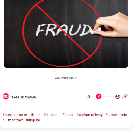
ADVERTISEMENT
ಅ
ಅ
TEAM UDAYAVANI
#subcontractor
#fraud
#cheating
#udupi
#konkan railway
#police statio
n
#contract
#dispute