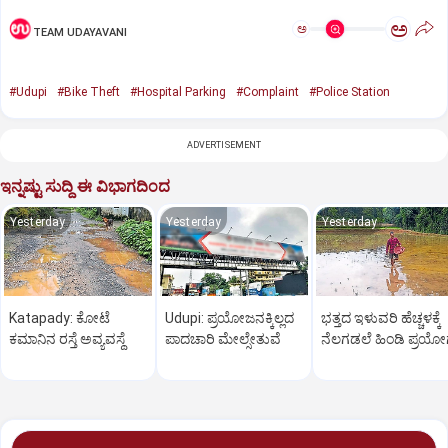
ಅ
ಅ
TEAM UDAYAVANI
#Udupi
#Bike Theft
#Hospital Parking
#Complaint
#Police Station
ADVERTISEMENT
ಇನ್ನಷ್ಟು ಸುದ್ದಿ ಈ ವಿಭಾಗದಿಂದ
Yesterday
Yesterday
Yesterday
Katapady: ಕೋಟೆ
Udupi: ಪ್ರಯೋಜನಕ್ಕಿಲ್ಲದ
ಭತ್ತದ ಇಳುವರಿ ಹೆಚ್ಚಳಕ್ಕೆ
ಕಮಾನಿನ ರಸ್ತೆ ಅವ್ಯವಸ್ಥೆ
ಪಾದಚಾರಿ ಮೇಲ್ಸೇತುವೆ
ನೆಲಗಡಲೆ ಹಿಂಡಿ ಪ್ರಯೋ