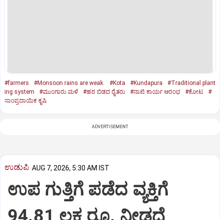
#farmers
#Monsoon rains are weak.
#Kota
#Kundapura
#Traditional plant
ing system
#ಮುಂಗಾರು ಮಳೆ
#ಹಠ ಬಿಡದ ರೈತರು
#ನಾಟಿ ಕಾರ್ಯ ಆರಂಭ
#ಕೋಟ
#
ಸಾಂಪ್ರದಾಯಿಕ ಕೃಷಿ
ADVERTISEMENT
ಉಡುಪಿ
AUG 7, 2026, 5:30 AM IST
ಉಪ ಗುತ್ತಿಗೆ ಪಡೆದ ವ್ಯಕ್ತಿಗೆ
94.81 ಲಕ್ಷ ರೂ. ನೀಡದೆ