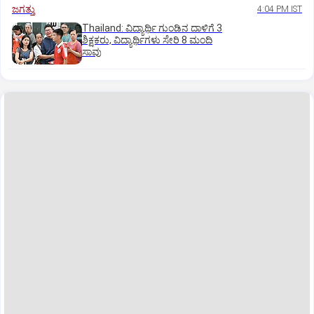
ಜಗತ್ತು
4:04 PM IST
Thailand: ವಿದ್ಯಾರ್ಥಿ ಗುಂಡಿನ ದಾಳಿಗೆ 3
ಶಿಕ್ಷಕರು, ವಿದ್ಯಾರ್ಥಿಗಳು ಸೇರಿ 8 ಮಂದಿ
ಸಾವು