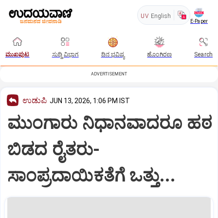
UV
English
E-Paper
ಮುಖಪುಟ
ಸುದ್ದಿ ವಿಭಾಗ
ದಿನ ಭವಿಷ್ಯ
ಹೊಂಗಿರಣ
Search
ADVERTISEMENT
ಉಡುಪಿ
JUN 13, 2026, 1:06 PM IST
ಮುಂಗಾರು ನಿಧಾನವಾದರೂ ಹಠ
ಬಿಡದ ರೈತರು-
ಸಾಂಪ್ರದಾಯಿಕತೆಗೆ ಒತ್ತು...