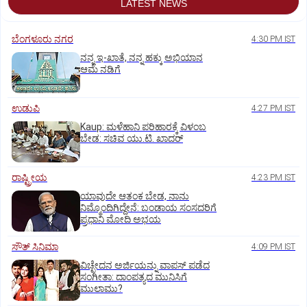
LATEST NEWS
ಬೆಂಗಳೂರು ನಗರ
4:30 PM IST
ನನ್ನ ಇ-ಖಾತೆ, ನನ್ನ ಹಕ್ಕು ಅಭಿಯಾನ
ಆಮೆ ನಡಿಗೆ
ಉಡುಪಿ
4:27 PM IST
Kaup: ಮಳೆಹಾನಿ ಪರಿಹಾರಕ್ಕೆ ವಿಳಂಬ
ಬೇಡ: ಸಚಿವ ಯು.ಟಿ. ಖಾದರ್
ರಾಷ್ಟ್ರೀಯ
4:23 PM IST
ಯಾವುದೇ ಆತಂಕ ಬೇಡ, ನಾನು
ನಿಮ್ಮೊಂದಿಗಿದ್ದೇನೆ: ಬಂಡಾಯ ಸಂಸದರಿಗೆ
ಪ್ರಧಾನಿ ಮೋದಿ ಅಭಯ
ಸೌತ್‌ ಸಿನಿಮಾ
4:09 PM IST
ವಿಚ್ಛೇದನ ಅರ್ಜಿಯನ್ನು ವಾಪಸ್‌ ಪಡೆದ
ಸಂಗೀತಾ: ದಾಂಪತ್ಯದ ಮುನಿಸಿಗೆ
ಮುಲಾಮು?