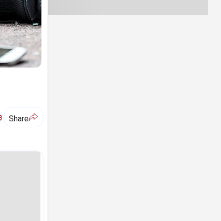
ಅ
Share