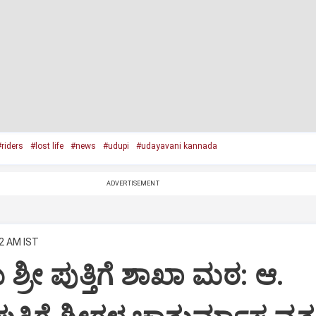
riders
#lost life
#news
#udupi
#udayavani kannada
ADVERTISEMENT
02 AM IST
್ರೀ ಪುತ್ತಿಗೆ ಶಾಖಾ ಮಠ: ಆ.