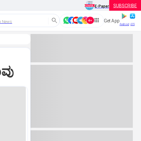
SUBSCRIBE
E-Paper
Get App
h News
Android
iOS
ಾವು