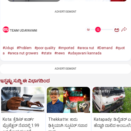
ADVERTISEMENT
ಅ
ಅ
TEAM UDAYAVANI
#Udupi
#Problem
#poor quality
#imported
#areca nut
#Demand
#quot
a
#areca nut growers
#state
#news
#udayavani kannada
ADVERTISEMENT
ಇನ್ನಷ್ಟು ಸುದ್ದಿ ಈ ವಿಭಾಗದಿಂದ
Yesterday
Yesterday
Yesterday
Kota: ಕ್ರೆಡಿಟ್‌ ಕಾರ್ಡ್‌
Thekkatte: ಕಾರು
Katapady: ಡಿವೈಡರ್ ಏ
ಪ್ರೊಟೆಕ್ಷನ್‌ ನೆಪದಲ್ಲಿ 1.99
ಢಿಕ್ಕಿಯಾಗಿ ಸ್ಕೂಟರ್‌ ಸವಾರ
ಹೆದ್ದಾರಿ ದಾಟಿದ ಅಂಬುಲೆನ್