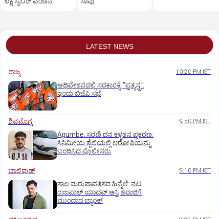
ಲಕ್ಷ ಸೈಬರ್‌ ವಂಚನೆ
ಸಾವು
LATEST NEWS
ರಾಜ್ಯ
10:20 PM IST
ಅಧಿವೇಶನದಲ್ಲಿ ಸರಕಾರಕ್ಕೆ "ಪ್ರತ್ಯಸ್ತ್ರ':
ಇಂದು ಬಿಜೆಪಿ ಸಭೆ
ಶಿವಮೊಗ್ಗ
9:50 PM IST
Agumbe: ಸರಣಿ ದನ ಕಳ್ಳತನ ಪ್ರಕರಣ:
ಸಿನಿಮೀಯ ಶೈಲಿಯಲ್ಲಿ ಆರೋಪಿಯನ್ನು
ಬಂಧಿಸಿದ ಪೊಲೀಸರು
ಬಾಲಿವುಡ್‌
9:10 PM IST
ಸಾಲ ಮರುಪಾವತಿಸದ ಹಿನ್ನೆಲೆ: ನಟ
ರಾಜಪಾಲ್ ಯಾದವ್‌ ಆಸ್ತಿ ಹರಾಜಿಗೆ
ಮುಂದಾದ ಬ್ಯಾಂಕ್