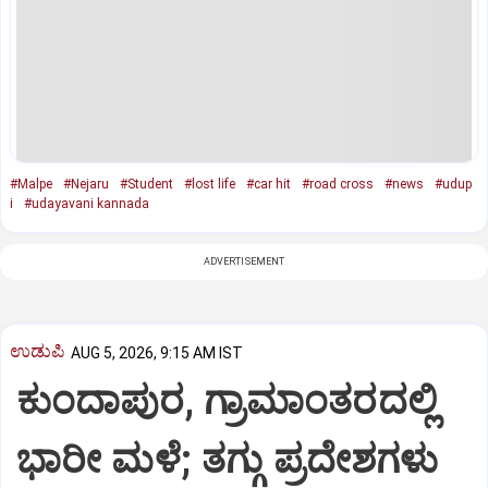
#Malpe
#Nejaru
#Student
#lost life
#car hit
#road cross
#news
#udup
i
#udayavani kannada
ADVERTISEMENT
ಉಡುಪಿ
AUG 5, 2026, 9:15 AM IST
ಕುಂದಾಪುರ, ಗ್ರಾಮಾಂತರದಲ್ಲಿ
ಭಾರೀ ಮಳೆ; ತಗ್ಗು ಪ್ರದೇಶಗಳು