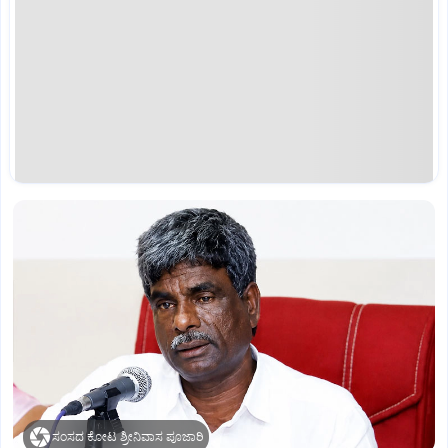
ಸಂಸದ ಕೋಟ ಶ್ರೀನಿವಾಸ ಪೂಜಾರಿ