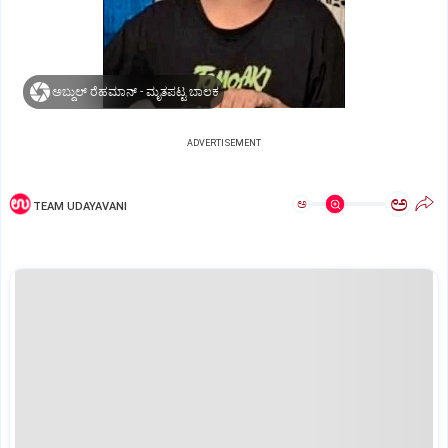
ಅಬ್ದುಲ್‌ ರೆಹಮಾನ್‌ - ಮೃತಪಟ್ಟ ಬಾಲಕ
ADVERTISEMENT
ಅ
ಅ
TEAM UDAYAVANI