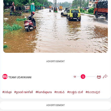
ADVERTISEMENT
ಅ
ಅ
TEAM UDAYAVANI
#Udupi
#good rainfall
#Kundapura
#ಉಡುಪಿ
#ಉತ್ತಮ ಮಳೆ
#ಕುಂದಾಪುರ
ADVERTISEMENT