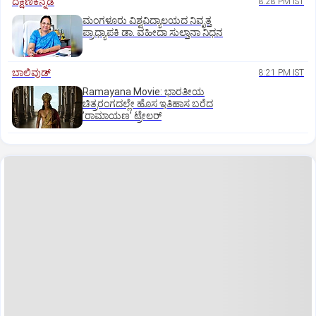
ದಕ್ಷಿಣಕನ್ನಡ
8:28 PM IST
ಮಂಗಳೂರು ವಿಶ್ವವಿದ್ಯಾಲಯದ ನಿವೃತ್ತ
ಪ್ರಾಧ್ಯಾಪಕಿ ಡಾ. ವಹೀದಾ ಸುಲ್ತಾನಾ ನಿಧನ
ಬಾಲಿವುಡ್‌
8:21 PM IST
Ramayana Movie: ಭಾರತೀಯ
ಚಿತ್ರರಂಗದಲ್ಲೇ ಹೊಸ ಇತಿಹಾಸ ಬರೆದ
ʼರಾಮಾಯಣʼ ಟ್ರೇಲರ್