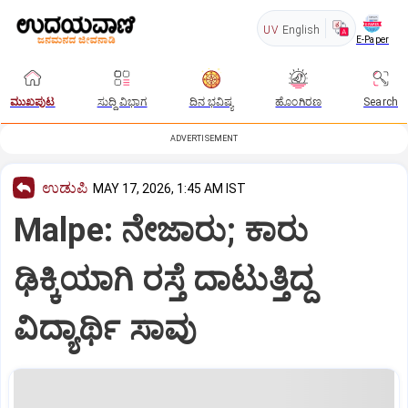
UV
English
E-Paper
ಮುಖಪುಟ
ಸುದ್ದಿ ವಿಭಾಗ
ದಿನ ಭವಿಷ್ಯ
ಹೊಂಗಿರಣ
Search
ADVERTISEMENT
ಉಡುಪಿ
MAY 17, 2026, 1:45 AM IST
Malpe: ನೇಜಾರು; ಕಾರು
ಢಿಕ್ಕಿಯಾಗಿ ರಸ್ತೆ ದಾಟುತ್ತಿದ್ದ
ವಿದ್ಯಾರ್ಥಿ ಸಾವು