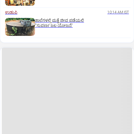
ಉಡುಪಿ
10:14 AM IST
ಶಾಲೆಗಳಲ್ಲಿ ಮತ್ತೆ ಜೀವ ಪಡೆಯಲಿ
"ಸುವರ್ಣ ಜಲ ಯೋಜನೆ'