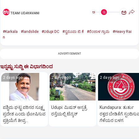
ಅ
ಅ
TEAM UDAYAVANI
#Karkala
#landslide
#Udupi DC
#ಸ್ವರೂಪಾ ಟಿ.ಕೆ
#ರೆಂಜಾಳ ಗ್ರಾಮ
#Heavy Rai
n
ADVERTISEMENT
ಇನ್ನಷ್ಟು ಸುದ್ದಿ ಈ ವಿಭಾಗದಿಂದ
2 days ago
2 days ago
2 days ago
ಪಶ್ಚಿಮ ಘಟ್ಟ ಪರಿಸರ ಸೂಕ್ಷ್ಮ
Udupi: ಮಿಷನ್‌ ಆಸ್ಪತ್ರೆ
Kundapura: ತುರ್ತು
ಪ್ರದೇಶ ಎಂದು ಘೋಷಿಸುವ
ರಸ್ತೆಯಲ್ಲಿ ಟೆನ್ಶನ್‌
ರಕ್ತದ ಬೇಡಿಕೆಗೆ ಸ್ಪಂದಿಸು
ಪ್ರಕ್ರಿಯೆಗೆ ತೀವ್ರ
ಗೆಳೆಯರ ಬಳಗ
ವಿರೋಧ:ಮುನಿಯಾಲು