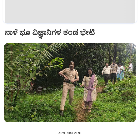
ನಾಳೆ ಭೂ ವಿಜ್ಞಾನಿಗಳ ತಂಡ ಭೇಟಿ
ADVERTISEMENT