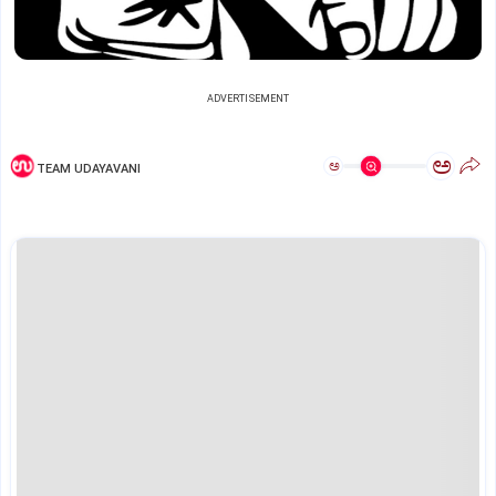
ADVERTISEMENT
ಅ
ಅ
TEAM UDAYAVANI