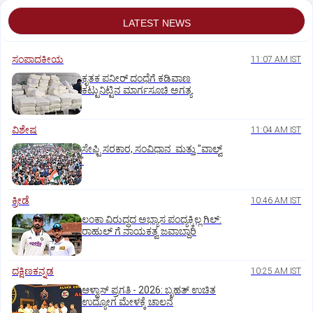
LATEST NEWS
ಸಂಪಾದಕೀಯ
11:07 AM IST
ಕೃತಕ ಪನೀರ್‌ ದಂಧೆಗೆ ಕಡಿವಾಣ
ಕಟ್ಟುನಿಟ್ಟಿನ ಮಾರ್ಗಸೂಚಿ ಅಗತ್ಯ
ವಿಶೇಷ
11:04 AM IST
ಸೇಫ್ಟಿ ಸರಕಾರ, ಸಂವಿಧಾನ ಮತ್ತು "ವಾಲ್ವ್
'
ಕ್ರೀಡೆ
10:46 AM IST
ಲಂಕಾ ವಿರುದ್ಧದ ಅಭ್ಯಾಸ ಪಂದ್ಯಕ್ಕಿಲ್ಲ ಗಿಲ್:‌
ರಾಹುಲ್‌ ಗೆ ನಾಯಕತ್ವ ಜವಾಬ್ದಾರಿ
ದಕ್ಷಿಣಕನ್ನಡ
10:25 AM IST
ಆಳ್ವಾಸ್‌ ಪ್ರಗತಿ - 2026: ಬೃಹತ್ ಉಚಿತ
ಉದ್ಯೋಗ ಮೇಳಕ್ಕೆ ಚಾಲನೆ