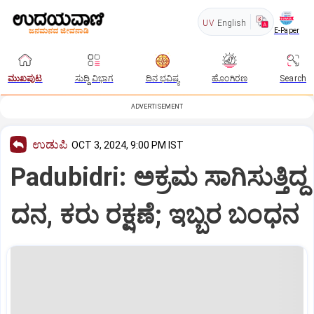
UV
English
E-Paper
ಮುಖಪುಟ
ಸುದ್ದಿ ವಿಭಾಗ
ದಿನ ಭವಿಷ್ಯ
ಹೊಂಗಿರಣ
Search
ADVERTISEMENT
ಉಡುಪಿ
OCT 3, 2024, 9:00 PM IST
Padubidri: ಅಕ್ರಮ ಸಾಗಿಸುತ್ತಿದ್ದ
ದನ, ಕರು ರಕ್ಷಣೆ; ಇಬ್ಬರ ಬಂಧನ