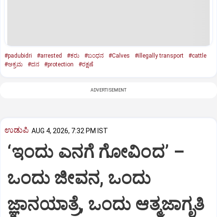
#padubidri
#arrested
#ಕರು
#ಬಂಧನ
#Calves
#illegally transport
#cattle
#ಅಕ್ರಮ
#ದನ
#protection
#ರಕ್ಷಣೆ
ADVERTISEMENT
ಉಡುಪಿ
AUG 4, 2026, 7:32 PM IST
‘ಇಂದು ಎನಗೆ ಗೋವಿಂದ’ –
ಒಂದು ಜೀವನ, ಒಂದು
ಜ್ಞಾನಯಾತ್ರೆ, ಒಂದು ಆತ್ಮಜಾಗೃತಿ