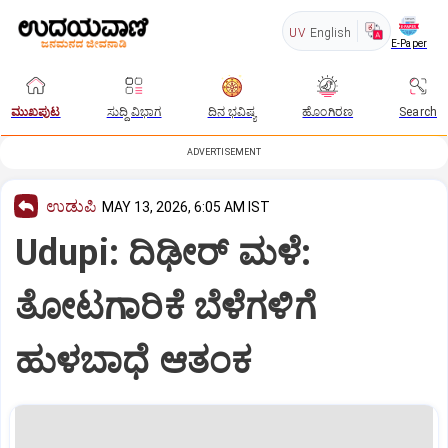
UV
English
E-Paper
ಮುಖಪುಟ
ಸುದ್ದಿ ವಿಭಾಗ
ದಿನ ಭವಿಷ್ಯ
ಹೊಂಗಿರಣ
Search
ADVERTISEMENT
ಉಡುಪಿ
MAY 13, 2026, 6:05 AM IST
Udupi: ದಿಢೀರ್‌ ಮಳೆ:
ತೋಟಗಾರಿಕೆ ಬೆಳೆಗಳಿಗೆ
ಹುಳಬಾಧೆ ಆತಂಕ