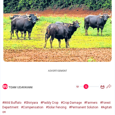
ADVERTISEMENT
ಅ
ಅ
TEAM UDAYAVANI
#Wild Buffalo
#Shiriyara
#Paddy Crop
#Crop Damage
#Farmers
#Forest
Department
#Compensation
#Solar Fencing
#Permanent Solution
#Agitati
on