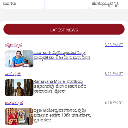
ಮರಗಳು
ಹೊತ್ತೂಯ್ಯುವ ಸ್ಥಿತಿ
LATEST NEWS
ದಕ್ಷಿಣಕನ್ನಡ
8:28 PM IST
ಮಂಗಳೂರು ವಿಶ್ವವಿದ್ಯಾಲಯದ ನಿವೃತ್ತ
ಪ್ರಾಧ್ಯಾಪಕಿ ಡಾ. ವಹೀದಾ ಸುಲ್ತಾನಾ ನಿಧನ
ಬಾಲಿವುಡ್‌
8:21 PM IST
Ramayana Movie: ಭಾರತೀಯ
ಚಿತ್ರರಂಗದಲ್ಲೇ ಹೊಸ ಇತಿಹಾಸ ಬರೆದ
ʼರಾಮಾಯಣʼ ಟ್ರೇಲರ್
ಉತ್ತರಕನ್ನಡ
8:16 PM IST
ದಕ್ಷಿಣ ಅಯೋಧ್ಯ ಪರ್ತಗಾಳಿಯಲ್ಲಿ ಶ್ರೀ
ವಿದ್ಯಾಧೀಶ ತೀರ್ಥರ 10ನೇ ಚಾತುರ್ಮಾಸ್ಯ
ವ್ರತ ಆರಂಭ