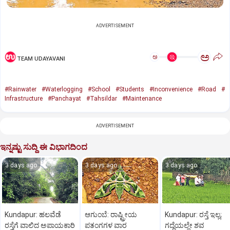
ADVERTISEMENT
ಅ
ಅ
TEAM UDAYAVANI
#Rainwater
#Waterlogging
#School
#Students
#Inconvenience
#Road
#
Infrastructure
#Panchayat
#Tahsildar
#Maintenance
ADVERTISEMENT
ಇನ್ನಷ್ಟು ಸುದ್ದಿ ಈ ವಿಭಾಗದಿಂದ
3 days ago
3 days ago
3 days ago
Kundapur: ಹಲವೆಡೆ
ಆಗುಂಬೆ: ರಾಷ್ಟ್ರೀಯ
Kundapur: ರಸ್ತೆ ಇಲ್ಲ;
ರಸ್ತೆಗೆ ವಾಲಿದ ಅಪಾಯಕಾರಿ
ಪತಂಗಗಳ ವಾರ
ಗದ್ದೆಯಲ್ಲೇ ಶವ