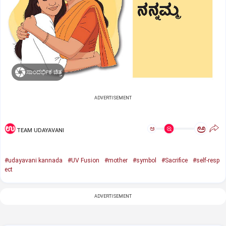
ಸಾಂದರ್ಭಿಕ ಚಿತ್ರ
ADVERTISEMENT
ಅ
ಅ
TEAM UDAYAVANI
#udayavani kannada
#UV Fusion
#mother
#symbol
#Sacrifice
#self-resp
ect
ADVERTISEMENT