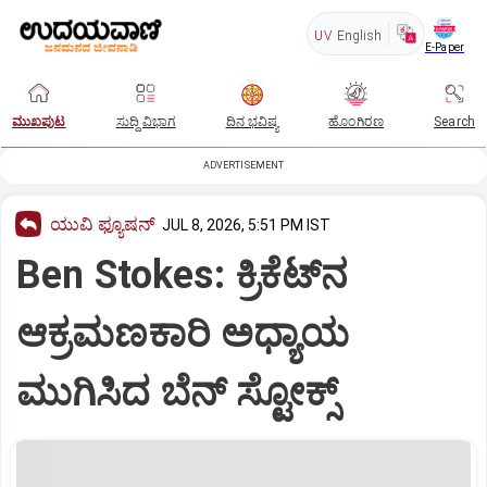
UV
English
E-Paper
ಮುಖಪುಟ
ಸುದ್ದಿ ವಿಭಾಗ
ದಿನ ಭವಿಷ್ಯ
ಹೊಂಗಿರಣ
Search
ADVERTISEMENT
ಯುವಿ ಫ್ಯೂಷನ್
JUL 8, 2026, 5:51 PM IST
Ben Stokes: ಕ್ರಿಕೆಟ್‌ನ
ಆಕ್ರಮಣಕಾರಿ ಅಧ್ಯಾಯ
ಮುಗಿಸಿದ ಬೆನ್‌ ಸ್ಟೋಕ್ಸ್‌