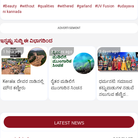
#Beauty
#without
#qualities
#withered
#garland
#UV Fusion
#udayava
ni kannada
ADVERTISEMENT
ಇನ್ನಷ್ಟು ಸುದ್ದಿ ಈ ವಿಭಾಗದಿಂದ
1 hour ago
3 hours ago
3 days ago
Kerala: ದೇವರ ನಾಡಿನಲ್ಲಿ
ರೈತರ ಮಡಿಲಿಗೆ
ಧರ್ಮನಟಿ: ಸಮಾಜದ
ಮೌನ ಕಣ್ಣೀರು
ಮುಂಗಾರಿನ ಸಿಂಚನ
ಕಟ್ಟುಪಾಡುಗಳ ನಡುವೆ
ನಲುಗುವ ಹೆಣ್ಣಿನ
ತೊಳಲಾಟ
LATEST NEWS