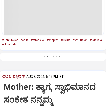
#Ben Stokes
#ends
#offensive
#chapter
#cricket
#UV Fusion
#udayava
ni kannada
ADVERTISEMENT
ಯುವಿ ಫ್ಯೂಷನ್
AUG 8, 2026, 6:45 PM IST
Mother: ತ್ಯಾಗ, ಸ್ವಾಭಿಮಾನದ
ಸಂಕೇತ ನನ್ನಮ್ಮ