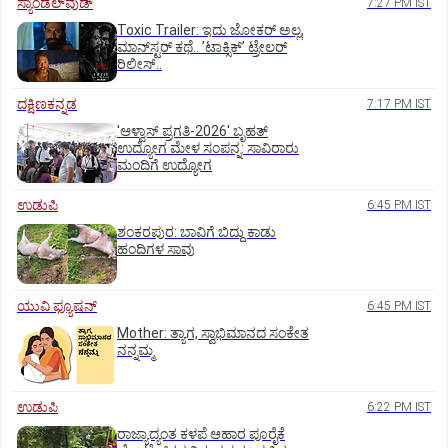
ಸ್ಯಾಂಡಲ್‌ವುಡ್‌
7:27 PM IST
Toxic Trailer: ಇದು ಜೋಕರ್‌ ಅಲ್ಲ,
ಮಾನ್‌ಸ್ಟರ್‌ ಕಥೆ.. ʼಟಾಕ್ಸಿಕ್‌ʼ ಟ್ರೇಲರ್‌
ರಿಲೀಸ್..
ದಕ್ಷಿಣಕನ್ನಡ
7:17 PM IST
'ಆಳ್ವಾಸ್‌ ಪ್ರಗತಿ-2026' ಬೃಹತ್
ಉದ್ಯೋಗ ಮೇಳ ಸಂಪನ್ನ: ಸಾವಿರಾರು
ಮಂದಿಗೆ ಉದ್ಯೋಗ
ಉಡುಪಿ
6:45 PM IST
ಶಂಕರಪುರ: ಬಾವಿಗೆ ಬಿದ್ದು ಕಾಡು
ಹಂದಿಗಳ ಸಾವು
ಯುವಿ ಫ್ಯೂಷನ್
6:45 PM IST
Mother: ತ್ಯಾಗ, ಸ್ವಾಭಿಮಾನದ ಸಂಕೇತ
ನನ್ನಮ್ಮ
ಉಡುಪಿ
6:22 PM IST
ರಾಜ್ಯಾದ್ಯಂತ ಕಳಪೆ ಆಹಾರ ಪೂರೈಕೆ