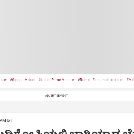
ster
#Giorgia Meloni
#Italian Prime Minister
#Rome
#Indian chocolates
#Mel
ADVERTISEMENT
 AM IST