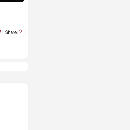
ಅ
Share