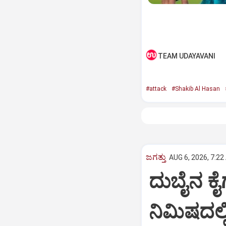
TEAM UDAYAVANI
#attack
#Shakib Al Hasan
ಜಗತ್ತು
AUG 6, 2026, 7:22
ದುಬೈನ ಕೈ
ನಿಮಿಷದಲ್ಲ