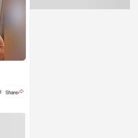
ಅ
Share