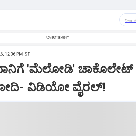
Searc
ADVERTISEMENT
6, 12:36 PM IST
ಧಾನಿಗೆ 'ಮೆಲೋಡಿ' ಚಾಕೊಲೇಟ್ ಗಿ
ೋದಿ- ವಿಡಿಯೋ ವೈರಲ್!