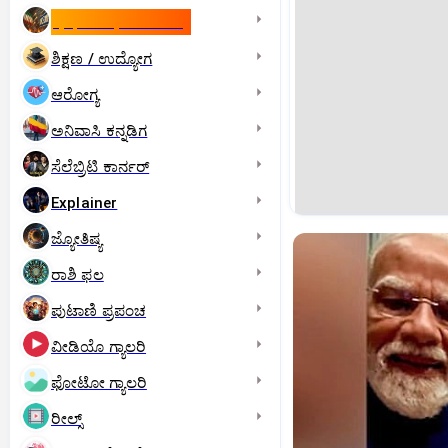
ಇಸ್ರೇಲ್- ಇರಾನ್‌ ಯುದ್ಧ
ಶಿಕ್ಷಣ / ಉದ್ಯೋಗ
ಆರೋಗ್ಯ
ಅನಿವಾಸಿ ಕನ್ನಡಿಗ
ಸೆಲೆಬ್ರಿಟಿ ಕಾರ್ನರ್‌
Explainer
ಜ್ಯೋತಿಷ್ಯ
ರಾಶಿ ಫಲ
ಪುಟಾಣಿ ಪ್ರಪಂಚ
ವೀಡಿಯೊ ಗ್ಯಾಲರಿ
ಫೋಟೋ ಗ್ಯಾಲರಿ
ರೀಲ್ಸ್