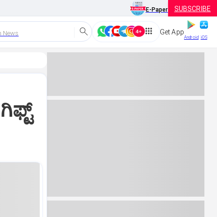
SUBSCRIBE
E-Paper
Get App
h News
Android
iOS
ಫ್ಟ್