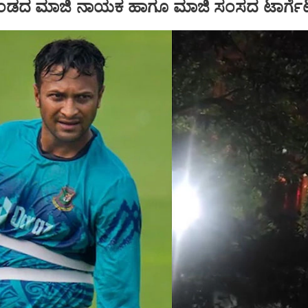
ೆಟ್ ತಂಡದ ಮಾಜಿ ನಾಯಕ ಹಾಗೂ ಮಾಜಿ ಸಂಸದ ಟಾರ್ಗೆ