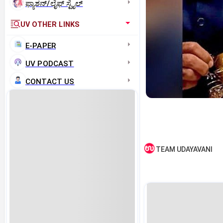
ಫ್ಯಾಶನ್/ಲೈಫ್‌ ಸ್ಟೈಲ್
UV OTHER LINKS
E-PAPER
UV PODCAST
CONTACT US
TEAM UDAYAVANI