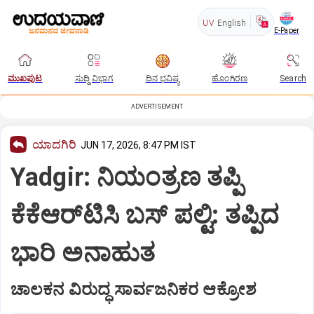
UV
English
E-Paper
ಮುಖಪುಟ
ಸುದ್ದಿ ವಿಭಾಗ
ದಿನ ಭವಿಷ್ಯ
ಹೊಂಗಿರಣ
Search
ADVERTISEMENT
ಯಾದಗಿರಿ
JUN 17, 2026, 8:47 PM IST
Yadgir: ನಿಯಂತ್ರಣ ತಪ್ಪಿ
ಕೆಕೆಆರ್‌ಟಿಸಿ ಬಸ್ ಪಲ್ಟಿ: ತಪ್ಪಿದ
ಭಾರಿ ಅನಾಹುತ
ಚಾಲಕನ ವಿರುದ್ಧ ಸಾರ್ವಜನಿಕರ ಆಕ್ರೋಶ