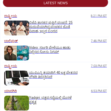
LATEST NEWS
ರಾಷ್ಟ್ರೀಯ
8:21 PM IST
ಬಿಜೆಪಿ ಶಾಸಕನ ಪುತ್ರಿಗೆ ವಂಚನೆ: 25
ಮದುವೆಯಾಗಿದ್ದ ವಂಚಕನ ಜೊತೆ
ವಿವಾಹ, ಇಬ್ಬರ ಬಂಧನ
ಬಾಲಿವುಡ್‌
7:48 PM IST
‌Video: ಸರ್ಜರಿ ವೇಳೆಯೂ ಹಾಡು
ನಿಲ್ಲಿಸದ ಸೋನು ನಿಗಮ್
ರಾಷ್ಟ್ರೀಯ
7:03 PM IST
ಯುಪಿಎಸ್ಸಿ ತಯಾರಿಗೆ 40 ಲಕ್ಷ ವೇತನದ
ನೌಕರಿ ತಿರಸ್ಕರಿಸಿದ!
ಯಾದಗಿರಿ
6:53 PM IST
Yadgiri: ಭತ್ತದ ಗದ್ದೆಯಲ್ಲಿ ಮೊಸಳೆ
ಪ್ರತ್ಯಕ್ಷ