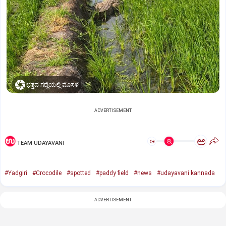
ಭತ್ತದ ಗದ್ದೆಯಲ್ಲಿ ಮೊಸಳೆ
ADVERTISEMENT
ಅ
ಅ
TEAM UDAYAVANI
#Yadgiri
#Crocodile
#spotted
#paddy field
#news
#udayavani kannada
ADVERTISEMENT