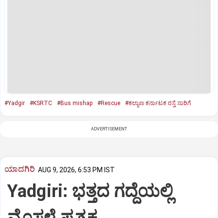
#Yadgir
#KSRTC
#Bus mishap
#Rescue
#ಕಲ್ಯಾಣ ಕರ್ನಾಟಕ ರಸ್ತೆ ಸಾರಿಗೆ
ADVERTISEMENT
ಯಾದಗಿರಿ
AUG 9, 2026, 6:53 PM IST
Yadgiri: ಭತ್ತದ ಗದ್ದೆಯಲ್ಲಿ
ಮೊಸಳೆ ಪ್ರತ್ಯಕ್ಷ