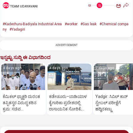
ಅ
ಅ
TEAM UDAYAVANI
#Kadechuru-Badiyala Industrial Area
#worker
#Gas leak
#Chemical compa
ny
#Yadagiri
ADVERTISEMENT
ಇನ್ನಷ್ಟು ಸುದ್ದಿ ಈ ವಿಭಾಗದಿಂದ
4 days ago
4 days ago
7 days ago
ಕೆಮಿಕಲ್ ಫ್ಯಾಕ್ಟರಿ ದುರಂತ
ಕಡೇಚೂರು–ಬಾಡಿಯಾಳ
Yadgir: ಸಿವಿಲ್ ಕಾನ್
ತಪ್ಪಿತಸ್ಥರ ವಿರುದ್ಧ ಕಠಿನ
ಕೈಗಾರಿಕಾ ಪ್ರದೇಶದಲ್ಲಿ
ಸ್ಟೇಬಲ್ ಪರೀಕ್ಷೆಗೆ
ಕ್ರಮ: ಸಚಿವ
ರಾಸಾಯನಿಕ ಸೋರಿಕೆ;
ಹದ್ದಿನಕಣ್ಣು
ಡಾ.ಶರಣಪ್ರಕಾಶ್ ಪಾಟೀಲ್
ಮೂವರು ಕಾರ್ಮಿಕರು
ಸಾವು