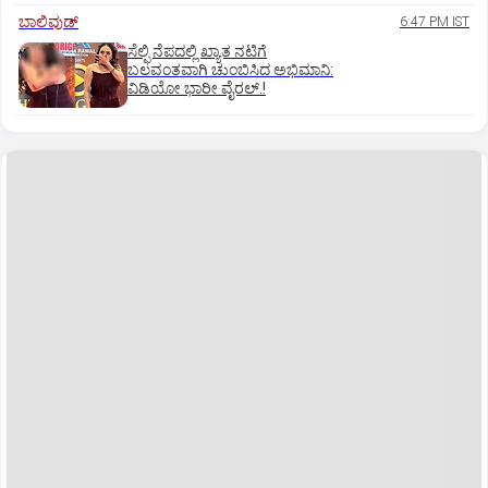
ಬಾಲಿವುಡ್‌
6:47 PM IST
ಸೆಲ್ಫಿ ನೆಪದಲ್ಲಿ ಖ್ಯಾತ ನಟಿಗೆ
ಬಲವಂತವಾಗಿ ಚುಂಬಿಸಿದ ಅಭಿಮಾನಿ:
ವಿಡಿಯೋ ಭಾರೀ ವೈರಲ್.!