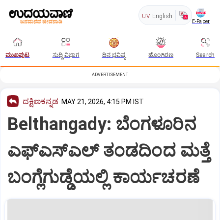
UV
English
E-Paper
ಮುಖಪುಟ
ಸುದ್ದಿ ವಿಭಾಗ
ದಿನ ಭವಿಷ್ಯ
ಹೊಂಗಿರಣ
Search
ADVERTISEMENT
ದಕ್ಷಿಣಕನ್ನಡ
MAY 21, 2026, 4:15 PM IST
Belthangady: ಬೆಂಗಳೂರಿನ
ಎಫ್‌ಎಸ್‌ಎಲ್ ತಂಡದಿಂದ ಮತ್ತೆ
ಬಂಗ್ಲೆಗುಡ್ಡೆಯಲ್ಲಿ ಕಾರ್ಯಚರಣೆ