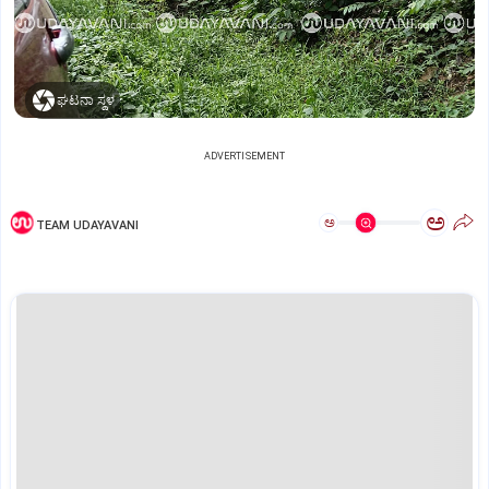
ಘಟನಾ ಸ್ಥಳ
ADVERTISEMENT
ಅ
ಅ
TEAM UDAYAVANI