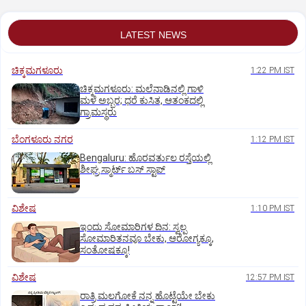
LATEST NEWS
ಚಿಕ್ಕಮಗಳೂರು
1:22 PM IST
ಚಿಕ್ಕಮಗಳೂರು: ಮಲೆನಾಡಿನಲ್ಲಿ ಗಾಳಿ
ಮಳೆ ಅಬ್ಬರ; ಧರೆ ಕುಸಿತ, ಆತಂಕದಲ್ಲಿ
ಗ್ರಾಮಸ್ಥರು
ಬೆಂಗಳೂರು ನಗರ
1:12 PM IST
Bengaluru: ಹೊರವರ್ತುಲ ರಸ್ತೆಯಲ್ಲಿ
ಶೀಘ್ರ ಸ್ಮಾರ್ಟ್‌ ಬಸ್‌ ಸ್ಟಾಪ್‌
ವಿಶೇಷ
1:10 PM IST
ಇಂದು ಸೋಮಾರಿಗಳ ದಿನ: ಸ್ವಲ್ಪ
ಸೋಮಾರಿತನವೂ ಬೇಕು, ಆರೋಗ್ಯಕ್ಕೂ,
ಸಂತೋಷಕ್ಕೂ!
ವಿಶೇಷ
12:57 PM IST
ರಾತ್ರಿ ಮಲಗೋಕೆ ನನ್ನ ಹೊಟ್ಟೆಯೇ ಬೇಕು