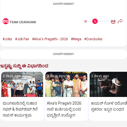
ADVERTISEMENT
ಅ
ಅ
TEAM UDAYAVANI
#Jobs
#Job Fair
#Alva's Pragathi - 2026
#Mega
#Concludes
ADVERTISEMENT
ಇನ್ನಷ್ಟು ಸುದ್ದಿ ಈ ವಿಭಾಗದಿಂದ
2 days ago
2 days ago
2 days ago
ಮಂಗಳೂರಿನಲ್ಲಿ ಸುಹಾನ
Alva's Pragati 2026:
ಕಾಯರ್ ಗೋಳಿ ದರೋಡ
ಸಫರ್ & ರಿಮ್‌ಜಿಮ್ ಗಿರೆ
ಗಾಲಿ ಕುರ್ಚಿಯಲ್ಲಿ ಬಂದ
ಪ್ರಕರಣ: ಇಬ್ಬರ ಬಂಧನ
ಸಾವನ್ ಕಾರ್ಯಕ್ರಮ
ಭವ್ಯಶ್ರೀಗೆ ಉದ್ಯೋಗ