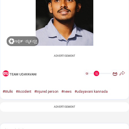
ಅಕ್ಷಿತ್‌ - ಮೃತ ವ್ಯಕ್ತಿ
ADVERTISEMENT
ಅ
ಅ
TEAM UDAYAVANI
#Mulki
#Accident
#Injured person
#news
#udayavani kannada
ADVERTISEMENT