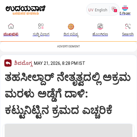
UV
English
E-Paper
ಮುಖಪುಟ
ಸುದ್ದಿ ವಿಭಾಗ
ದಿನ ಭವಿಷ್ಯ
ಹೊಂಗಿರಣ
Search
ADVERTISEMENT
ಶಿವಮೊಗ್ಗ
MAY 21, 2026, 8:28 PM IST
ತಹಸೀಲ್ದಾರ್ ನೇತೃತ್ವದಲ್ಲಿ ಅಕ್ರಮ
ಮರಳು ಅಡ್ಡೆಗೆ ದಾಳಿ:
ಕಟ್ಟುನಿಟ್ಟಿನ ಕ್ರಮದ ಎಚ್ಚರಿಕೆ