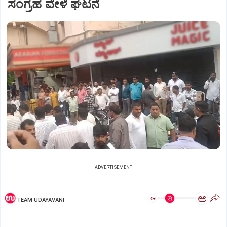
ಸಂಗ್ರಹ ವೇಳೆ ಘಟನೆ
ADVERTISEMENT
ಅ
ಅ
TEAM UDAYAVANI