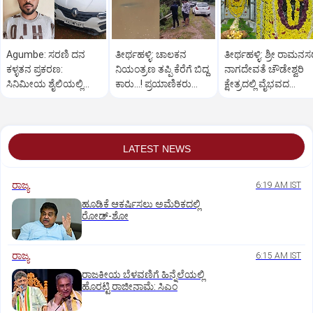
Agumbe: ಸರಣಿ ದನ
ತೀರ್ಥಹಳ್ಳಿ: ಚಾಲಕನ
ತೀರ್ಥಹಳ್ಳಿ: ಶ್ರೀ ರಾಮನ
ಕಳ್ಳತನ ಪ್ರಕರಣ:
ನಿಯಂತ್ರಣ ತಪ್ಪಿ ಕೆರೆಗೆ ಬಿದ್ದ
ನಾಗದೇವತೆ ಚೌಡೇಶ್ವರಿ
ಸಿನಿಮೀಯ ಶೈಲಿಯಲ್ಲಿ
ಕಾರು...! ಪ್ರಯಾಣಿಕರು
ಕ್ಷೇತ್ರದಲ್ಲಿ ವೈಭವದ
ಆರೋಪಿಯನ್ನು ಬಂಧಿಸಿದ
ಪಾರು
ಮಂಡಲ ಪೂಜೆ,ರಂಗಪೂಜ
ಪೊಲೀಸರು
LATEST NEWS
ರಾಜ್ಯ
6:19 AM IST
ಹೂಡಿಕೆ ಆಕರ್ಷಿಸಲು ಅಮೆರಿಕದಲ್ಲಿ
ರೋಡ್‌-ಶೋ
ರಾಜ್ಯ
6:15 AM IST
ರಾಜಕೀಯ ಬೆಳವಣಿಗೆ ಹಿನ್ನೆಲೆಯಲ್ಲಿ
ಹೊರಟ್ಟಿ ರಾಜೀನಾಮೆ: ಸಿಎಂ