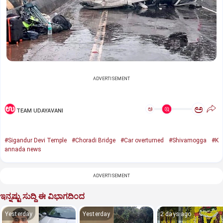
ADVERTISEMENT
ಅ
ಅ
TEAM UDAYAVANI
#Sigandur Devi Temple
#Choradi Bridge
#Car overturned
#Shivamogga
#K
annada news
ADVERTISEMENT
ಇನ್ನಷ್ಟು ಸುದ್ದಿ ಈ ವಿಭಾಗದಿಂದ
Yesterday
Yesterday
2 days ago