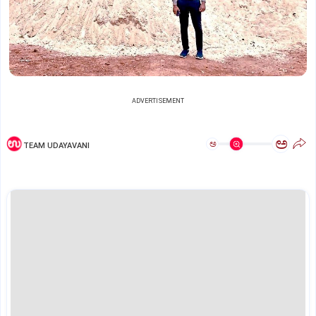
ADVERTISEMENT
ಅ
ಅ
TEAM UDAYAVANI