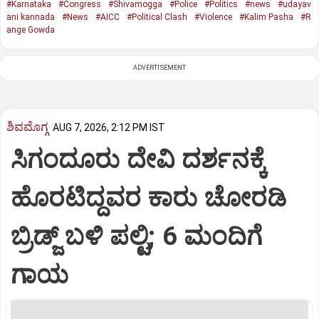
#Karnataka
#Congress
#Shivamogga
#Police
#Politics
#news
#udayav
ani kannada
#News
#AICC
#Political Clash
#Violence
#Kalim Pasha
#R
ange Gowda
ADVERTISEMENT
ಶಿವಮೊಗ್ಗ
AUG 7, 2026, 2:12 PM IST
ಸಿಗಂದೂರು ದೇವಿ ದರ್ಶನಕ್ಕೆ
ಹೊರಟಿದ್ದವರ ಕಾರು ಚೋರಡಿ
ಬ್ರಿಡ್ಜ್ ಬಳಿ ಪಲ್ಟಿ; 6 ಮಂದಿಗೆ
ಗಾಯ