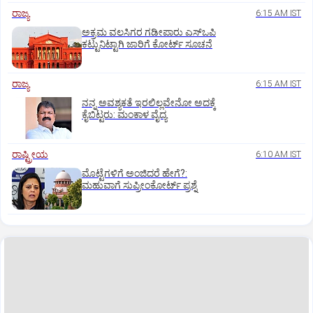
ರಾಜ್ಯ
6:15 AM IST
ಅಕ್ರಮ ವಲಸಿಗರ ಗಡೀಪಾರು ಎಸ್ಒಪಿ
ಕಟ್ಟುನಿಟ್ಟಾಗಿ ಜಾರಿಗೆ ಕೋರ್ಟ್‌ ಸೂಚನೆ
ರಾಜ್ಯ
6:15 AM IST
ನನ್ನ ಅವಶ್ಯಕತೆ ಇರಲಿಲ್ಲವೇನೋ ಅದಕ್ಕೆ
ಕೈಬಿಟ್ಟರು: ಮಂಕಾಳ ವೈದ್ಯ
ರಾಷ್ಟ್ರೀಯ
6:10 AM IST
ಮೊಟ್ಟೆಗಳಿಗೆ ಅಂಜಿದರೆ ಹೇಗೆ?:
ಮಹುವಾಗೆ ಸುಪ್ರೀಂಕೋರ್ಟ್ ಪ್ರಶ್ನೆ