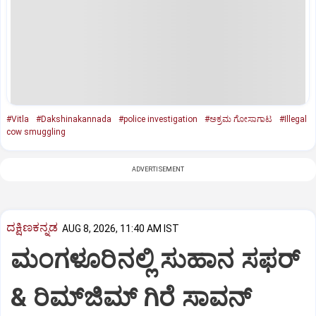
#Vitla
#Dakshinakannada
#police investigation
#ಅಕ್ರಮ ಗೋಸಾಗಾಟ
#Illegal
cow smuggling
ADVERTISEMENT
ದಕ್ಷಿಣಕನ್ನಡ
AUG 8, 2026, 11:40 AM IST
ಮಂಗಳೂರಿನಲ್ಲಿ ಸುಹಾನ ಸಫರ್
& ರಿಮ್‌ಜಿಮ್ ಗಿರೆ ಸಾವನ್