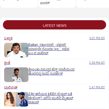
ಖಾದರ್
LATEST NEWS
ಬಳ್ಳಾರಿ
3:01 PM IST
Ballari: ಸರ್ಕಾರದಲ್ಲಿ - ಪಕ್ಷದಲ್ಲಿ
ಯಾವುದೇ ಗೊಂದಲ ಇಲ್ಲ..: ಸಚಿವ
ಎಂ.ಬಿ.ಪಾಟೀಲ್
ಕ್ರೀಡೆ
2:59 PM IST
ಶ್ರೀಲಂಕಾ ವಿರುದ್ಧದ ಟೆಸ್ಟ್ ಸರಣಿಯಿಂದ
ಹೊರಬಿದ್ದ ಸಾಯಿ ಸುದರ್ಶನ್
ಬಾಲಿವುಡ್‌
2:47 PM IST
24ರ ಹರೆಯದ ಕ್ರಿಕೆಟಿಗ ಜೈಸ್ವಾಲ್‌ ಜತೆ
ಡೇಟಿಂಗ್?:‌ ಮೌನ ಮುರಿದ ಮೃಣಾಲ್‌
ಠಾಕೂರ್