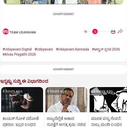
ADVERTISEMENT
ಅ
ಅ
TEAM UDAYAVANI
#Udayavani Digital
#Udayavani
#Udayavani Kannada
#ಆಳ್ವಾಸ್‌ ಪ್ರಗತಿ 2026
#Alvas Pragathi 2026
ADVERTISEMENT
ಇನ್ನಷ್ಟು ಸುದ್ದಿ ಈ ವಿಭಾಗದಿಂದ
8 hours ago
8 hours ago
10 hours ago
ಕಾಯರ್ ಗೋಳಿ ದರೋಡೆ
ರಾಜ್ಯದೆಲ್ಲೆಡೆ ಆಹಾರ
ಮಾದಕ ವಸ್ತು ಸೇವನೆ:
ಪ್ರಕರಣ: ಇಬ್ಬರ ಬಂಧನ
ಸುರಕ್ಷೆಗೆ ಅಗತ್ಯ ಕ್ರಮ: ಸಚಿವ
ನಾಲ್ಕು ಮಂದಿ ಬಂಧನ