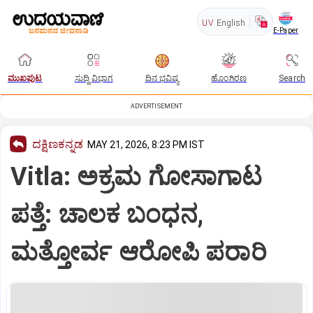
UV
English
E-Paper
ಮುಖಪುಟ
ಸುದ್ದಿ ವಿಭಾಗ
ದಿನ ಭವಿಷ್ಯ
ಹೊಂಗಿರಣ
Search
ADVERTISEMENT
ದಕ್ಷಿಣಕನ್ನಡ
MAY 21, 2026, 8:23 PM IST
Vitla: ಅಕ್ರಮ ಗೋಸಾಗಾಟ
ಪತ್ತೆ: ಚಾಲಕ ಬಂಧನ,
ಮತ್ತೋರ್ವ ಆರೋಪಿ ಪರಾರಿ