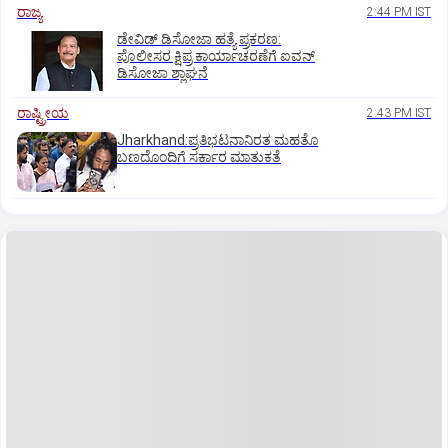
ರಾಜ್ಯ
2:44 PM IST
ಡೇವಿಡ್ ಡಿಸೋಜಾ ಹತ್ಯೆ ಪ್ರಕರಣ:
ಪೊಲೀಸರ ಕ್ಷಿಪ್ರ ಕಾರ್ಯಾಚರಣೆಗೆ ಐವನ್
ಡಿಸೋಜಾ ಶ್ಲಾಘನೆ
ರಾಷ್ಟ್ರೀಯ
2:43 PM IST
Jharkhand:ಪ್ರತಿಭಟನಾನಿರತ ಮಹತೊ
ಬಣದೊಂದಿಗೆ ಸರ್ಕಾರ ಮಾತುಕತೆ