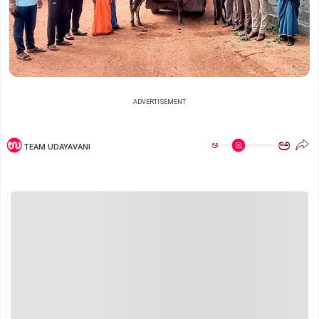
ADVERTISEMENT
ಅ
ಅ
TEAM UDAYAVANI