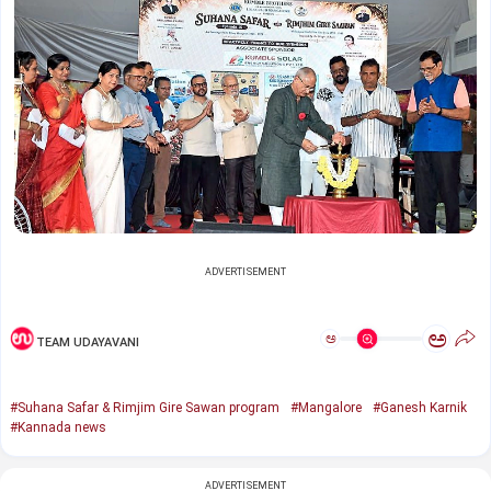
ADVERTISEMENT
ಅ
ಅ
TEAM UDAYAVANI
#Suhana Safar & Rimjim Gire Sawan program
#Mangalore
#Ganesh Karnik
#Kannada news
ADVERTISEMENT