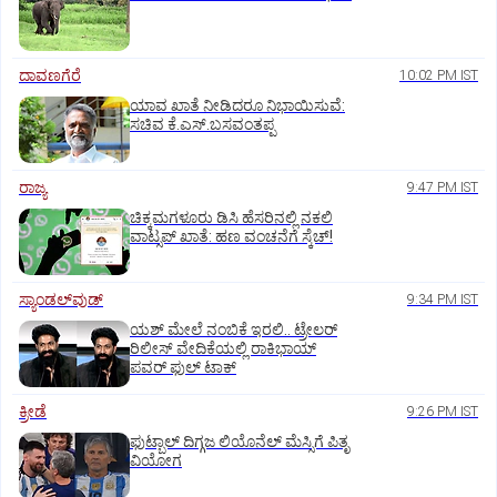
ದಾವಣಗೆರೆ
10:02 PM IST
ಯಾವ ಖಾತೆ ನೀಡಿದರೂ ನಿಭಾಯಿಸುವೆ:
ಸಚಿವ ಕೆ.ಎಸ್.ಬಸವಂತಪ್ಪ
ರಾಜ್ಯ
9:47 PM IST
ಚಿಕ್ಕಮಗಳೂರು ಡಿಸಿ ಹೆಸರಿನಲ್ಲಿ ನಕಲಿ
ವಾಟ್ಸಪ್ ಖಾತೆ: ಹಣ ವಂಚನೆಗೆ ಸ್ಕೆಚ್!
ಸ್ಯಾಂಡಲ್‌ವುಡ್‌
9:34 PM IST
ಯಶ್‌ ಮೇಲೆ ನಂಬಿಕೆ ಇರಲಿ.. ಟ್ರೇಲರ್‌
ರಿಲೀಸ್‌ ವೇದಿಕೆಯಲ್ಲಿ ರಾಕಿಭಾಯ್‌
ಪವರ್‌ ಫುಲ್‌ ಟಾಕ್
ಕ್ರೀಡೆ
9:26 PM IST
ಫುಟ್ಬಾಲ್ ದಿಗ್ಗಜ ಲಿಯೊನೆಲ್‌ ಮೆಸ್ಸಿಗೆ ಪಿತೃ
ವಿಯೋಗ