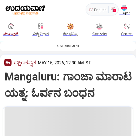
UV
English
E-Paper
ಮುಖಪುಟ
ಸುದ್ದಿ ವಿಭಾಗ
ದಿನ ಭವಿಷ್ಯ
ಹೊಂಗಿರಣ
Search
ADVERTISEMENT
ದಕ್ಷಿಣಕನ್ನಡ
MAY 15, 2026, 12:30 AM IST
Mangaluru: ಗಾಂಜಾ ಮಾರಾಟ
ಯತ್ನ: ಓರ್ವನ ಬಂಧನ