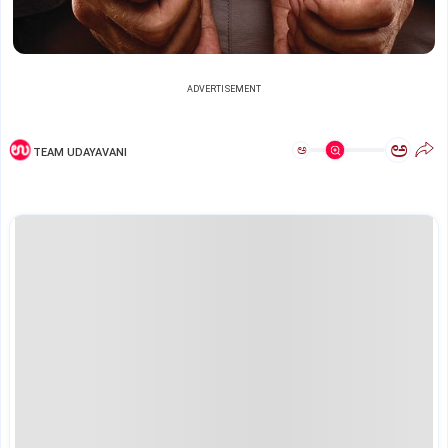
ADVERTISEMENT
ಅ
ಅ
TEAM UDAYAVANI