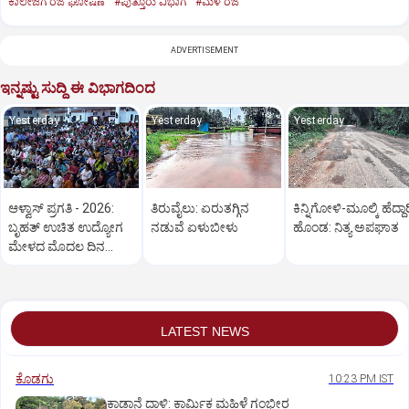
ಕಾಲೇಜಿಗೆ ರಜೆ ಘೋಷಣೆ
#ಪುತ್ತೂರು ವಿಭಾಗ
#ಮಳೆ ರಜೆ
ADVERTISEMENT
ಇನ್ನಷ್ಟು ಸುದ್ದಿ ಈ ವಿಭಾಗದಿಂದ
Yesterday
Yesterday
Yesterday
ಆಳ್ವಾಸ್‌ ಪ್ರಗತಿ - 2026:
ತಿರುವೈಲು: ಏರುತಗ್ಗಿನ
ಕಿನ್ನಿಗೋಳಿ-ಮೂಲ್ಕಿ ಹೆದ್ದಾರ
ಬೃಹತ್ ಉಚಿತ ಉದ್ಯೋಗ
ನಡುವೆ ಏಳುಬೀಳು
ಹೊಂಡ: ನಿತ್ಯ ಅಪಘಾತ
ಮೇಳದ ಮೊದಲ ದಿನ
ಅಮೋಘ ಪ್ರತಿಕ್ರಿಯೆ
LATEST NEWS
ಕೊಡಗು
10:23 PM IST
ಕಾಡಾನೆ ದಾಳಿ: ಕಾರ್ಮಿಕ ಮಹಿಳೆ ಗಂಭೀರ