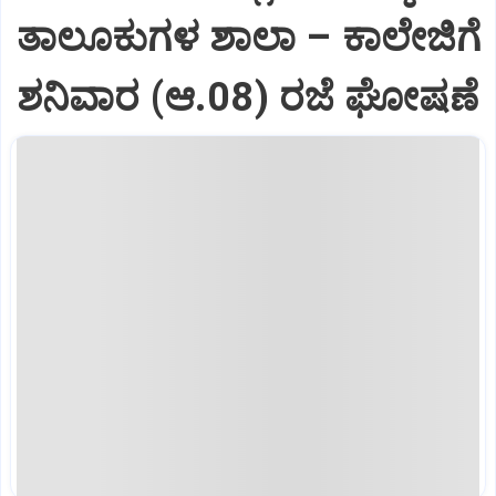
ತಾಲೂಕುಗಳ ಶಾಲಾ – ಕಾಲೇಜಿಗೆ
ಶನಿವಾರ (ಆ.08) ರಜೆ ಘೋಷಣೆ