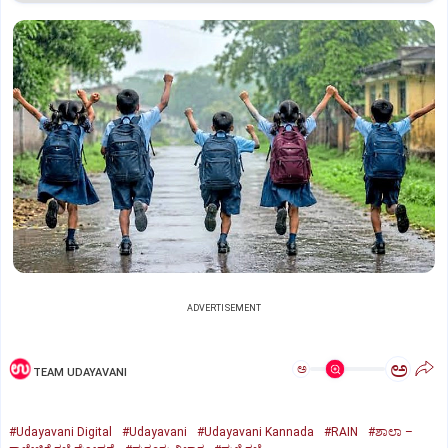
ADVERTISEMENT
ಅ
ಅ
TEAM UDAYAVANI
#Udayavani Digital
#Udayavani
#Udayavani Kannada
#RAIN
#ಶಾಲಾ –