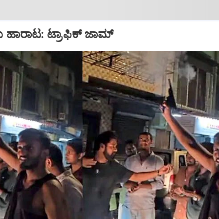
ು ಹಾರಾಟ: ಟ್ರಾಫಿಕ್‌ ಜಾಮ್