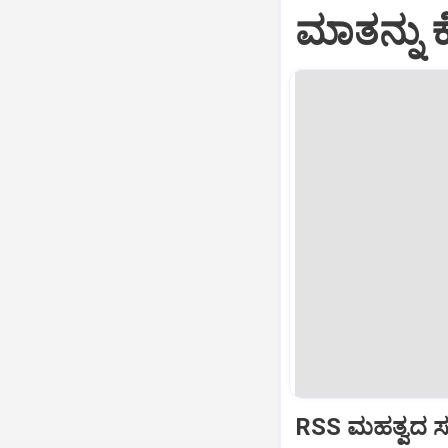
ಮಾತನ್ನು ಕ
RSS ಮಹತ್ವದ ಸಂವ