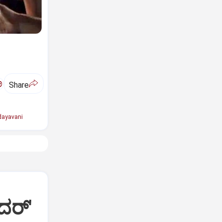
ಅ
Share
ayavani
ದರ್'