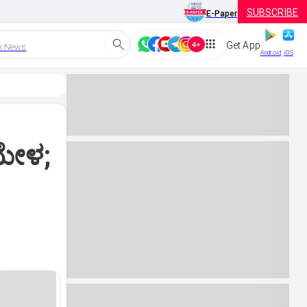
SUBSCRIBE
E-Paper
Get App
h News
Android
iOS
ಮೇಳ;