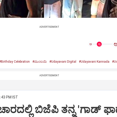
ADVERTISEMENT
ಅ
#Birthday Celebration
#ಮುಂಬಯಿ
#Udayavani Digital
#Udayavani Kannada
#Ud
ADVERTISEMENT
4:43 PM IST
ಾರದಲ್ಲಿ ಬಿಜೆಪಿ ತನ್ನ 'ಗಾಡ್ ಫಾ