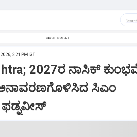
Searc
ADVERTISEMENT
 2026, 3:21 PM IST
htra; 2027ರ ನಾಸಿಕ್ ಕುಂಭ
ಅನಾವರಣಗೊಳಿಸಿದ ಸಿಎಂ
 ಫಡ್ನವೀಸ್