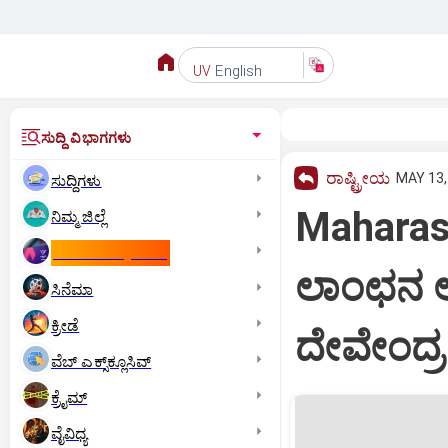
English
UV
ಸುದ್ದಿ ವಿಭಾಗಗಳು
ರಾಷ್ಟ್ರೀಯ
MAY 13,
ಸುದ್ದಿಗಳು
Maharas
ನಿಮ್ಮ ಜಿಲ್ಲೆ
ಕಾಮನ್‌ ವೆಲ್ತ್‌ ಗೇಮ್ಸ್‌
ಲಾಂಛನ 
ಸಿನೆಮಾ
ಕ್ರೀಡೆ
ದೇವೇಂದ್ರ
ವೆಬ್ ಎಕ್ಸ್‌ಕ್ಲೂಸಿವ್
ಕ್ರೈಮ್
ವೈವಿಧ್ಯ