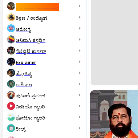
ಇಸ್ರೇಲ್- ಇರಾನ್‌ ಯುದ್ಧ
ಶಿಕ್ಷಣ / ಉದ್ಯೋಗ
ಆರೋಗ್ಯ
ಅನಿವಾಸಿ ಕನ್ನಡಿಗ
ಸೆಲೆಬ್ರಿಟಿ ಕಾರ್ನರ್‌
Explainer
ಜ್ಯೋತಿಷ್ಯ
ರಾಶಿ ಫಲ
ಪುಟಾಣಿ ಪ್ರಪಂಚ
ವೀಡಿಯೊ ಗ್ಯಾಲರಿ
ಫೋಟೋ ಗ್ಯಾಲರಿ
ರೀಲ್ಸ್