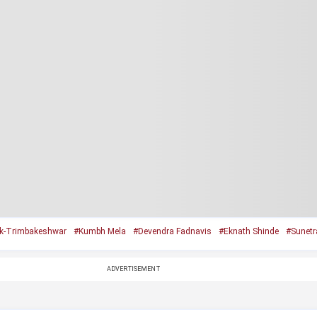
k-Trimbakeshwar
#Kumbh Mela
#Devendra Fadnavis
#Eknath Shinde
#Sunetr
ADVERTISEMENT