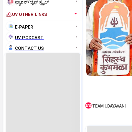
ಫ್ಯಾಶನ್/ಲೈಫ್‌ ಸ್ಟೈಲ್
UV OTHER LINKS
E-PAPER
UV PODCAST
CONTACT US
TEAM UDAYAVANI