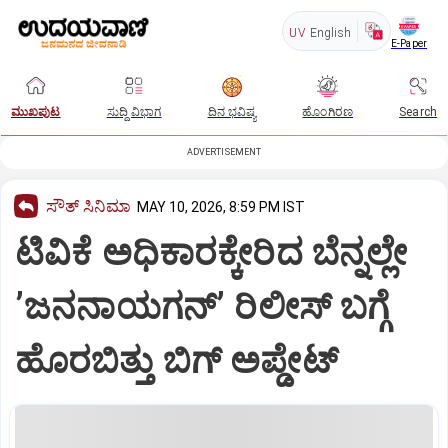
UV
English
E-Paper
ಮುಖಪುಟ
ಸುದ್ದಿ ವಿಭಾಗ
ದಿನ ಭವಿಷ್ಯ
ಹೊಂಗಿರಣ
Search
ADVERTISEMENT
ಸೌತ್‌ ಸಿನಿಮಾ
MAY 10, 2026, 8:59 PM IST
ಟಿವಿಕೆ ಅಧಿಕಾರಕ್ಕೇರಿದ ಬೆನ್ನಲ್ಲೇ
ʼಜನನಾಯಗನ್‌ʼ ರಿಲೀಸ್‌ ಬಗ್ಗೆ
ಹೊರಬಿತ್ತು ಬಿಗ್‌ ಅಪ್ಡೇಟ್