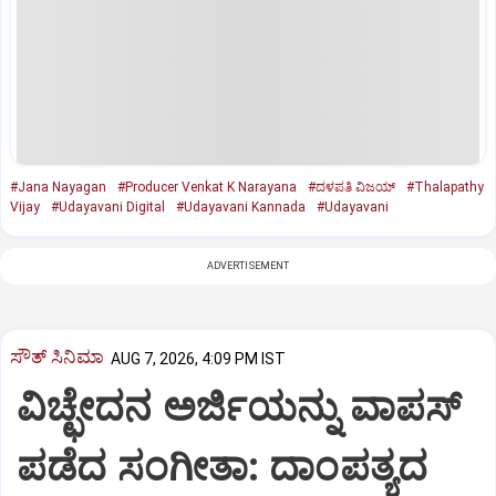
#Jana Nayagan
#Producer Venkat K Narayana
#ದಳಪತಿ ವಿಜಯ್
#Thalapathy
Vijay
#Udayavani Digital
#Udayavani Kannada
#Udayavani
ADVERTISEMENT
ಸೌತ್‌ ಸಿನಿಮಾ
AUG 7, 2026, 4:09 PM IST
ವಿಚ್ಛೇದನ ಅರ್ಜಿಯನ್ನು ವಾಪಸ್‌
ಪಡೆದ ಸಂಗೀತಾ: ದಾಂಪತ್ಯದ