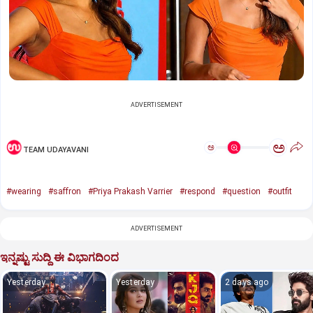
ADVERTISEMENT
ಅ
ಅ
TEAM UDAYAVANI
#wearing
#saffron
#Priya Prakash Varrier
#respond
#question
#outfit
ADVERTISEMENT
ಇನ್ನಷ್ಟು ಸುದ್ದಿ ಈ ವಿಭಾಗದಿಂದ
Yesterday
Yesterday
2 days ago