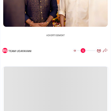
ADVERTISEMENT
ಅ
ಅ
TEAM UDAYAVANI