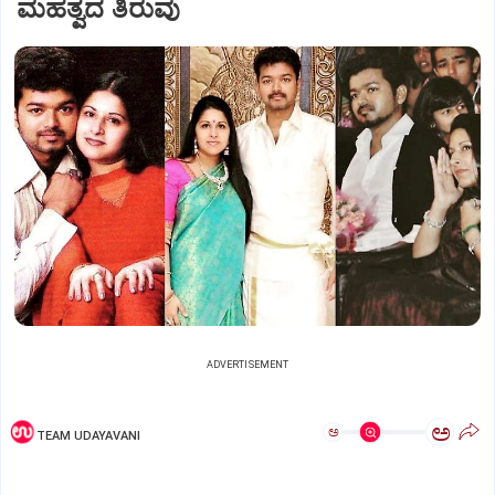
ಮಹತ್ವದ ತಿರುವು
ADVERTISEMENT
ಅ
ಅ
TEAM UDAYAVANI