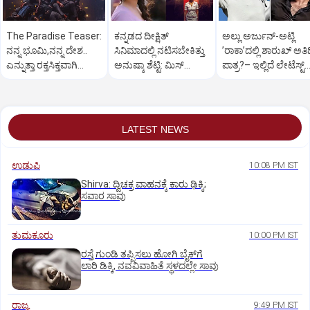
The Paradise Teaser:
ಕನ್ನಡದ ದೀಕ್ಷಿತ್‌
ಅಲ್ಲು ಅರ್ಜುನ್‌-ಅಟ್ಲಿ
ನನ್ನ ಭೂಮಿ,ನನ್ನ ದೇಶ..
ಸಿನಿಮಾದಲ್ಲಿ ನಟಿಸಬೇಕಿತ್ತು
ʼರಾಕಾʼದಲ್ಲಿ ಶಾರುಖ್‌ ಅತಿ
ಎನ್ನುತ್ತಾ ರಕ್ತಸಿಕ್ತವಾಗಿ
ಅನುಷ್ಕಾ ಶೆಟ್ಟಿ: ಮಿಸ್‌
ಪಾತ್ರ?– ಇಲ್ಲಿದೆ ಲೇಟೆಸ್ಟ್‌
ಅಬ್ಬರಿಸಿದ ನಾನಿ
ಆಗಿದ್ದೇಗೆ?
ಅಪ್ಡೇಟ್
LATEST NEWS
ಉಡುಪಿ
10:08 PM IST
Shirva: ದ್ವಿಚಕ್ರ ವಾಹನಕ್ಕೆ ಕಾರು ಢಿಕ್ಕಿ;
ಸವಾರ ಸಾವು
ತುಮಕೂರು
10:00 PM IST
ರಸ್ತೆ ಗುಂಡಿ ತಪ್ಪಿಸಲು ಹೋಗಿ ಬೈಕ್‌ಗೆ
ಲಾರಿ ಡಿಕ್ಕಿ, ನವವಿವಾಹಿತೆ ಸ್ಥಳದಲ್ಲೇ ಸಾವು
ರಾಜ್ಯ
9:49 PM IST