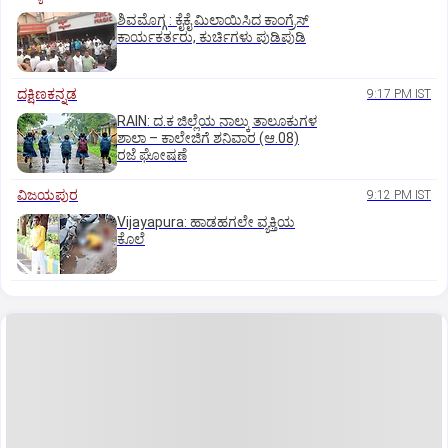
ಶಿವಮೊಗ್ಗ : ಕೈಕೈ ಮಿಲಾಯಿಸಿದ ಕಾಂಗ್ರೆಸ್
ಕಾರ್ಯಕರ್ತರು, ಕುರ್ಚಿಗಳು ಪುಡಿಪುಡಿ
ದಕ್ಷಿಣಕನ್ನಡ
9:17 PM IST
RAIN: ದ.ಕ ಜಿಲ್ಲೆಯ ನಾಲ್ಕು ತಾಲೂಕುಗಳ
ಶಾಲಾ – ಕಾಲೇಜಿಗೆ ಶನಿವಾರ (ಆ.08)
ರಜೆ ಘೋಷಣೆ
ವಿಜಯಪುರ
9:12 PM IST
Vijayapura: ಹಾಡಹಗಲೇ ವ್ಯಕ್ತಿಯ
ಕೊಲೆ