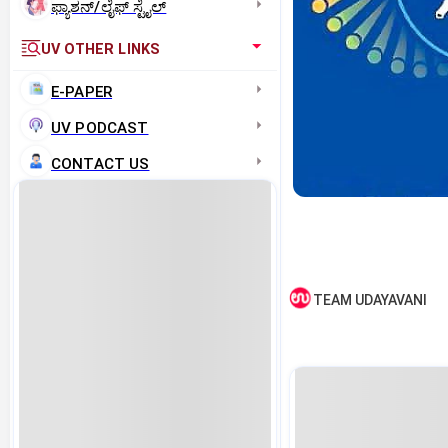
ಫ್ಯಾಶನ್/ಲೈಫ್‌ ಸ್ಟೈಲ್
UV OTHER LINKS
E-PAPER
UV PODCAST
CONTACT US
TEAM UDAYAVANI