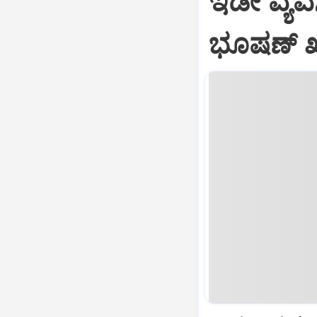
ಇಡೀ ವ್ಯವಸ್
ಭೂಷಣ್ ಖ