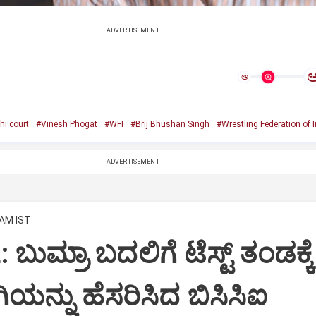
ADVERTISEMENT
ಅ
hi court
#Vinesh Phogat
#WFI
#Brij Bhushan Singh
#Wrestling Federation of I
ADVERTISEMENT
 AM IST
ಬುಮ್ರಾ ಬದಲಿಗೆ ಟೆಸ್ಟ್‌ ತಂಡಕ್ಕೆ
ಯನ್ನು ಹೆಸರಿಸಿದ ಬಿಸಿಸಿಐ