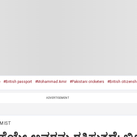
e
#British passport
#Mohammad Amir
#Pakistani cricketers
#British citizensh
ADVERTISEMENT
PM IST