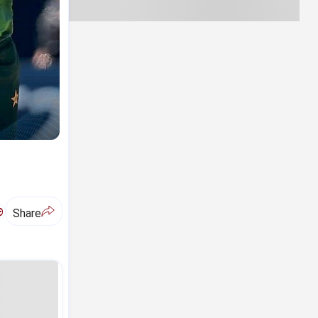
ಅ
Share