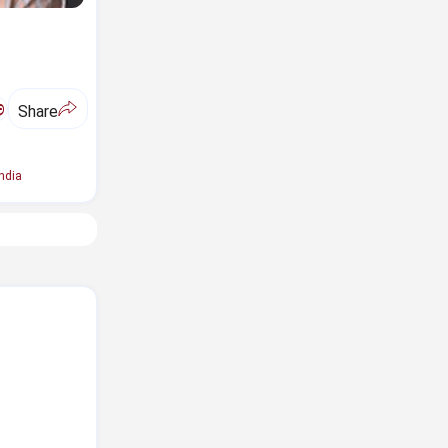
ಅ
Share
ndia