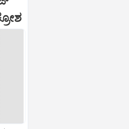
ಿಜ್
್ರೋಶ