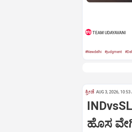
TEAM UDAYAVANI
#Newdelhi
#judgment
#Del
ಕ್ರೀಡೆ
AUG 3, 2026, 10:53
INDvsSL: 
ಹೊಸ ವೇಗಿ