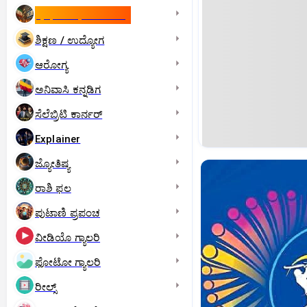
ಇಸ್ರೇಲ್- ಇರಾನ್‌ ಯುದ್ಧ
ಶಿಕ್ಷಣ / ಉದ್ಯೋಗ
ಆರೋಗ್ಯ
ಅನಿವಾಸಿ ಕನ್ನಡಿಗ
ಸೆಲೆಬ್ರಿಟಿ ಕಾರ್ನರ್‌
Explainer
ಜ್ಯೋತಿಷ್ಯ
ರಾಶಿ ಫಲ
ಪುಟಾಣಿ ಪ್ರಪಂಚ
ವೀಡಿಯೊ ಗ್ಯಾಲರಿ
ಫೋಟೋ ಗ್ಯಾಲರಿ
ರೀಲ್ಸ್