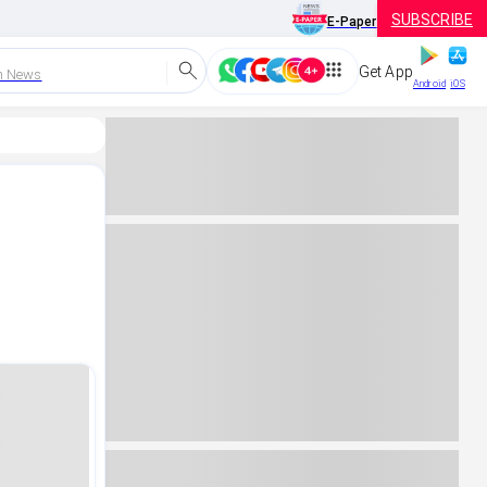
SUBSCRIBE
E-Paper
Get App
h News
Android
iOS