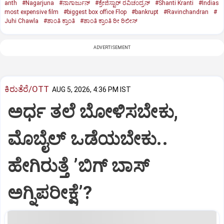
anth
#Nagarjuna
#ನಾಗಾರ್ಜುನ್‌
#ಕ್ರೇಜಿಸ್ಟಾರ್‌ ರವಿಚಂದ್ರನ್‌
#Shanti Kranti
#Indias
most expensive film
#biggest box office Flop
#bankrupt
#Ravinchandran
#
Juhi Chawla
#ಶಾಂತಿ ಕ್ರಾಂತಿ
#ಶಾಂತಿ ಕ್ರಾಂತಿ ರೀ ರಿಲೀಸ್‌
ADVERTISEMENT
ಕಿರುತೆರೆ/OTT
AUG 5, 2026, 4:36 PM IST
ಅರ್ಧ ತಲೆ ಬೋಳಿಸಬೇಕು,
ಮೊಬೈಲ್‌ ಒಡೆಯಬೇಕು..
ಹೇಗಿರುತ್ತೆ ‌ʼಬಿಗ್ ಬಾಸ್‌
ಅಗ್ನಿಪರೀಕ್ಷೆʼ?