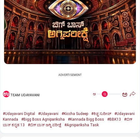
ADVERTISEMENT
ಅ
ಅ
TEAM UDAYAVANI
#Udayavani Digital
#Udayavani
#Kiccha Sudeep
#ಕಿಚ್ಚ ಸುದೀಪ್‌
#Udayavani
Kannada
#Bigg Boss Agnipariksha
#Kannada Bigg Boss
#BBK13
#ಬಿಗ್‌
ಬಾಸ್‌ ಕನ್ನಡ 13
#ಬಿಗ್‌ ಬಾಸ್‌ ಅಗ್ನಿ ಪರೀಕ್ಷೆ
#Agnipariksha Task