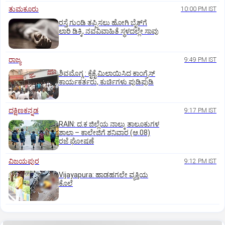
ತುಮಕೂರು
10:00 PM IST
ರಸ್ತೆ ಗುಂಡಿ ತಪ್ಪಿಸಲು ಹೋಗಿ ಬೈಕ್‌ಗೆ
ಲಾರಿ ಡಿಕ್ಕಿ, ನವವಿವಾಹಿತೆ ಸ್ಥಳದಲ್ಲೇ ಸಾವು
ರಾಜ್ಯ
9:49 PM IST
ಶಿವಮೊಗ್ಗ : ಕೈಕೈ ಮಿಲಾಯಿಸಿದ ಕಾಂಗ್ರೆಸ್
ಕಾರ್ಯಕರ್ತರು, ಕುರ್ಚಿಗಳು ಪುಡಿಪುಡಿ
ದಕ್ಷಿಣಕನ್ನಡ
9:17 PM IST
RAIN: ದ.ಕ ಜಿಲ್ಲೆಯ ನಾಲ್ಕು ತಾಲೂಕುಗಳ
ಶಾಲಾ – ಕಾಲೇಜಿಗೆ ಶನಿವಾರ (ಆ.08)
ರಜೆ ಘೋಷಣೆ
ವಿಜಯಪುರ
9:12 PM IST
Vijayapura: ಹಾಡಹಗಲೇ ವ್ಯಕ್ತಿಯ
ಕೊಲೆ