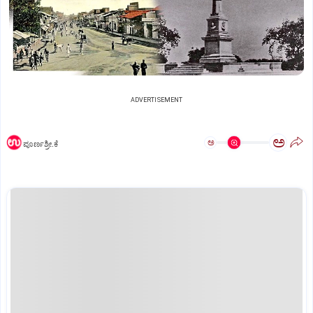
ADVERTISEMENT
ಅ
ಅ
ಪೂರ್ಣಶ್ರೀ.ಕೆ