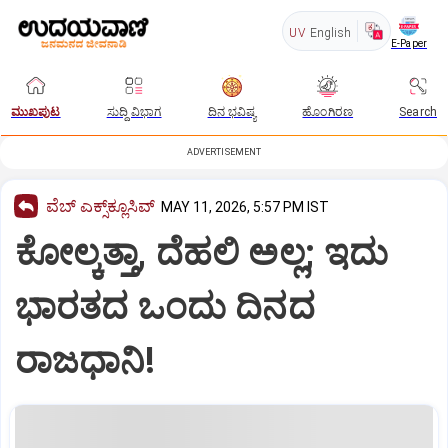
UV
English
E-Paper
ಮುಖಪುಟ
ಸುದ್ದಿ ವಿಭಾಗ
ದಿನ ಭವಿಷ್ಯ
ಹೊಂಗಿರಣ
Search
ADVERTISEMENT
ವೆಬ್ ಎಕ್ಸ್‌ಕ್ಲೂಸಿವ್
MAY 11, 2026, 5:57 PM IST
ಕೋಲ್ಕತ್ತಾ, ದೆಹಲಿ ಅಲ್ಲ; ಇದು
ಭಾರತದ ಒಂದು ದಿನದ
ರಾಜಧಾನಿ!