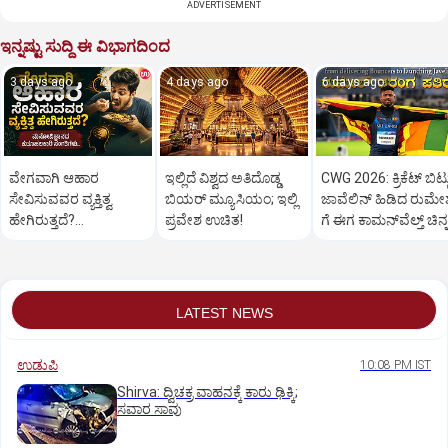
ADVERTISEMENT
ಇನ್ನಷ್ಟು ಸುದ್ದಿ ಈ ವಿಭಾಗದಿಂದ
3 days ago
4 days ago
6 days ago
ವೇಗವಾಗಿ ಆಹಾರ
ಇಲ್ಲಿದೆ ವಿಶ್ವದ ಅತಿದೊಡ್ಡ
CWG 2026: ಕ್ರಿಕೆಟ್‌ ಬಿಟ್ಟ
ಸೇವಿಸುವವರ ವ್ಯಕ್ತಿತ್ವ
ಬಿಯರ್ ಮ್ಯೂಸಿಯಂ; ಇಲ್ಲಿ
ಜಾವೆಲಿನ್‌ ಹಿಡಿದ ರುಮೇಶ
ಹೇಗಿರುತ್ತದೆ?
ಪ್ರವೇಶ ಉಚಿತ!
ಗೆ ಈಗ ಕಾಮನ್‌ವೆಲ್ತ್‌ ಚಿನ್
ಮನೋವಿಜ್ಞಾನದ
ಕುತೂಹಲಕಾರಿ
ಸಂಗತಿಗಳು..
LATEST NEWS
ಉಡುಪಿ
10:08 PM IST
Shirva: ದ್ವಿಚಕ್ರ ವಾಹನಕ್ಕೆ ಕಾರು ಢಿಕ್ಕಿ;
ಸವಾರ ಸಾವು