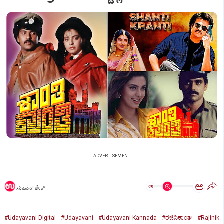
ADVERTISEMENT
ಅ
ಅ
ಸುಹಾನ್‌ ಶೇಕ್‌
#Udayavani Digital
#Udayavani
#Udayavani Kannada
#ರಜಿನಿಕಾಂತ್‌
#Rajinik