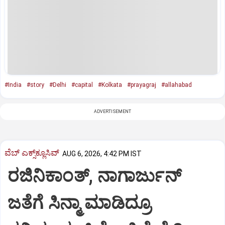
#India
#story
#Delhi
#capital
#Kolkata
#prayagraj
#allahabad
ADVERTISEMENT
ವೆಬ್ ಎಕ್ಸ್‌ಕ್ಲೂಸಿವ್
AUG 6, 2026, 4:42 PM IST
ರಜಿನಿಕಾಂತ್‌, ನಾಗಾರ್ಜುನ್‌
ಜತೆಗೆ ಸಿನ್ಮಾ ಮಾಡಿದ್ರೂ