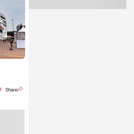
ಅ
Share