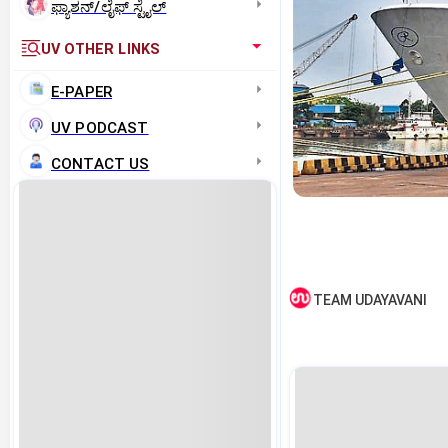
ಫ್ಯಾಶನ್/ಲೈಫ್‌ ಸ್ಟೈಲ್
UV OTHER LINKS
E-PAPER
UV PODCAST
CONTACT US
TEAM UDAYAVANI