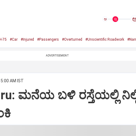
ಅ
H-75
#Car
#Injured
#Passengers
#Overturned
#Unscientific Roadwork
#Nar
ADVERTISEMENT
 5:00 AM IST
: ಮನೆಯ ಬಳಿ ರಸ್ತೆಯಲ್ಲಿ ನಿಲ್ಲಿ
ಂಕಿ