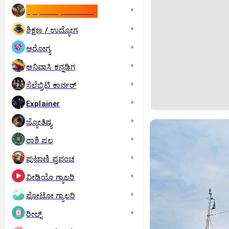
ಇಸ್ರೇಲ್- ಇರಾನ್‌ ಯುದ್ಧ
ಶಿಕ್ಷಣ / ಉದ್ಯೋಗ
ಆರೋಗ್ಯ
ಅನಿವಾಸಿ ಕನ್ನಡಿಗ
ಸೆಲೆಬ್ರಿಟಿ ಕಾರ್ನರ್‌
Explainer
ಜ್ಯೋತಿಷ್ಯ
ರಾಶಿ ಫಲ
ಪುಟಾಣಿ ಪ್ರಪಂಚ
ವೀಡಿಯೊ ಗ್ಯಾಲರಿ
ಫೋಟೋ ಗ್ಯಾಲರಿ
ರೀಲ್ಸ್