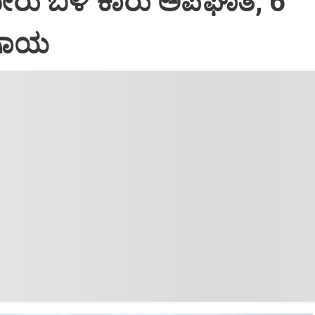
ೇರು ಬಳಿ ಕಾರು ಅಪಘಾತ; 6
 ಗಾಯ