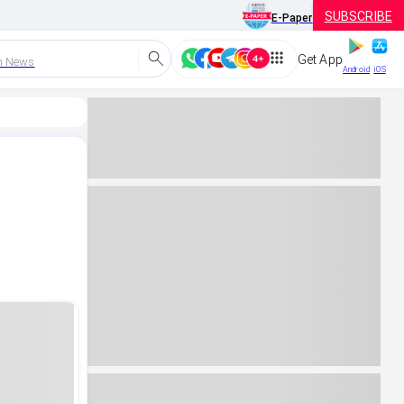
SUBSCRIBE
E-Paper
Get App
h News
Android
iOS