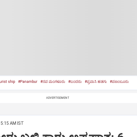
urist ship
#Panambur
#ನವ ಮಂಗಳೂರು
#ಬಂದರು
#ಪ್ರವಾಸಿ ಹಡಗು
#ಪಣಂಬೂರು
ADVERTISEMENT
 5:15 AM IST