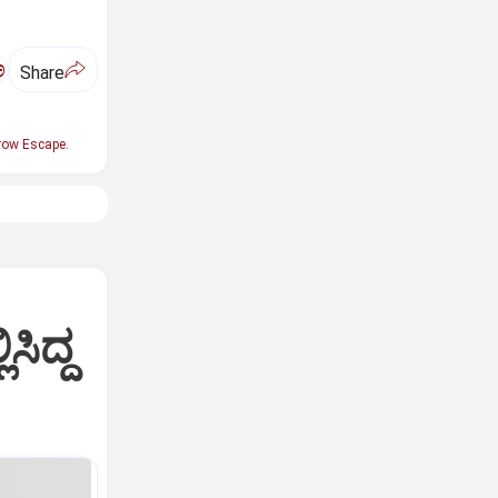
ಅ
Share
row Escape.
ಸಿದ್ದ