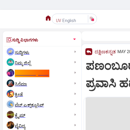
English
UV
ಸುದ್ದಿ ವಿಭಾಗಗಳು
ದಕ್ಷಿಣಕನ್ನಡ
MAY 20
ಸುದ್ದಿಗಳು
ಪಣಂಬೂರ
ನಿಮ್ಮ ಜಿಲ್ಲೆ
ಕಾಮನ್‌ ವೆಲ್ತ್‌ ಗೇಮ್ಸ್‌
ಪ್ರವಾಸಿ 
ಸಿನೆಮಾ
ಕ್ರೀಡೆ
ವೆಬ್ ಎಕ್ಸ್‌ಕ್ಲೂಸಿವ್
ಕ್ರೈಮ್
ವೈವಿಧ್ಯ