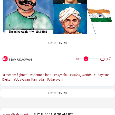
ADVERTISEMENT
ಅ
ಅ
TEAM UDAYAVANI
#Freedom fighters
#Kannada land
#ಕನ್ನಡ ನೆಲ
#ಸ್ವಾತಂತ್ರ್ಯ ವೀರರು
#Udayavani
Digital
#Udayavani Kannada
#Udayavani
ADVERTISEMENT
ಸಾಪ್ತಾಹಿಕ-ಸಂಪದ
AUG 5, 2026, 9:30 AM IST