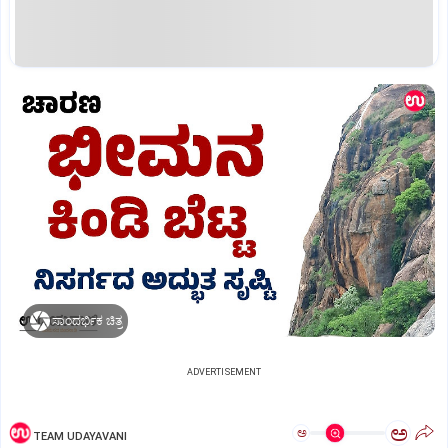
ಸಾಂದರ್ಭಿಕ ಚಿತ್ರ
ADVERTISEMENT
ಅ
ಅ
TEAM UDAYAVANI