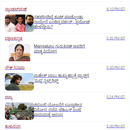
ಸ್ಯಾಂಡಲ್‌ವುಡ್‌
6:10 PM IST
ಸಹಕರಿಸದಿದ್ರೆ ಶೂಟ್‌ ಮಾಡ್ಕೊಂಡು
ಸಾಯ್ತೇನೆ ಎಂದಿದ್ದ ದರ್ಶನ್‌ - ಪ್ರದೋಷ್‌
ಹೇಳಿದ್ದೇನು?
ದಕ್ಷಿಣಕನ್ನಡ
5:35 PM IST
Mangaluru: ಗುರುಕಿರಣ್ ಅವರಿಗೆ
ಮಾತೃ ವಿಯೋಗ
ಸೌತ್‌ ಸಿನಿಮಾ
5:30 PM IST
ಮಹೇಶ್‌ ಬಾಬು ಹುಟ್ಟುಹಬ್ಬಕ್ಕೆ ಫ್ಯಾನ್ಸ್‌ಗೆ
ʼರುದ್ರʼ ಸ್ಟಿಲ್ಸ್‌ ಗಿಫ್ಟ್
ರಾಜ್ಯ
5:24 PM IST
ಜಿಬಿಐಟಿ ಯೋಜನೆಗೆ ಭೂಸ್ವಾಧೀನ
ವಿರೋಧ: ಬಿಜೆಪಿ-ಜೆಡಿಎಸ್‌ ಜಂಟಿ
ಪಾದಯಾತ್ರೆ ಆರಂಭ
ತುಳುರಂಗ
5:00 PM IST