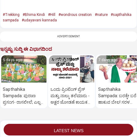
#Trekking
#Bhima Kindi
#Hill
#wondrous creation
#nature
#sapthahika
sampada
#udayavani kannada
ADVERTISEMENT
ಇನ್ನಷ್ಟು ಸುದ್ದಿ ಈ ವಿಭಾಗದಿಂದ
5 days ago
6 days ago
7 days ago
Sapthahika
ಒಂದು ಪ್ರಿಂಟಿಂಗ್ ಪ್ರೆಸ್
Sapthahika
Sampada: ಪುರಾಣ
ಮತ್ತು ನಾಲ್ಕು ತಲೆಮಾರು -
Sampada: ಬರಕ್ಕೇ ಬರೆ
ಪ್ರಸಂಗ- ರಾಸಲೀಲೆ; ಎಲ್ಲರ
ಅಕ್ಷರ ಜೋಡಣೆ ಕಾಯಕಕ್ಕೆ
ಹಾಕುವ ಬೇಲ! ಸರಳ
ಜೊತೆಯಲ್ಲೂ ಕೃಷ್ಣನಿದ್ದ!
ನೂರು ವರ್ಷ!
ಬೇಸಾಯ ನಿರಂತರ
ಆದಾಯ
LATEST NEWS