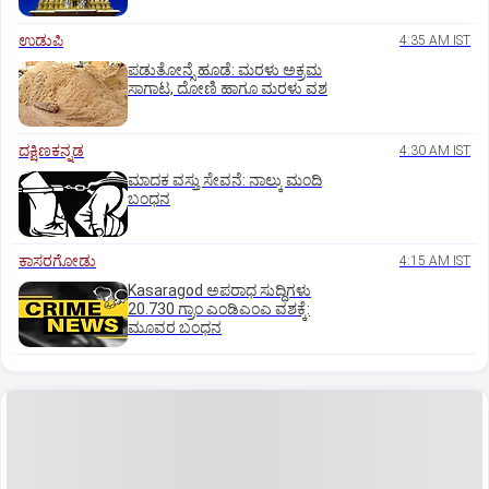
ಉಡುಪಿ
4:35 AM IST
ಪಡುತೋನ್ಸೆ ಹೂಡೆ: ಮರಳು ಅಕ್ರಮ
ಸಾಗಾಟ, ದೋಣಿ ಹಾಗೂ ಮರಳು ವಶ
ದಕ್ಷಿಣಕನ್ನಡ
4:30 AM IST
ಮಾದಕ ವಸ್ತು ಸೇವನೆ: ನಾಲ್ಕು ಮಂದಿ
ಬಂಧನ
ಕಾಸರಗೋಡು
4:15 AM IST
Kasaragod ಅಪರಾಧ ಸುದ್ದಿಗಳು
20.730 ಗ್ರಾಂ ಎಂಡಿಎಂಎ ವಶಕ್ಕೆ:
ಮೂವರ ಬಂಧನ