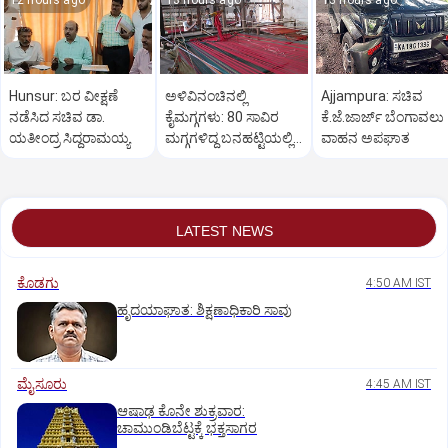
12 hours ago
13 hours ago
13 hours ago
Hunsur: ಬರ ವೀಕ್ಷಣೆ
ಅಳಿವಿನಂಚಿನಲ್ಲಿ
Ajjampura: ಸಚಿವ
ನಡೆಸಿದ ಸಚಿವ ಡಾ.
ಕೈಮಗ್ಗಗಳು: 80 ಸಾವಿರ
ಕೆ.ಜೆ.ಜಾರ್ಜ್ ಬೆಂಗಾವಲು
ಯತೀಂದ್ರ ಸಿದ್ದರಾಮಯ್ಯ
ಮಗ್ಗಗಳಿದ್ದ ಬನಹಟ್ಟಿಯಲ್ಲಿ
ವಾಹನ ಅಪಘಾತ
ಉಳಿದಿರುವುದು ಕೇವಲ 18!
LATEST NEWS
ಕೊಡಗು
4:50 AM IST
ಹೃದಯಾಘಾತ: ಶಿಕ್ಷಣಾಧಿಕಾರಿ ಸಾವು
ಮೈಸೂರು
4:45 AM IST
ಆಷಾಢ ಕೊನೇ ಶುಕ್ರವಾರ:
ಚಾಮುಂಡಿಬೆಟ್ಟಕ್ಕೆ ಭಕ್ತಸಾಗರ