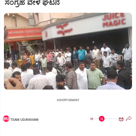
ಸಂಗ್ರಹ ವೇಳೆ ಘಟನೆ
ADVERTISEMENT
ಅ
ಅ
TEAM UDAYAVANI