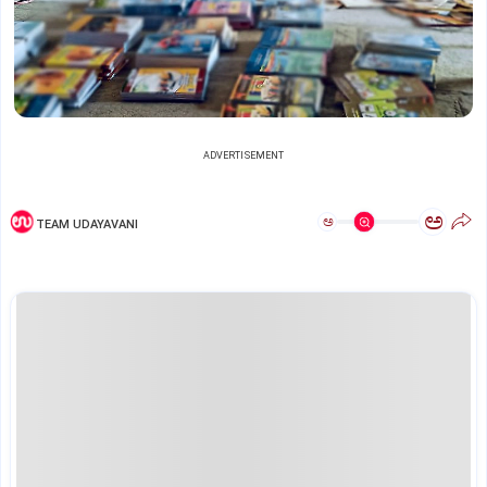
ADVERTISEMENT
ಅ
ಅ
TEAM UDAYAVANI