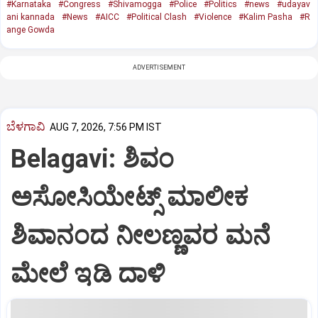
#Karnataka
#Congress
#Shivamogga
#Police
#Politics
#news
#udayav
ani kannada
#News
#AICC
#Political Clash
#Violence
#Kalim Pasha
#R
ange Gowda
ADVERTISEMENT
ಬೆಳಗಾವಿ
AUG 7, 2026, 7:56 PM IST
Belagavi: ಶಿವಂ
ಅಸೋಸಿಯೇಟ್ಸ್ ಮಾಲೀಕ
ಶಿವಾನಂದ ನೀಲಣ್ಣವರ ಮನೆ
ಮೇಲೆ ಇಡಿ‌ ದಾಳಿ