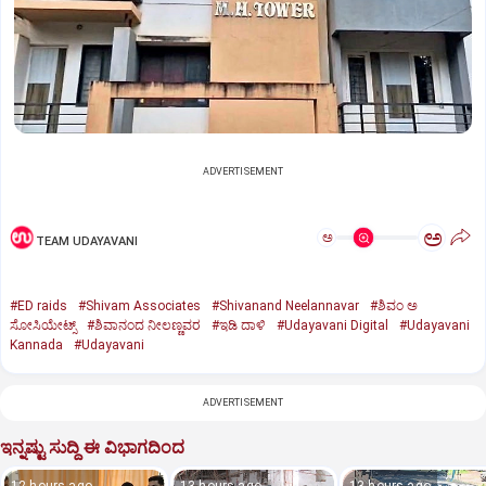
ADVERTISEMENT
ಅ
ಅ
TEAM UDAYAVANI
#ED raids
#Shivam Associates
#Shivanand Neelannavar
#ಶಿವಂ ಅ
ಸೋಸಿಯೇಟ್ಸ್
#ಶಿವಾನಂದ ನೀಲಣ್ಣವರ
#ಇಡಿ ದಾಳಿ
#Udayavani Digital
#Udayavani
Kannada
#Udayavani
ADVERTISEMENT
ಇನ್ನಷ್ಟು ಸುದ್ದಿ ಈ ವಿಭಾಗದಿಂದ